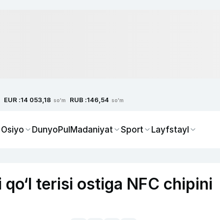
EUR :
RUB :
14 053,18
146,54
so'm
so'm
 Osiyo
Dunyo
Pul
Madaniyat
Sport
Layfstayl
qo‘l terisi ostiga NFC chipini