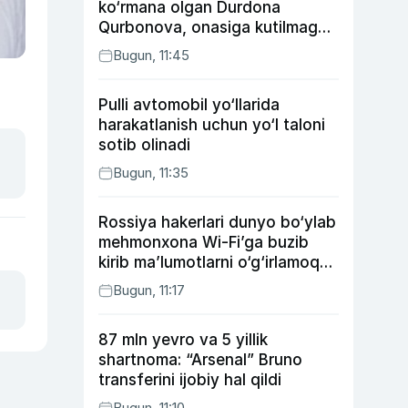
ko‘rmana olgan Durdona
Qurbonova, onasiga kutilmagan
sovg‘a tayyorlagan Umid vines,
Bugun, 11:45
xonanda Rayhon nimadan xafa?
Pulli avtomobil yo‘llarida
harakatlanish uchun yo‘l taloni
sotib olinadi
Bugun, 11:35
Rossiya hakerlari dunyo bo‘ylab
mehmonxona Wi-Fi’ga buzib
kirib ma’lumotlarni o‘g‘irlamoqda
— Microsoft
Bugun, 11:17
87 mln yevro va 5 yillik
shartnoma: “Arsenal” Bruno
transferini ijobiy hal qildi
Bugun, 11:10