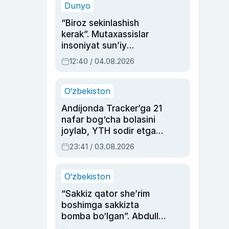
Dunyo
“Biroz sekinlashish
kerak”. Mutaxassislar
insoniyat sun’iy
intellektni boshqara
12:40 / 04.08.2026
olmay qolishidan xavotir
bildirdi
O‘zbekiston
Andijonda Tracker’ga 21
nafar bog‘cha bolasini
joylab, YTH sodir etgan
ayolga sud hukmi o‘qildi
23:41 / 03.08.2026
O‘zbekiston
“Sakkiz qator she’rim
boshimga sakkizta
bomba bo‘lgan”. Abdulla
Oripovni siyosiy