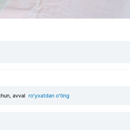
uchun, avval
ro‘yxatdan o‘ting