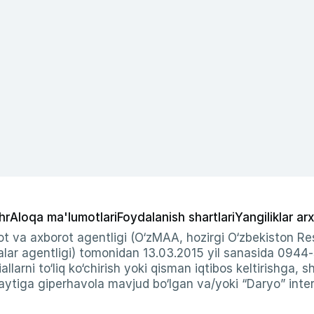
hr
Aloqa ma'lumotlari
Foydalanish shartlari
Yangiliklar arx
t va axborot agentligi (O‘zMAA, hozirgi O‘zbekiston Res
ar agentligi) tomonidan 13.03.2015 yil sanasida 0944
allarni to‘liq ko‘chirish yoki qisman iqtibos keltirishga, 
ytiga giperhavola mavjud bo‘lgan va/yoki “Daryo” intern