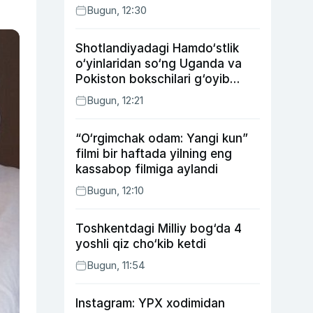
Bugun, 12:30
Shotlandiyadagi Hamdo‘stlik
o‘yinlaridan so‘ng Uganda va
Pokiston bokschilari g‘oyib
bo‘ldi
Bugun, 12:21
“O‘rgimchak odam: Yangi kun”
filmi bir haftada yilning eng
kassabop filmiga aylandi
Bugun, 12:10
Toshkentdagi Milliy bog‘da 4
yoshli qiz cho‘kib ketdi
Bugun, 11:54
Instagram: YPX xodimidan