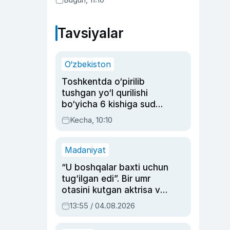
Tavsiyalar
O‘zbekiston
Toshkentda o‘pirilib
tushgan yo‘l qurilishi
bo‘yicha 6 kishiga sud
hukmi o‘qildi
Kecha, 10:10
Madaniyat
“U boshqalar baxti uchun
tug‘ilgan edi”. Bir umr
otasini kutgan aktrisa va
dublyaj ustasi Rimma
13:55 / 04.08.2026
Ahmedovaning
sinovlarga to‘la hayoti