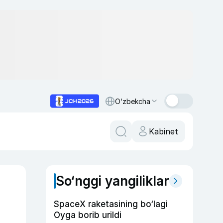
O‘zbekcha
Kabinet
So‘nggi yangiliklar
SpaceX raketasining bo‘lagi
Oyga borib urildi