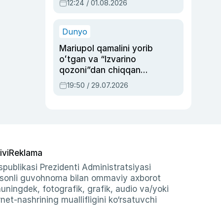
12:24 / 01.08.2026
ayblovlardan asrab
qolgan voqea
Dunyo
Mariupol qamalini yorib
oʻtgan va “Izvarino
qozoni”dan chiqqan
qahramon — Ukraina
19:50 / 29.07.2026
armiyasi bosh
qoʻmondoni Drapatiy
haqida
ivi
Reklama
publikasi Prezidenti Administratsiyasi
-sonli guvohnoma bilan ommaviy axborot
shuningdek, fotografik, grafik, audio va/yoki
et-nashrining muallifligini ko‘rsatuvchi