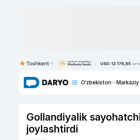
Toshkent
USD :
12 178,85
so'm
O‘zbekiston
Markaziy
Gollandiyalik sayohatchi 
joylashtirdi