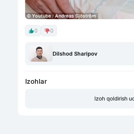
0
0
Dilshod Sharipov
Izohlar
Izoh qoldirish 