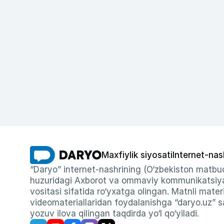
Maxfiylik siyosati
Internet-nas
“Daryo” internet-nashrining (O‘zbekiston matbuo
huzuridagi Axborot va ommaviy kommunikatsiyal
vositasi sifatida ro‘yxatga olingan. Matnli materi
videomateriallaridan foydalanishga “daryo.uz” sa
yozuv ilova qilingan taqdirda yo‘l qo‘yiladi.