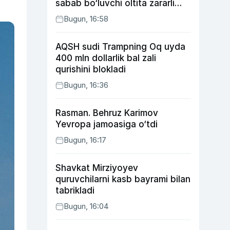
sabab bo‘luvchi oltita zararli
odat
Bugun, 16:58
AQSH sudi Trampning Oq uyda
400 mln dollarlik bal zali
qurishini blokladi
Bugun, 16:36
Rasman. Behruz Karimov
Yevropa jamoasiga o‘tdi
Bugun, 16:17
Shavkat Mirziyoyev
quruvchilarni kasb bayrami bilan
tabrikladi
Bugun, 16:04