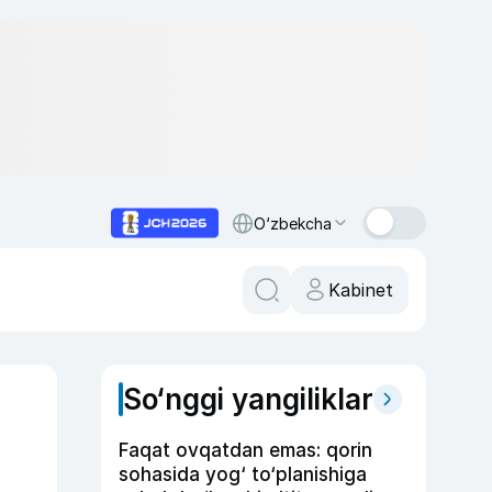
O‘zbekcha
Kabinet
So‘nggi yangiliklar
Faqat ovqatdan emas: qorin
sohasida yog‘ to‘planishiga