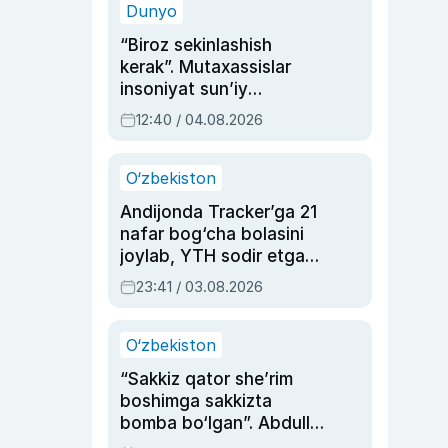
Dunyo
“Biroz sekinlashish
kerak”. Mutaxassislar
insoniyat sun’iy
intellektni boshqara
12:40 / 04.08.2026
olmay qolishidan xavotir
bildirdi
O‘zbekiston
Andijonda Tracker’ga 21
nafar bog‘cha bolasini
joylab, YTH sodir etgan
ayolga sud hukmi o‘qildi
23:41 / 03.08.2026
O‘zbekiston
“Sakkiz qator she’rim
boshimga sakkizta
bomba bo‘lgan”. Abdulla
Oripovni siyosiy