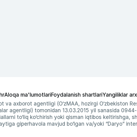
hr
Aloqa ma'lumotlari
Foydalanish shartlari
Yangiliklar arx
t va axborot agentligi (O‘zMAA, hozirgi O‘zbekiston Res
ar agentligi) tomonidan 13.03.2015 yil sanasida 0944
allarni to‘liq ko‘chirish yoki qisman iqtibos keltirishga, 
ytiga giperhavola mavjud bo‘lgan va/yoki “Daryo” intern