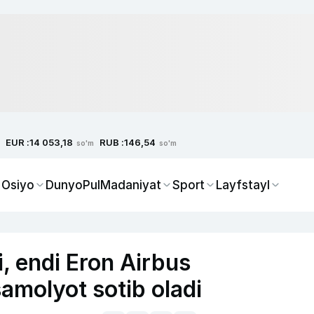
EUR :
RUB :
14 053,18
146,54
so'm
so'm
 Osiyo
Dunyo
Pul
Madaniyat
Sport
Layfstayl
i, endi Eron Airbus
amolyot sotib oladi