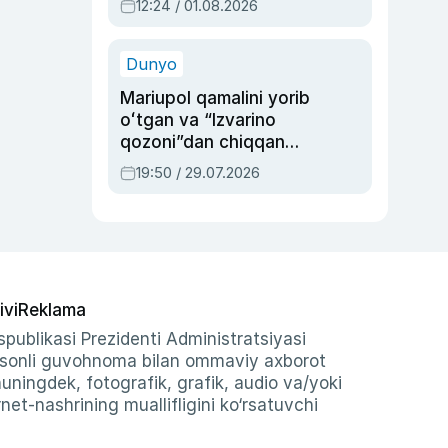
12:24 / 01.08.2026
ayblovlardan asrab
qolgan voqea
Dunyo
Mariupol qamalini yorib
oʻtgan va “Izvarino
qozoni”dan chiqqan
qahramon — Ukraina
19:50 / 29.07.2026
armiyasi bosh
qoʻmondoni Drapatiy
haqida
ivi
Reklama
publikasi Prezidenti Administratsiyasi
-sonli guvohnoma bilan ommaviy axborot
shuningdek, fotografik, grafik, audio va/yoki
et-nashrining muallifligini ko‘rsatuvchi