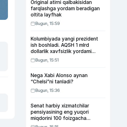
Original atirni qalbakisidan
farqlashga yordam beradigan
oltita layfhak
Bugun, 15:59
Kolumbiyada yangi prezident
ish boshladi. AQSH 1 mlrd
dollarlik xavfsizlik yordami
bermoqchi
Bugun, 15:51
Nega Xabi Alonso aynan
“Chelsi”ni tanladi?
Bugun, 15:36
Senat harbiy xizmatchilar
pensiyasining eng yuqori
miqdorini 100 foizgacha
oshirishni nazarda tutuvchi
Bugun, 15:15