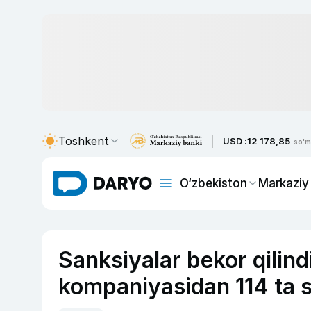
Toshkent
USD :
12 178,85
so'm
O‘zbekiston
Markaziy
Sanksiyalar bekor qilind
kompaniyasidan 114 ta s