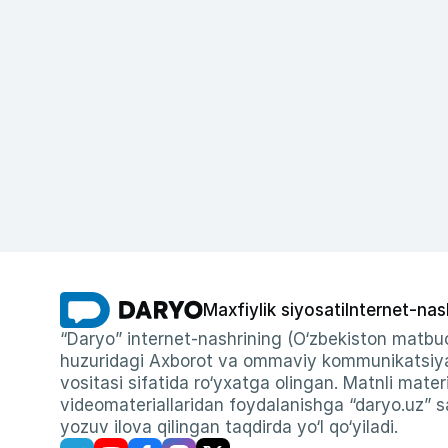
Maxfiylik siyosati
Internet-nas
“Daryo” internet-nashrining (O‘zbekiston matbuo
huzuridagi Axborot va ommaviy kommunikatsiyal
vositasi sifatida ro‘yxatga olingan. Matnli materi
videomateriallaridan foydalanishga “daryo.uz” sa
yozuv ilova qilingan taqdirda yo‘l qo‘yiladi.