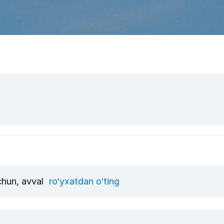
uchun, avval
ro‘yxatdan o‘ting