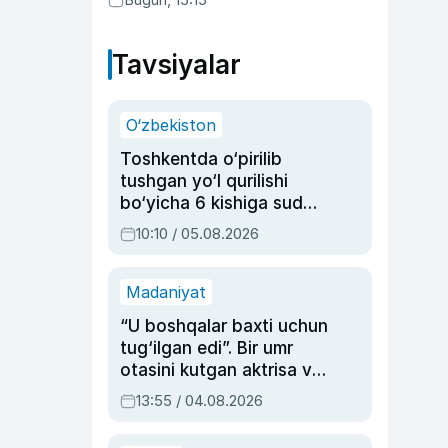
qonunni ma’qulladi
Tavsiyalar
O‘zbekiston
Toshkentda o‘pirilib
tushgan yo‘l qurilishi
bo‘yicha 6 kishiga sud
hukmi o‘qildi
10:10 / 05.08.2026
Madaniyat
“U boshqalar baxti uchun
tug‘ilgan edi”. Bir umr
otasini kutgan aktrisa va
dublyaj ustasi Rimma
13:55 / 04.08.2026
Ahmedovaning
sinovlarga to‘la hayoti