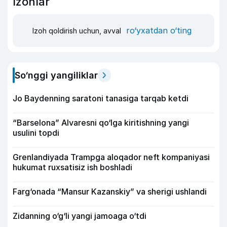
Izohlar
ro‘yxatdan o‘ting
Izoh qoldirish uchun, avval
So‘nggi yangiliklar
Jo Baydenning saratoni tanasiga tarqab ketdi
“Barselona” Alvaresni qo‘lga kiritishning yangi
usulini topdi
Grenlandiyada Trampga aloqador neft kompaniyasi
hukumat ruxsatisiz ish boshladi
Farg‘onada “Mansur Kazanskiy” va sherigi ushlandi
Zidanning o‘g‘li yangi jamoaga o‘tdi