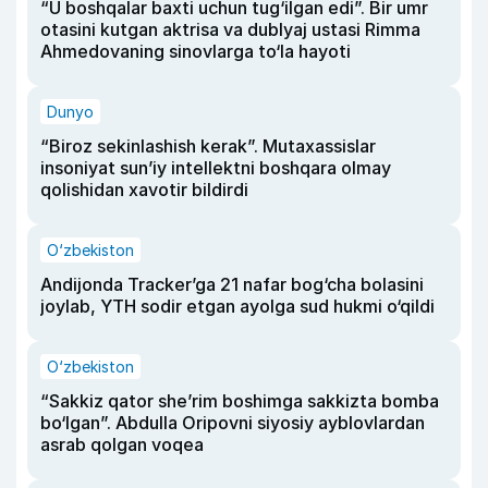
“U boshqalar baxti uchun tug‘ilgan edi”. Bir umr
otasini kutgan aktrisa va dublyaj ustasi Rimma
Ahmedovaning sinovlarga to‘la hayoti
Dunyo
“Biroz sekinlashish kerak”. Mutaxassislar
insoniyat sun’iy intellektni boshqara olmay
qolishidan xavotir bildirdi
O‘zbekiston
Andijonda Tracker’ga 21 nafar bog‘cha bolasini
joylab, YTH sodir etgan ayolga sud hukmi o‘qildi
O‘zbekiston
“Sakkiz qator she’rim boshimga sakkizta bomba
bo‘lgan”. Abdulla Oripovni siyosiy ayblovlardan
asrab qolgan voqea