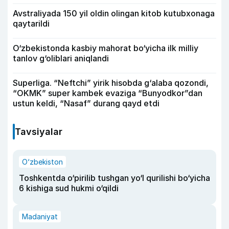
Avstraliyada 150 yil oldin olingan kitob kutubxonaga
qaytarildi
O‘zbekistonda kasbiy mahorat bo‘yicha ilk milliy
tanlov g‘oliblari aniqlandi
Superliga. “Neftchi” yirik hisobda g‘alaba qozondi,
“OKMK” super kambek evaziga “Bunyodkor”dan
ustun keldi, “Nasaf” durang qayd etdi
Tavsiyalar
O‘zbekiston
Toshkentda o‘pirilib tushgan yo‘l qurilishi bo‘yicha
6 kishiga sud hukmi o‘qildi
Madaniyat