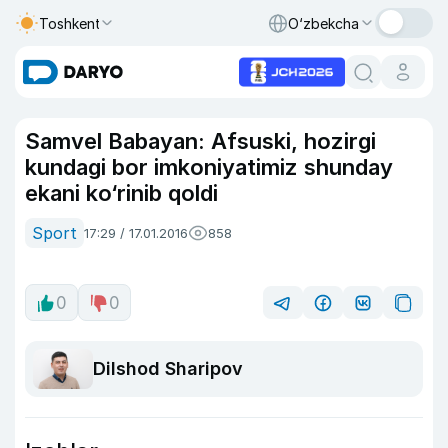
Toshkent
O‘zbekcha
Samvel Babayan: Afsuski, hozirgi
kundagi bor imkoniyatimiz shunday
ekani ko‘rinib qoldi
Sport
17:29 / 17.01.2016
858
0
0
Dilshod Sharipov