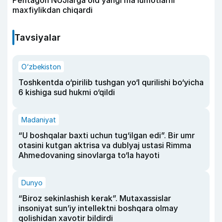
Pentagon NUJlarga oid yangi maʼlumotlarni
maxfiylikdan chiqardi
Tavsiyalar
O‘zbekiston
Toshkentda o‘pirilib tushgan yo‘l qurilishi bo‘yicha
6 kishiga sud hukmi o‘qildi
Madaniyat
“U boshqalar baxti uchun tug‘ilgan edi”. Bir umr
otasini kutgan aktrisa va dublyaj ustasi Rimma
Ahmedovaning sinovlarga to‘la hayoti
Dunyo
“Biroz sekinlashish kerak”. Mutaxassislar
insoniyat sun’iy intellektni boshqara olmay
qolishidan xavotir bildirdi