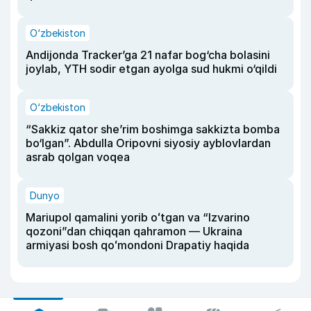
O‘zbekiston
Andijonda Tracker’ga 21 nafar bog‘cha bolasini
joylab, YTH sodir etgan ayolga sud hukmi o‘qildi
O‘zbekiston
“Sakkiz qator she’rim boshimga sakkizta bomba
bo‘lgan”. Abdulla Oripovni siyosiy ayblovlardan
asrab qolgan voqea
Dunyo
Mariupol qamalini yorib oʻtgan va “Izvarino
qozoni”dan chiqqan qahramon — Ukraina
armiyasi bosh qoʻmondoni Drapatiy haqida