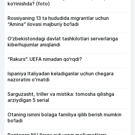
ko‘rinishda? (foto)
Rossiyaning 13 ta hududida migrantlar uchun
“Amina” ilovasi majburiy bo‘ladi
O‘zbekistondagi davlat tashkilotlari serverlariga
kiberhujumlar aniqlandi
“Rakurs”. UEFA nimadan qo‘rqdi?
Ispaniya Italiyadan keladiganlar uchun chegara
nazoratini oʻrnatdi
Sarguzasht, triller va mistika: tomosha qilishga
arziydigan 5 serial
Otaning ismini bolaga familiya qilib berish mumkin
bo‘ladi