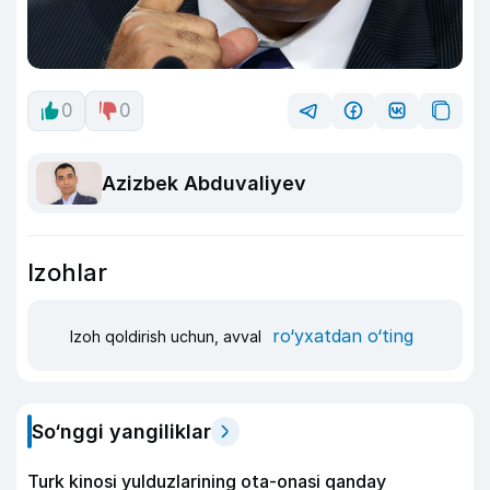
0
0
Azizbek Abduvaliyev
Izohlar
ro‘yxatdan o‘ting
Izoh qoldirish uchun, avval
So‘nggi yangiliklar
Turk kinosi yulduzlarining ota-onasi qanday