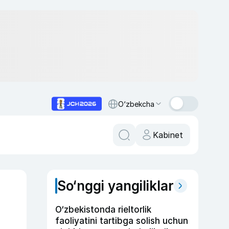
O‘zbekcha
Kabinet
So‘nggi yangiliklar
O‘zbekistonda rieltorlik
faoliyatini tartibga solish uchun