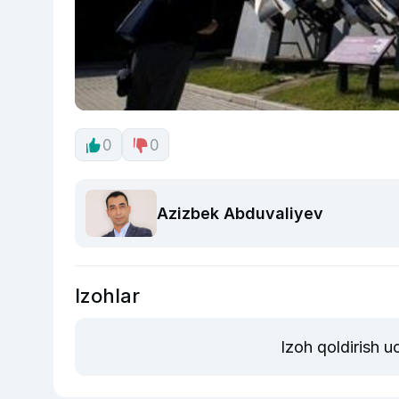
0
0
Azizbek Abduvaliyev
Izohlar
Izoh qoldirish 