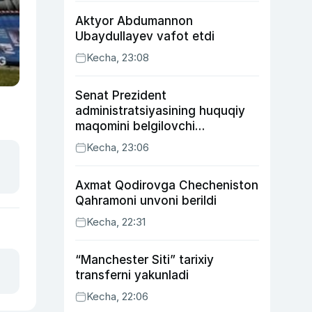
Aktyor Abdu­mannon
Ubaydullayev vafot etdi
Kecha, 23:08
Senat Prezident
administratsiyasining huquqiy
maqomini belgilovchi
konstitutsiyaviy qonunni
Kecha, 23:06
ma’qulladi
Axmat Qodirovga Checheniston
Qahramoni unvoni berildi
Kecha, 22:31
“Manchester Siti” tarixiy
transferni yakunladi
Kecha, 22:06