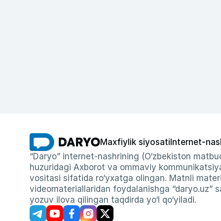
Maxfiylik siyosati
Internet-nas
“Daryo” internet-nashrining (O‘zbekiston matbuo
huzuridagi Axborot va ommaviy kommunikatsiyal
vositasi sifatida ro‘yxatga olingan. Matnli materi
videomateriallaridan foydalanishga “daryo.uz” sa
yozuv ilova qilingan taqdirda yo‘l qo‘yiladi.