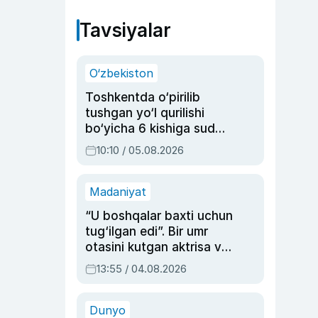
Tavsiyalar
O‘zbekiston
Toshkentda o‘pirilib
tushgan yo‘l qurilishi
bo‘yicha 6 kishiga sud
hukmi o‘qildi
10:10 / 05.08.2026
Madaniyat
“U boshqalar baxti uchun
tug‘ilgan edi”. Bir umr
otasini kutgan aktrisa va
dublyaj ustasi Rimma
13:55 / 04.08.2026
Ahmedovaning
sinovlarga to‘la hayoti
Dunyo