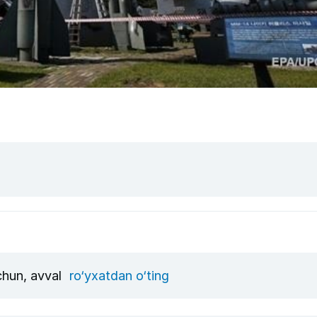
uchun, avval
ro‘yxatdan o‘ting