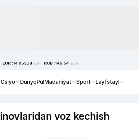
EUR :
RUB :
14 053,18
146,54
so'm
so'm
 Osiyo
Dunyo
Pul
Madaniyat
Sport
Layfstayl
inovlaridan voz kechish