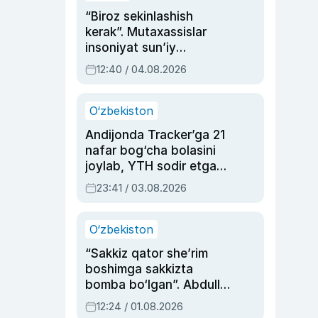
“Biroz sekinlashish
kerak”. Mutaxassislar
insoniyat sun’iy
intellektni boshqara
12:40 / 04.08.2026
olmay qolishidan xavotir
bildirdi
O‘zbekiston
Andijonda Tracker’ga 21
nafar bog‘cha bolasini
joylab, YTH sodir etgan
ayolga sud hukmi o‘qildi
23:41 / 03.08.2026
O‘zbekiston
“Sakkiz qator she’rim
boshimga sakkizta
bomba bo‘lgan”. Abdulla
Oripovni siyosiy
12:24 / 01.08.2026
ayblovlardan asrab