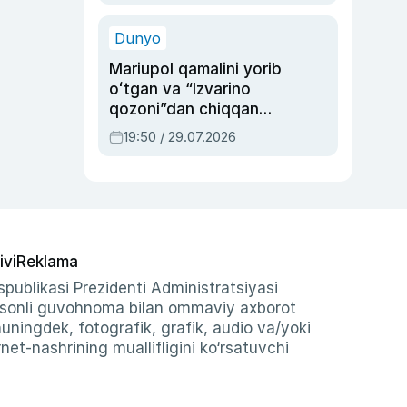
qolgan voqea
Dunyo
Mariupol qamalini yorib
oʻtgan va “Izvarino
qozoni”dan chiqqan
qahramon — Ukraina
19:50 / 29.07.2026
armiyasi bosh
qoʻmondoni Drapatiy
haqida
ivi
Reklama
publikasi Prezidenti Administratsiyasi
-sonli guvohnoma bilan ommaviy axborot
shuningdek, fotografik, grafik, audio va/yoki
et-nashrining muallifligini ko‘rsatuvchi