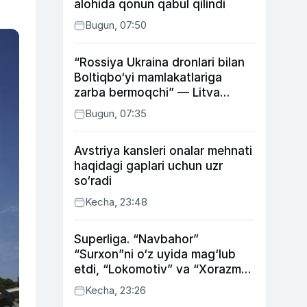
alohida qonun qabul qilindi
Bugun, 07:50
“Rossiya Ukraina dronlari bilan
Boltiqbo‘yi mamlakatlariga
zarba bermoqchi” — Litva
mudofaa vaziri
Bugun, 07:35
Avstriya kansleri onalar mehnati
haqidagi gaplari uchun uzr
so‘radi
Kecha, 23:48
Superliga. “Navbahor”
“Surxon”ni o‘z uyida mag‘lub
etdi, “Lokomotiv” va “Xorazm”
uyda g‘alaba qozondi
Kecha, 23:26