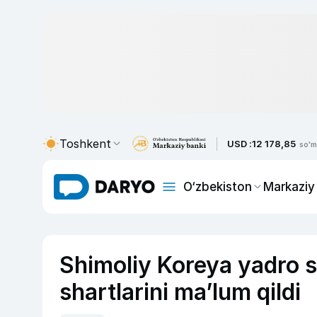
Toshkent
USD :
12 178,85
so'm
O‘zbekiston
Markaziy
Shimoliy Koreya yadro s
shartlarini ma’lum qildi