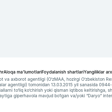
hr
Aloqa ma'lumotlari
Foydalanish shartlari
Yangiliklar arx
t va axborot agentligi (O‘zMAA, hozirgi O‘zbekiston Res
ar agentligi) tomonidan 13.03.2015 yil sanasida 0944
allarni to‘liq ko‘chirish yoki qisman iqtibos keltirishga, 
ytiga giperhavola mavjud bo‘lgan va/yoki “Daryo” intern