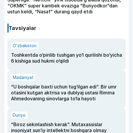
“OKMK” super kambek evaziga “Bunyodkor”dan
ustun keldi, “Nasaf” durang qayd etdi
Tavsiyalar
O‘zbekiston
Toshkentda o‘pirilib tushgan yo‘l qurilishi bo‘yicha
6 kishiga sud hukmi o‘qildi
Madaniyat
“U boshqalar baxti uchun tug‘ilgan edi”. Bir umr
otasini kutgan aktrisa va dublyaj ustasi Rimma
Ahmedovaning sinovlarga to‘la hayoti
Dunyo
“Biroz sekinlashish kerak”. Mutaxassislar
insoniyat sun’iy intellektni boshqara olmay