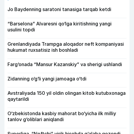
Jo Baydenning saratoni tanasiga tarqab ketdi
“Barselona” Alvaresni qo‘lga kiritishning yangi
usulini topdi
Grenlandiyada Trampga aloqador neft kompaniyasi
hukumat ruxsatisiz ish boshladi
Farg‘onada “Mansur Kazanskiy” va sherigi ushlandi
Zidanning o‘g‘li yangi jamoaga o‘tdi
Avstraliyada 150 yil oldin olingan kitob kutubxonaga
qaytarildi
O‘zbekistonda kasbiy mahorat bo‘yicha ilk milliy
tanlov g‘oliblari aniqlandi
Superliga. “Neftchi” yirik hisobda g‘alaba qozondi,