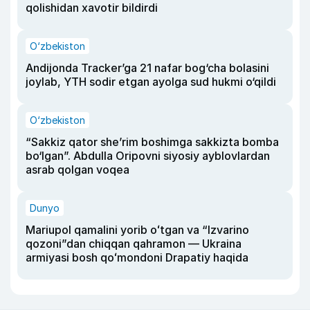
qolishidan xavotir bildirdi
O‘zbekiston
Andijonda Tracker’ga 21 nafar bog‘cha bolasini
joylab, YTH sodir etgan ayolga sud hukmi o‘qildi
O‘zbekiston
“Sakkiz qator she’rim boshimga sakkizta bomba
bo‘lgan”. Abdulla Oripovni siyosiy ayblovlardan
asrab qolgan voqea
Dunyo
Mariupol qamalini yorib oʻtgan va “Izvarino
qozoni”dan chiqqan qahramon — Ukraina
armiyasi bosh qoʻmondoni Drapatiy haqida