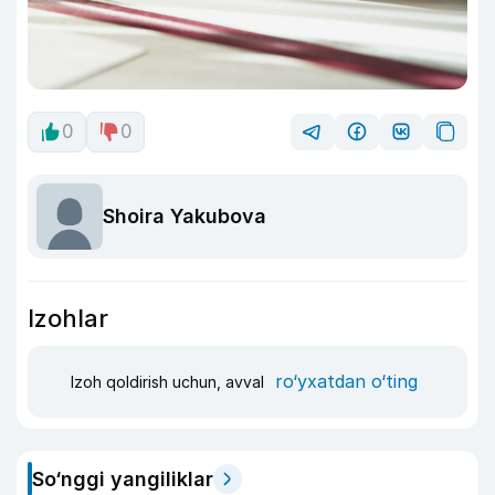
0
0
Shoira Yakubova
Izohlar
ro‘yxatdan o‘ting
Izoh qoldirish uchun, avval
So‘nggi yangiliklar