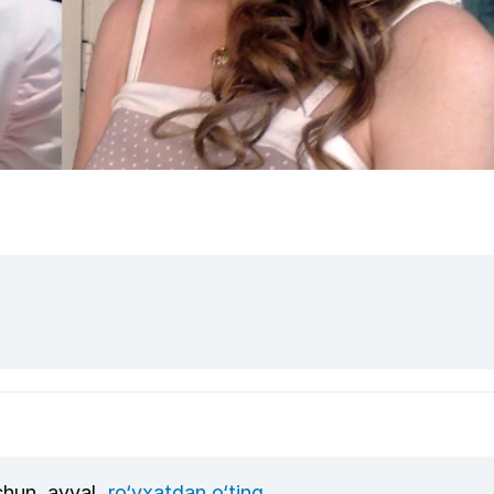
uchun, avval
ro‘yxatdan o‘ting