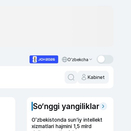
O‘zbekcha
Kabinet
So‘nggi yangiliklar
Oʻzbekistonda sunʼiy intellekt
xizmatlari hajmini 1,5 mlrd