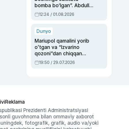
bomba bo‘lgan”. Abdulla
Oripovni siyosiy
12:24 / 01.08.2026
ayblovlardan asrab
qolgan voqea
Dunyo
Mariupol qamalini yorib
oʻtgan va “Izvarino
qozoni”dan chiqqan
qahramon — Ukraina
19:50 / 29.07.2026
armiyasi bosh
qoʻmondoni Drapatiy
haqida
ivi
Reklama
publikasi Prezidenti Administratsiyasi
-sonli guvohnoma bilan ommaviy axborot
shuningdek, fotografik, grafik, audio va/yoki