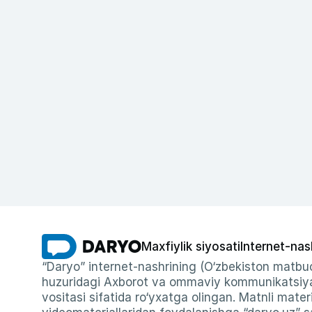
Maxfiylik siyosati
Internet-nas
“Daryo” internet-nashrining (O‘zbekiston matbuo
huzuridagi Axborot va ommaviy kommunikatsiyal
vositasi sifatida ro‘yxatga olingan. Matnli materi