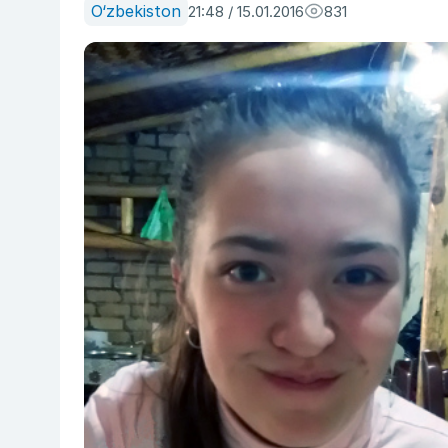
O‘zbekiston
21:48 / 15.01.2016
831