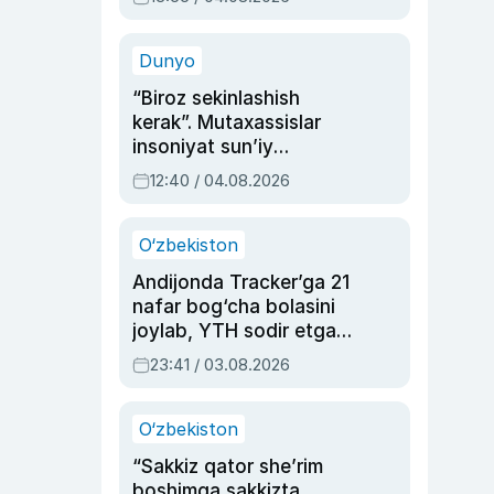
Ahmedovaning
sinovlarga to‘la hayoti
Dunyo
“Biroz sekinlashish
kerak”. Mutaxassislar
insoniyat sun’iy
intellektni boshqara
12:40 / 04.08.2026
olmay qolishidan xavotir
bildirdi
O‘zbekiston
Andijonda Tracker’ga 21
nafar bog‘cha bolasini
joylab, YTH sodir etgan
ayolga sud hukmi o‘qildi
23:41 / 03.08.2026
O‘zbekiston
“Sakkiz qator she’rim
boshimga sakkizta