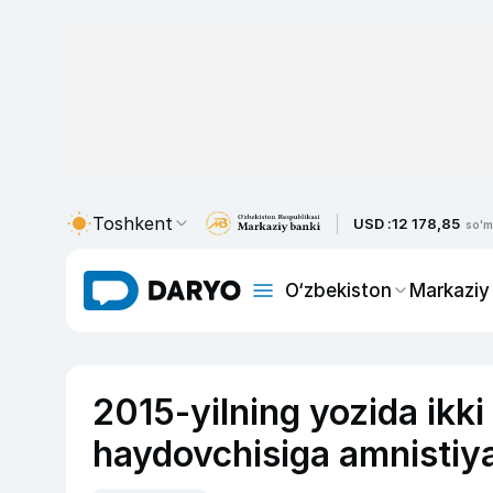
Toshkent
USD :
12 178,85
so'm
O‘zbekiston
Markaziy
2015-yilning yozida ikki
haydovchisiga amnistiya q