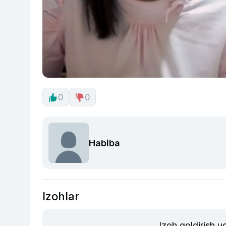
0
0
Habiba
Izohlar
Izoh qoldirish 