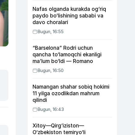
Nafas olganda kurakda og‘riq
paydo bo‘lishining sababi va
davo choralari
Bugun, 16:55
“Barselona” Rodri uchun
qancha to‘lamoqchi ekanligi
ma’lum bo‘ldi — Romano
Bugun, 16:50
Namangan shahar sobiq hokimi
11 yilga ozodlikdan mahrum
qilindi
Bugun, 16:43
Xitoy—Qirg‘iziston—
O‘zbekiston temiryo‘li