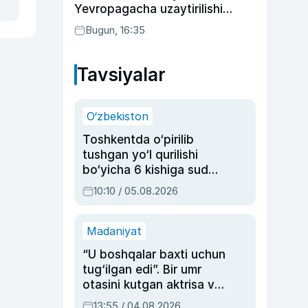
Yevropagacha uzaytirilishi
mumkin
Bugun, 16:35
Tavsiyalar
O‘zbekiston
Toshkentda o‘pirilib
tushgan yo‘l qurilishi
bo‘yicha 6 kishiga sud
hukmi o‘qildi
10:10 / 05.08.2026
Madaniyat
“U boshqalar baxti uchun
tug‘ilgan edi”. Bir umr
otasini kutgan aktrisa va
dublyaj ustasi Rimma
13:55 / 04.08.2026