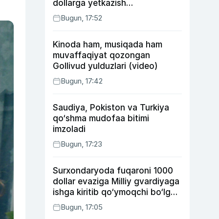
dollarga yetkazish
rejalashtirilmoqda
Bugun, 17:52
Kinoda ham, musiqada ham
muvaffaqiyat qozongan
Gollivud yulduzlari (video)
Bugun, 17:42
Saudiya, Pokiston va Turkiya
qo‘shma mudofaa bitimi
imzoladi
Bugun, 17:23
Surxondaryoda fuqaroni 1000
dollar evaziga Milliy gvardiyaga
ishga kiritib qo‘ymoqchi bo‘lgan
shaxs ushlandi
Bugun, 17:05