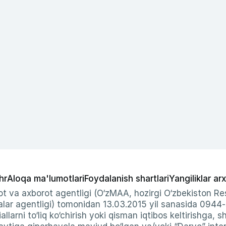
hr
Aloqa ma'lumotlari
Foydalanish shartlari
Yangiliklar arx
t va axborot agentligi (O‘zMAA, hozirgi O‘zbekiston Res
ar agentligi) tomonidan 13.03.2015 yil sanasida 0944
allarni to‘liq ko‘chirish yoki qisman iqtibos keltirishga, 