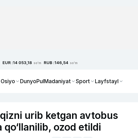
EUR :
RUB :
14 053,18
146,54
so'm
so'm
 Osiyo
Dunyo
Pul
Madaniyat
Sport
Layfstayl
 qizni urib ketgan avtobus
o‘llanilib, ozod etildi