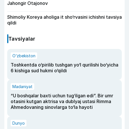
Jahongir Otajonov
Shimoliy Koreya aholiga it sho‘rvasini ichishni tavsiya
qildi
Tavsiyalar
O‘zbekiston
Toshkentda o‘pirilib tushgan yo‘l qurilishi bo‘yicha
6 kishiga sud hukmi o‘qildi
Madaniyat
“U boshqalar baxti uchun tug‘ilgan edi”. Bir umr
otasini kutgan aktrisa va dublyaj ustasi Rimma
Ahmedovaning sinovlarga to‘la hayoti
Dunyo