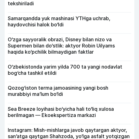
tekshiriladi
Samarqandda yuk mashinasi YTHga uchrab,
haydovchisi halok bo‘ldi
O‘zga sayyoralik obrazi, Disney bilan nizo va
Supermen bilan do‘stlik: aktyor Robin Uilyams
haqida ko‘pchilik bilmaydigan faktlar
O‘zbekistonda yarim yilda 700 ta yangi nodavlat
bog‘cha tashkil etildi
Qozog‘iston terma jamoasining yangi bosh
murabbiyi ma’lum bo‘ldi
Sea Breeze loyihasi bo‘yicha hali to‘liq xulosa
berilmagan — Ekoekspertiza markazi
Instagram: Mish-mishlarga javob qaytargan aktyor,
san’atga qaytgan Shahzoda, yo‘lga asfalt yotqizgan