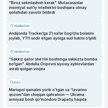
“Biroz sekinlashish kerak”. Mutaxassislar
insoniyat sun’iy intellektni boshqara olmay
qolishidan xavotir bildirdi
O‘zbekiston
Andijonda Tracker’ga 21 nafar bog‘cha bolasini
joylab, YTH sodir etgan ayolga sud hukmi o‘qildi
O‘zbekiston
“Sakkiz qator she’rim boshimga sakkizta bomba
bo‘lgan”. Abdulla Oripovni siyosiy ayblovlardan
asrab qolgan voqea
Dunyo
Mariupol qamalini yorib oʻtgan va “Izvarino
qozoni”dan chiqqan qahramon — Ukraina
armiyasi bosh qoʻmondoni Drapatiy haqida