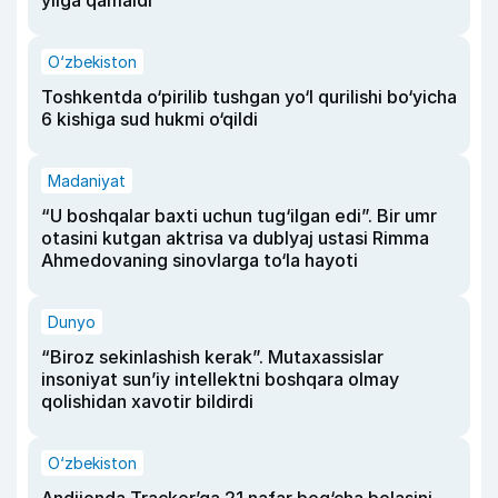
O‘zbekiston
Toshkentda o‘pirilib tushgan yo‘l qurilishi bo‘yicha
6 kishiga sud hukmi o‘qildi
Madaniyat
“U boshqalar baxti uchun tug‘ilgan edi”. Bir umr
otasini kutgan aktrisa va dublyaj ustasi Rimma
Ahmedovaning sinovlarga to‘la hayoti
Dunyo
“Biroz sekinlashish kerak”. Mutaxassislar
insoniyat sun’iy intellektni boshqara olmay
qolishidan xavotir bildirdi
O‘zbekiston
Andijonda Tracker’ga 21 nafar bog‘cha bolasini