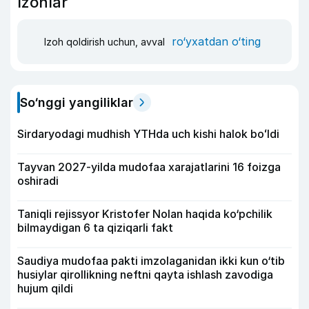
Izohlar
ro‘yxatdan o‘ting
Izoh qoldirish uchun, avval
So‘nggi yangiliklar
Sirdaryodagi mudhish YTHda uch kishi halok boʻldi
Tayvan 2027-yilda mudofaa xarajatlarini 16 foizga
oshiradi
Taniqli rejissyor Kristofer Nolan haqida ko‘pchilik
bilmaydigan 6 ta qiziqarli fakt
Saudiya mudofaa pakti imzolaganidan ikki kun o‘tib
husiylar qirollikning neftni qayta ishlash zavodiga
hujum qildi