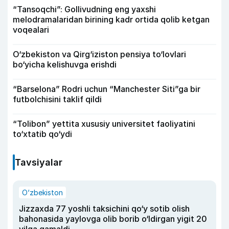
“Tansoqchi”: Gollivudning eng yaxshi
melodramalaridan birining kadr ortida qolib ketgan
voqealari
O‘zbekiston va Qirg‘iziston pensiya to‘lovlari
bo‘yicha kelishuvga erishdi
“Barselona” Rodri uchun “Manchester Siti”ga bir
futbolchisini taklif qildi
“Tolibon” yettita xususiy universitet faoliyatini
to‘xtatib qo‘ydi
Tavsiyalar
O‘zbekiston
Jizzaxda 77 yoshli taksichini qo‘y sotib olish
bahonasida yaylovga olib borib o‘ldirgan yigit 20
yilga qamaldi