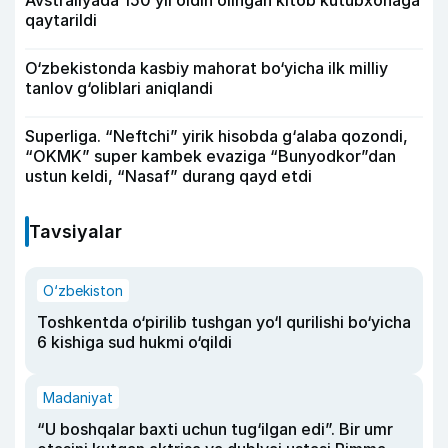
qaytarildi
O‘zbekistonda kasbiy mahorat bo‘yicha ilk milliy
tanlov g‘oliblari aniqlandi
Superliga. “Neftchi” yirik hisobda g‘alaba qozondi,
“OKMK” super kambek evaziga “Bunyodkor”dan
ustun keldi, “Nasaf” durang qayd etdi
Tavsiyalar
O‘zbekiston
Toshkentda o‘pirilib tushgan yo‘l qurilishi bo‘yicha
6 kishiga sud hukmi o‘qildi
Madaniyat
“U boshqalar baxti uchun tug‘ilgan edi”. Bir umr