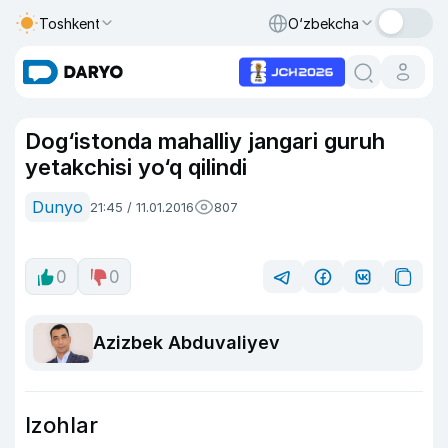
Toshkent
O‘zbekcha
Dog‘istonda mahalliy jangari guruh
yetakchisi yo‘q qilindi
Dunyo
21:45 / 11.01.2016
807
0
0
Azizbek Abduvaliyev
Izohlar