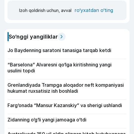
ro‘yxatdan o‘ting
Izoh qoldirish uchun, avval
So‘nggi yangiliklar
Jo Baydenning saratoni tanasiga tarqab ketdi
“Barselona” Alvaresni qo‘lga kiritishning yangi
usulini topdi
Grenlandiyada Trampga aloqador neft kompaniyasi
hukumat ruxsatisiz ish boshladi
Farg‘onada “Mansur Kazanskiy” va sherigi ushlandi
Zidanning o‘g‘li yangi jamoaga o‘tdi
Avstraliyada 150 yil oldin olingan kitob kutubxonaga