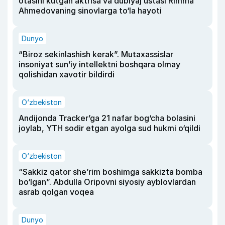
otasini kutgan aktrisa va dublyaj ustasi Rimma
Ahmedovaning sinovlarga to‘la hayoti
Dunyo
“Biroz sekinlashish kerak”. Mutaxassislar
insoniyat sun’iy intellektni boshqara olmay
qolishidan xavotir bildirdi
O‘zbekiston
Andijonda Tracker’ga 21 nafar bog‘cha bolasini
joylab, YTH sodir etgan ayolga sud hukmi o‘qildi
O‘zbekiston
“Sakkiz qator she’rim boshimga sakkizta bomba
bo‘lgan”. Abdulla Oripovni siyosiy ayblovlardan
asrab qolgan voqea
Dunyo