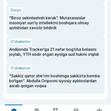
Dunyo
“Biroz sekinlashish kerak”. Mutaxassislar
insoniyat sun’iy intellektni boshqara olmay
qolishidan xavotir bildirdi
O‘zbekiston
Andijonda Tracker’ga 21 nafar bog‘cha bolasini
joylab, YTH sodir etgan ayolga sud hukmi o‘qildi
O‘zbekiston
“Sakkiz qator she’rim boshimga sakkizta bomba
bo‘lgan”. Abdulla Oripovni siyosiy ayblovlardan
asrab qolgan voqea