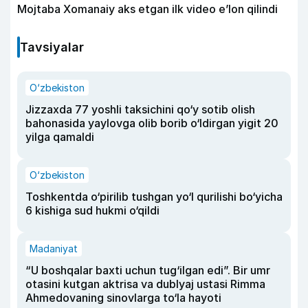
Mojtaba Xomanaiy aks etgan ilk video e’lon qilindi
Tavsiyalar
O‘zbekiston
Jizzaxda 77 yoshli taksichini qo‘y sotib olish
bahonasida yaylovga olib borib o‘ldirgan yigit 20
yilga qamaldi
O‘zbekiston
Toshkentda o‘pirilib tushgan yo‘l qurilishi bo‘yicha
6 kishiga sud hukmi o‘qildi
Madaniyat
“U boshqalar baxti uchun tug‘ilgan edi”. Bir umr
otasini kutgan aktrisa va dublyaj ustasi Rimma
Ahmedovaning sinovlarga to‘la hayoti