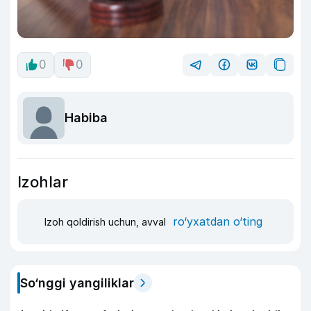
0
0
Habiba
Izohlar
ro‘yxatdan o‘ting
Izoh qoldirish uchun, avval
So‘nggi yangiliklar