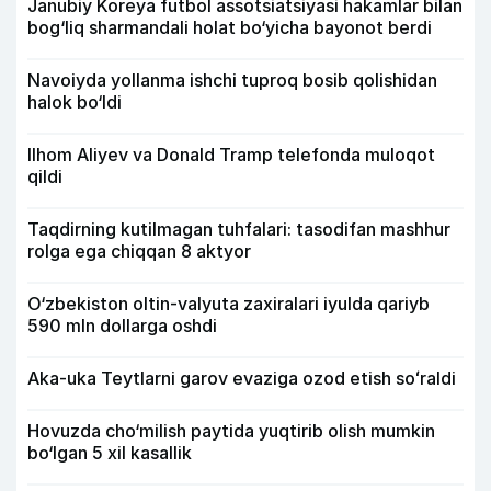
Janubiy Koreya futbol assotsiatsiyasi hakamlar bilan
bog‘liq sharmandali holat bo‘yicha bayonot berdi
Navoiyda yollanma ishchi tuproq bosib qolishidan
halok bo‘ldi
Ilhom Aliyev va Donald Tramp telefonda muloqot
qildi
Taqdirning kutilmagan tuhfalari: tasodifan mashhur
rolga ega chiqqan 8 aktyor
O‘zbekiston oltin-valyuta zaxiralari iyulda qariyb
590 mln dollarga oshdi
Aka-uka Teytlarni garov evaziga ozod etish soʻraldi
Hovuzda cho‘milish paytida yuqtirib olish mumkin
bo‘lgan 5 xil kasallik