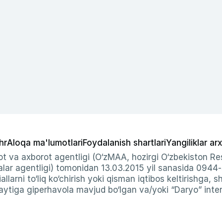
hr
Aloqa ma'lumotlari
Foydalanish shartlari
Yangiliklar arx
t va axborot agentligi (O‘zMAA, hozirgi O‘zbekiston Res
ar agentligi) tomonidan 13.03.2015 yil sanasida 0944
allarni to‘liq ko‘chirish yoki qisman iqtibos keltirishga, 
ytiga giperhavola mavjud bo‘lgan va/yoki “Daryo” intern