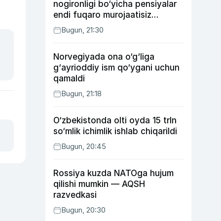
nogironligi bo‘yicha pensiyalar
endi fuqaro murojaatisiz
tayinlanishi mumkin
Bugun, 21:30
Norvegiyada ona o‘g‘liga
g‘ayrioddiy ism qo‘ygani uchun
qamaldi
Bugun, 21:18
O‘zbekistonda olti oyda 15 trln
so‘mlik ichimlik ishlab chiqarildi
Bugun, 20:45
Rossiya kuzda NATOga hujum
qilishi mumkin — AQSH
razvedkasi
Bugun, 20:30