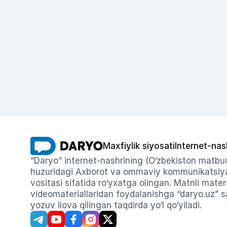
Maxfiylik siyosati
Internet-nas
“Daryo” internet-nashrining (O‘zbekiston matbuo
huzuridagi Axborot va ommaviy kommunikatsiyal
vositasi sifatida ro‘yxatga olingan. Matnli materi
videomateriallaridan foydalanishga “daryo.uz” sa
yozuv ilova qilingan taqdirda yo‘l qo‘yiladi.