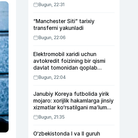
Bugun, 22:31
“Manchester Siti” tarixiy
transferni yakunladi
Bugun, 22:06
Elektromobil xaridi uchun
avtokredit foizining bir qismi
davlat tomonidan qoplab
berilishi mumkin
Bugun, 22:04
Janubiy Koreya futbolida yirik
mojaro: xorijlik hakamlarga jinsiy
xizmatlar ko‘rsatilgani ma’lum
qilindi
Bugun, 21:35
O‘zbekistonda I va II guruh