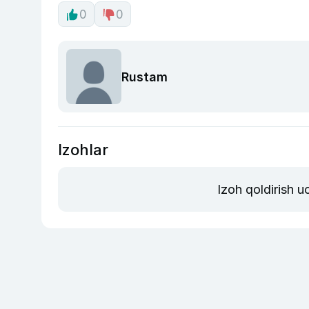
0
0
Rustam
Izohlar
Izoh qoldirish 