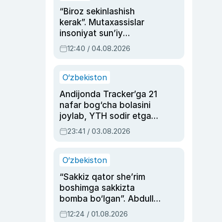
“Biroz sekinlashish
kerak”. Mutaxassislar
insoniyat sun’iy
intellektni boshqara
12:40 / 04.08.2026
olmay qolishidan xavotir
bildirdi
O‘zbekiston
Andijonda Tracker’ga 21
nafar bog‘cha bolasini
joylab, YTH sodir etgan
ayolga sud hukmi o‘qildi
23:41 / 03.08.2026
O‘zbekiston
“Sakkiz qator she’rim
boshimga sakkizta
bomba bo‘lgan”. Abdulla
Oripovni siyosiy
12:24 / 01.08.2026
ayblovlardan asrab