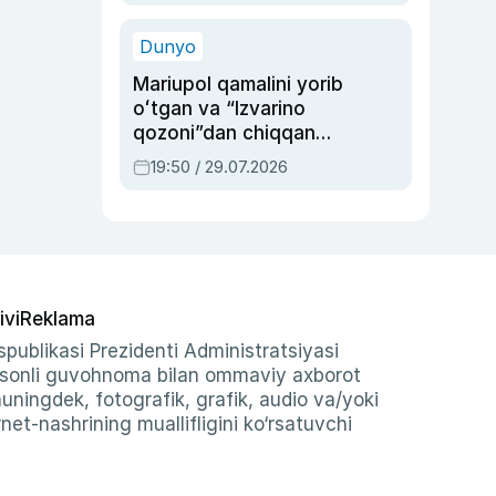
qolgan voqea
Dunyo
Mariupol qamalini yorib
oʻtgan va “Izvarino
qozoni”dan chiqqan
qahramon — Ukraina
19:50 / 29.07.2026
armiyasi bosh
qoʻmondoni Drapatiy
haqida
ivi
Reklama
publikasi Prezidenti Administratsiyasi
-sonli guvohnoma bilan ommaviy axborot
shuningdek, fotografik, grafik, audio va/yoki
et-nashrining muallifligini ko‘rsatuvchi