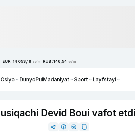
EUR :
RUB :
14 053,18
146,54
so'm
so'm
 Osiyo
Dunyo
Pul
Madaniyat
Sport
Layfstayl
usiqachi Devid Boui vafot etd