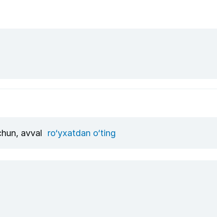
uchun, avval
ro‘yxatdan o‘ting