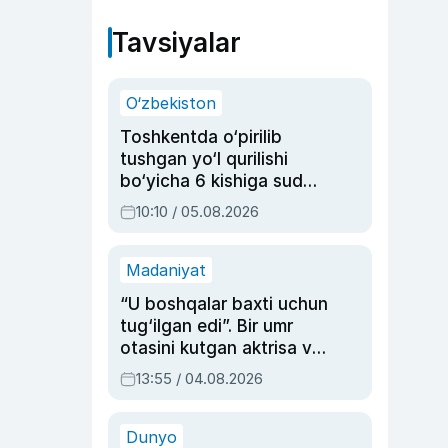
Tavsiyalar
O‘zbekiston
Toshkentda o‘pirilib
tushgan yo‘l qurilishi
bo‘yicha 6 kishiga sud
hukmi o‘qildi
10:10 / 05.08.2026
Madaniyat
“U boshqalar baxti uchun
tug‘ilgan edi”. Bir umr
otasini kutgan aktrisa va
dublyaj ustasi Rimma
13:55 / 04.08.2026
Ahmedovaning
sinovlarga to‘la hayoti
Dunyo