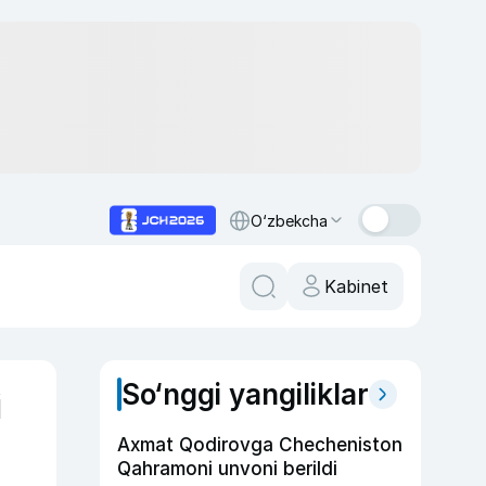
O‘zbekcha
Kabinet
So‘nggi yangiliklar
i
Axmat Qodirovga Checheniston
Qahramoni unvoni berildi