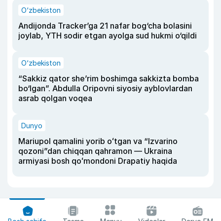
O‘zbekiston
Andijonda Tracker’ga 21 nafar bog‘cha bolasini
joylab, YTH sodir etgan ayolga sud hukmi o‘qildi
O‘zbekiston
“Sakkiz qator she’rim boshimga sakkizta bomba
bo‘lgan”. Abdulla Oripovni siyosiy ayblovlardan
asrab qolgan voqea
Dunyo
Mariupol qamalini yorib oʻtgan va “Izvarino
qozoni”dan chiqqan qahramon — Ukraina
armiyasi bosh qoʻmondoni Drapatiy haqida