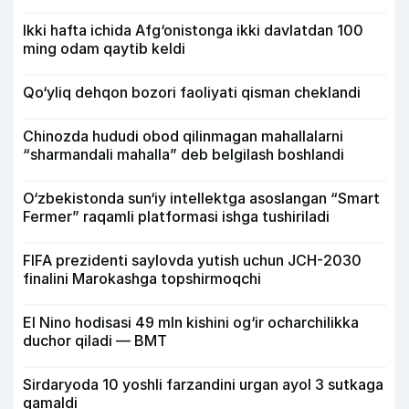
Ikki hafta ichida Afg‘onistonga ikki davlatdan 100
ming odam qaytib keldi
Qo‘yliq dehqon bozori faoliyati qisman cheklandi
Chinozda hududi obod qilinmagan mahallalarni
“sharmandali mahalla” deb belgilash boshlandi
O‘zbekistonda sun‘iy intellektga asoslangan “Smart
Fermer” raqamli platformasi ishga tushiriladi
FIFA prezidenti saylovda yutish uchun JCH-2030
finalini Marokashga topshirmoqchi
El Nino hodisasi 49 mln kishini og‘ir ocharchilikka
duchor qiladi — BMT
Sirdaryoda 10 yoshli farzandini urgan ayol 3 sutkaga
qamaldi