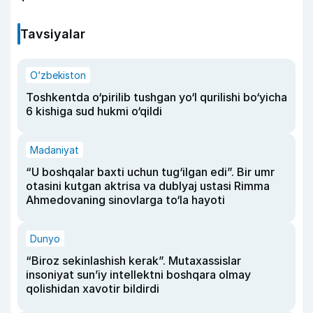
Tavsiyalar
O‘zbekiston
Toshkentda o‘pirilib tushgan yo‘l qurilishi bo‘yicha
6 kishiga sud hukmi o‘qildi
Madaniyat
“U boshqalar baxti uchun tug‘ilgan edi”. Bir umr
otasini kutgan aktrisa va dublyaj ustasi Rimma
Ahmedovaning sinovlarga to‘la hayoti
Dunyo
“Biroz sekinlashish kerak”. Mutaxassislar
insoniyat sun’iy intellektni boshqara olmay
qolishidan xavotir bildirdi