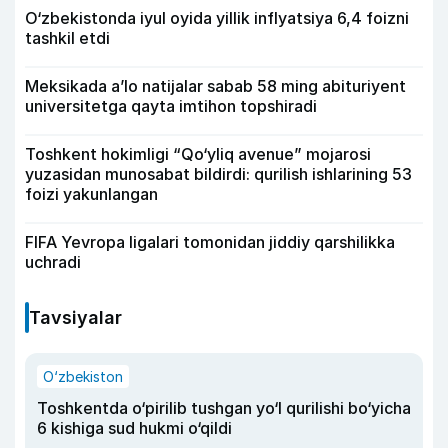
O‘zbekistonda iyul oyida yillik inflyatsiya 6,4 foizni
tashkil etdi
Meksikada a’lo natijalar sabab 58 ming abituriyent
universitetga qayta imtihon topshiradi
Toshkent hokimligi “Qo‘yliq avenue” mojarosi
yuzasidan munosabat bildirdi: qurilish ishlarining 53
foizi yakunlangan
FIFA Yevropa ligalari tomonidan jiddiy qarshilikka
uchradi
Tavsiyalar
O‘zbekiston
Toshkentda o‘pirilib tushgan yo‘l qurilishi bo‘yicha
6 kishiga sud hukmi o‘qildi