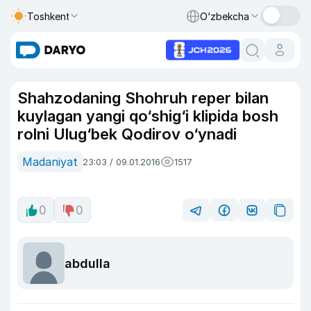
Toshkent
O‘zbekcha
Shahzodaning Shohruh reper bilan
kuylagan yangi qo‘shig‘i klipida bosh
rolni Ulug‘bek Qodirov o‘ynadi
Madaniyat
23:03 / 09.01.2016
1517
0
0
abdulla