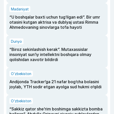
Madaniyat
“U boshqalar baxti uchun tug‘ilgan edi”. Bir umr
otasini kutgan aktrisa va dublyaj ustasi Rimma
Ahmedovaning sinovlarga to‘la hayoti
Dunyo
“Biroz sekinlashish kerak”. Mutaxassislar
insoniyat sun’iy intellektni boshqara olmay
qolishidan xavotir bildirdi
O‘zbekiston
Andijonda Tracker’ga 21 nafar bog‘cha bolasini
joylab, YTH sodir etgan ayolga sud hukmi o‘qildi
O‘zbekiston
“Sakkiz qator she’rim boshimga sakkizta bomba