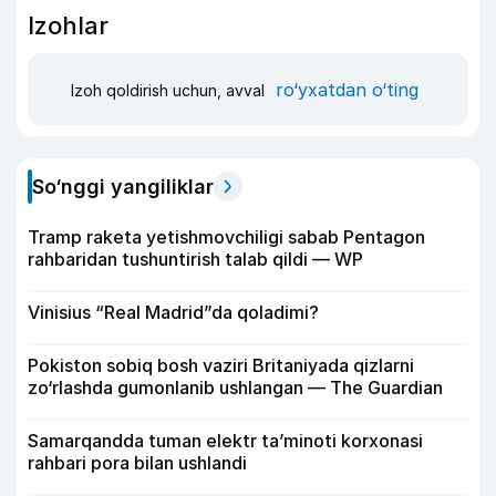
Izohlar
ro‘yxatdan o‘ting
Izoh qoldirish uchun, avval
So‘nggi yangiliklar
Tramp raketa yetishmovchiligi sabab Pentagon
rahbaridan tushuntirish talab qildi — WP
Vinisius “Real Madrid”da qoladimi?
Pokiston sobiq bosh vaziri Britaniyada qizlarni
zo‘rlashda gumonlanib ushlangan — The Guardian
Samarqandda tuman elektr ta’minoti korxonasi
rahbari pora bilan ushlandi