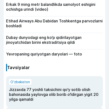
Erkak 9 ming metr balandlikda samolyot eshigini
ochishga urindi (video)
Etihad Airways Abu Dabidan Toshkentga parvozlarni
boshladi
Dubay dunyodagi eng ko‘p qidirilayotgan
jinoyatchidan birini ekstraditsiya qildi
Yevropaning quriyotgan daryolari — foto
Tavsiyalar
O‘zbekiston
Jizzaxda 77 yoshli taksichini qo‘y sotib olish
bahonasida yaylovga olib borib o‘ldirgan yigit 20
yilga qamaldi