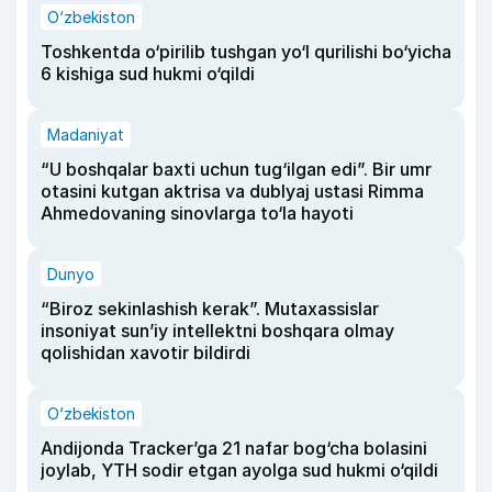
O‘zbekiston
Toshkentda o‘pirilib tushgan yo‘l qurilishi bo‘yicha
6 kishiga sud hukmi o‘qildi
Madaniyat
“U boshqalar baxti uchun tug‘ilgan edi”. Bir umr
otasini kutgan aktrisa va dublyaj ustasi Rimma
Ahmedovaning sinovlarga to‘la hayoti
Dunyo
“Biroz sekinlashish kerak”. Mutaxassislar
insoniyat sun’iy intellektni boshqara olmay
qolishidan xavotir bildirdi
O‘zbekiston
Andijonda Tracker’ga 21 nafar bog‘cha bolasini
joylab, YTH sodir etgan ayolga sud hukmi o‘qildi