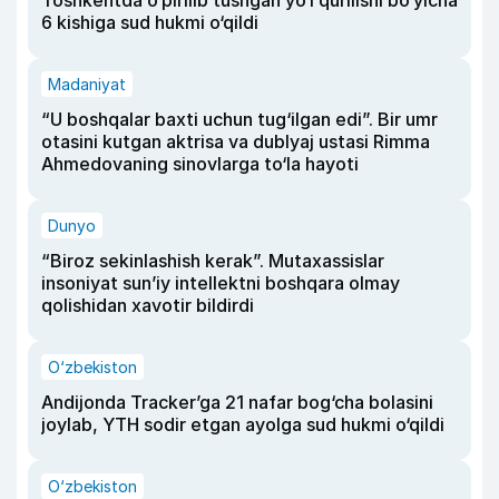
Toshkentda o‘pirilib tushgan yo‘l qurilishi bo‘yicha
6 kishiga sud hukmi o‘qildi
Madaniyat
“U boshqalar baxti uchun tug‘ilgan edi”. Bir umr
otasini kutgan aktrisa va dublyaj ustasi Rimma
Ahmedovaning sinovlarga to‘la hayoti
Dunyo
“Biroz sekinlashish kerak”. Mutaxassislar
insoniyat sun’iy intellektni boshqara olmay
qolishidan xavotir bildirdi
O‘zbekiston
Andijonda Tracker’ga 21 nafar bog‘cha bolasini
joylab, YTH sodir etgan ayolga sud hukmi o‘qildi
O‘zbekiston