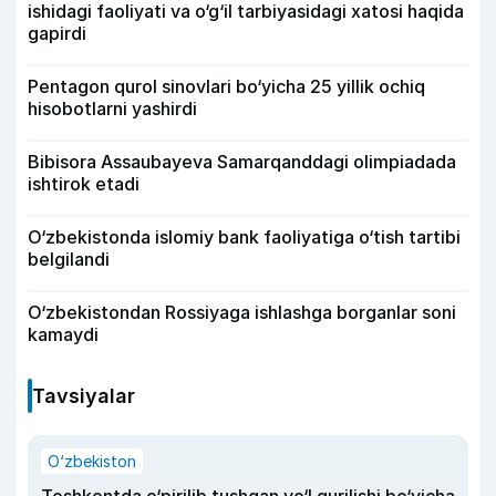
ishidagi faoliyati va o‘g‘il tarbiyasidagi xatosi haqida
gapirdi
Pentagon qurol sinovlari bo‘yicha 25 yillik ochiq
hisobotlarni yashirdi
Bibisora Assaubayeva Samarqanddagi olimpiadada
ishtirok etadi
O‘zbekistonda islomiy bank faoliyatiga o‘tish tartibi
belgilandi
O‘zbekistondan Rossiyaga ishlashga borganlar soni
kamaydi
Tavsiyalar
O‘zbekiston