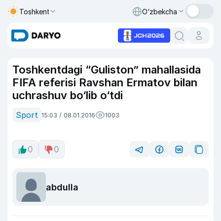
Toshkent
O‘zbekcha
Toshkentdagi “Guliston” mahallasida
FIFA referisi Ravshan Ermatov bilan
uchrashuv bo‘lib o‘tdi
Sport
15:03 / 08.01.2016
1003
0
0
abdulla