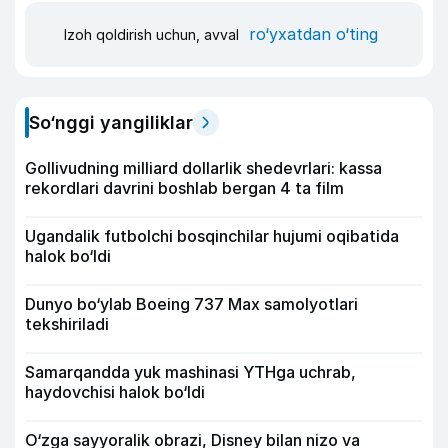
ro‘yxatdan o‘ting
Izoh qoldirish uchun, avval
So‘nggi yangiliklar
Gollivudning milliard dollarlik shedevrlari: kassa
rekordlari davrini boshlab bergan 4 ta film
Ugandalik futbolchi bosqinchilar hujumi oqibatida
halok bo‘ldi
Dunyo bo‘ylab Boeing 737 Max samolyotlari
tekshiriladi
Samarqandda yuk mashinasi YTHga uchrab,
haydovchisi halok bo‘ldi
O‘zga sayyoralik obrazi, Disney bilan nizo va