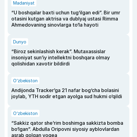
Madaniyat
“U boshqalar baxti uchun tug‘ilgan edi”. Bir umr
otasini kutgan aktrisa va dublyaj ustasi Rimma
Ahmedovaning sinovlarga to‘la hayoti
Dunyo
“Biroz sekinlashish kerak”. Mutaxassislar
insoniyat sun’iy intellektni boshqara olmay
qolishidan xavotir bildirdi
O‘zbekiston
Andijonda Tracker’ga 21 nafar bog‘cha bolasini
joylab, YTH sodir etgan ayolga sud hukmi o‘qildi
O‘zbekiston
“Sakkiz qator she’rim boshimga sakkizta bomba
bo‘lgan”. Abdulla Oripovni siyosiy ayblovlardan
asrab qolgan voqea