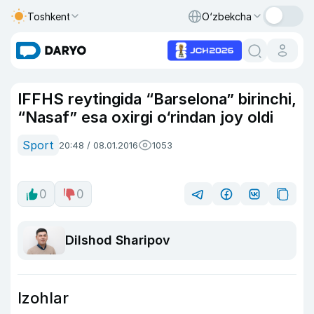
Toshkent
O‘zbekcha
IFFHS reytingida “Barselona” birinchi,
“Nasaf” esa oxirgi o‘rindan joy oldi
Sport
20:48 / 08.01.2016
1053
0
0
Dilshod Sharipov
Izohlar