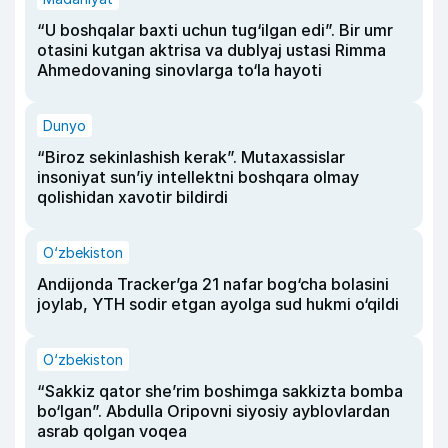
“U boshqalar baxti uchun tug‘ilgan edi”. Bir umr
otasini kutgan aktrisa va dublyaj ustasi Rimma
Ahmedovaning sinovlarga to‘la hayoti
Dunyo
“Biroz sekinlashish kerak”. Mutaxassislar
insoniyat sun’iy intellektni boshqara olmay
qolishidan xavotir bildirdi
O‘zbekiston
Andijonda Tracker’ga 21 nafar bog‘cha bolasini
joylab, YTH sodir etgan ayolga sud hukmi o‘qildi
O‘zbekiston
“Sakkiz qator she’rim boshimga sakkizta bomba
bo‘lgan”. Abdulla Oripovni siyosiy ayblovlardan
asrab qolgan voqea