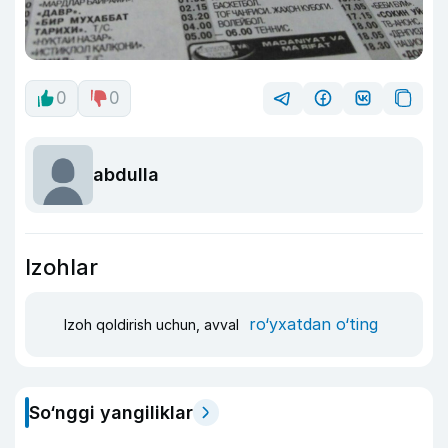
0
0
abdulla
Izohlar
ro‘yxatdan o‘ting
Izoh qoldirish uchun, avval
So‘nggi yangiliklar