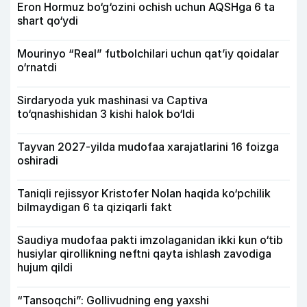
Eron Hormuz bo‘g‘ozini ochish uchun AQSHga 6 ta
shart qo‘ydi
Mourinyo “Real” futbolchilari uchun qat’iy qoidalar
o‘rnatdi
Sirdaryoda yuk mashinasi va Captiva
to‘qnashishidan 3 kishi halok bo‘ldi
Tayvan 2027-yilda mudofaa xarajatlarini 16 foizga
oshiradi
Taniqli rejissyor Kristofer Nolan haqida ko‘pchilik
bilmaydigan 6 ta qiziqarli fakt
Saudiya mudofaa pakti imzolaganidan ikki kun o‘tib
husiylar qirollikning neftni qayta ishlash zavodiga
hujum qildi
“Tansoqchi”: Gollivudning eng yaxshi