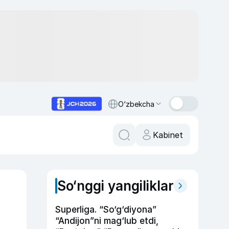
O‘zbekcha
Kabinet
So‘nggi yangiliklar
Superliga. “So‘g‘diyona”
“Andijon”ni mag‘lub etdi,