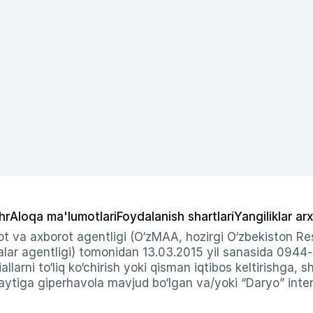
hr
Aloqa ma'lumotlari
Foydalanish shartlari
Yangiliklar arx
t va axborot agentligi (O‘zMAA, hozirgi O‘zbekiston Res
ar agentligi) tomonidan 13.03.2015 yil sanasida 0944
allarni to‘liq ko‘chirish yoki qisman iqtibos keltirishga, 
ytiga giperhavola mavjud bo‘lgan va/yoki “Daryo” intern