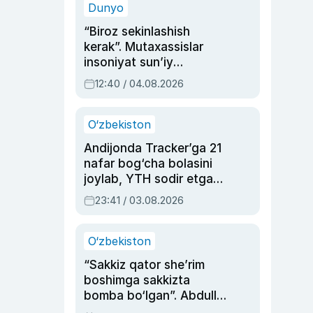
Dunyo
“Biroz sekinlashish
kerak”. Mutaxassislar
insoniyat sun’iy
intellektni boshqara
12:40 / 04.08.2026
olmay qolishidan xavotir
bildirdi
O‘zbekiston
Andijonda Tracker’ga 21
nafar bog‘cha bolasini
joylab, YTH sodir etgan
ayolga sud hukmi o‘qildi
23:41 / 03.08.2026
O‘zbekiston
“Sakkiz qator she’rim
boshimga sakkizta
bomba bo‘lgan”. Abdulla
Oripovni siyosiy