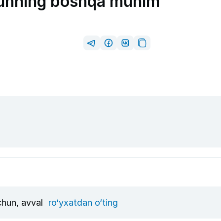
unning boshqa muhim
uchun, avval
ro‘yxatdan o‘ting