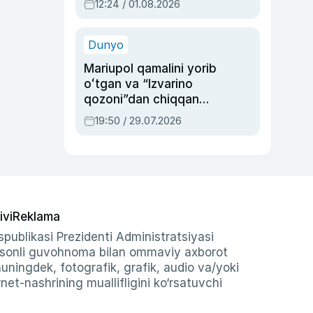
12:24 / 01.08.2026
ayblovlardan asrab
qolgan voqea
Dunyo
Mariupol qamalini yorib
oʻtgan va “Izvarino
qozoni”dan chiqqan
qahramon — Ukraina
19:50 / 29.07.2026
armiyasi bosh
qoʻmondoni Drapatiy
haqida
ivi
Reklama
publikasi Prezidenti Administratsiyasi
-sonli guvohnoma bilan ommaviy axborot
shuningdek, fotografik, grafik, audio va/yoki
et-nashrining muallifligini ko‘rsatuvchi