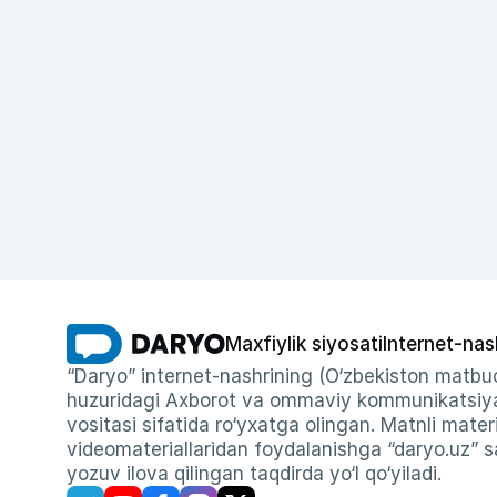
Maxfiylik siyosati
Internet-nas
“Daryo” internet-nashrining (O‘zbekiston matbuo
huzuridagi Axborot va ommaviy kommunikatsiyal
vositasi sifatida ro‘yxatga olingan. Matnli materi
videomateriallaridan foydalanishga “daryo.uz” sa
yozuv ilova qilingan taqdirda yo‘l qo‘yiladi.