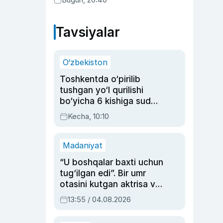
Tavsiyalar
O‘zbekiston
Toshkentda o‘pirilib
tushgan yo‘l qurilishi
bo‘yicha 6 kishiga sud
hukmi o‘qildi
Kecha, 10:10
Madaniyat
“U boshqalar baxti uchun
tug‘ilgan edi”. Bir umr
otasini kutgan aktrisa va
dublyaj ustasi Rimma
13:55 / 04.08.2026
Ahmedovaning
sinovlarga to‘la hayoti