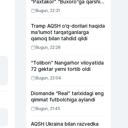
“Paxtakor” “Buxoro”ga qarshi
bahsda g‘alabani qo‘ldan
Bugun, 22:31
chiqardi
Tramp AQSH o‘q-dorilari haqida
ma’lumot tarqatganlarga
qamoq bilan tahdid qildi
Bugun, 22:28
“Tolibon” Nangarhor viloyatida
72 gektar yerni tortib oldi
Bugun, 22:04
Diomande “Real” tarixidagi eng
qimmat futbolchiga aylandi
Bugun, 21:45
AQSH Ukraina bilan razvedka