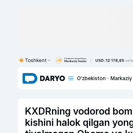
Toshkent
USD :
12 178,85
so'm
O‘zbekiston
Markaziy
KXDRning vodorod bomba
kishini halok qilgan yong