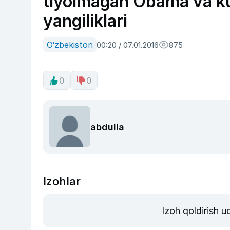
tiyolmagan Obama va k
yangiliklari
O‘zbekiston
00:20 / 07.01.2016
875
0
0
abdulla
Izohlar
Izoh qoldirish 