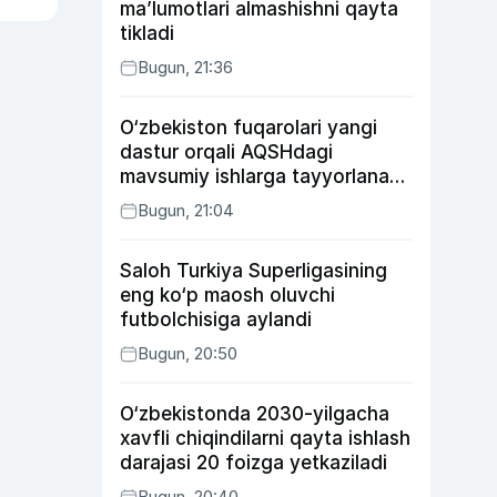
ma’lumotlari almashishni qayta
tikladi
Bugun, 21:36
O‘zbekiston fuqarolari yangi
dastur orqali AQSHdagi
mavsumiy ishlarga tayyorlanadi
va joylashtiriladi
Bugun, 21:04
Saloh Turkiya Superligasining
eng ko‘p maosh oluvchi
futbolchisiga aylandi
Bugun, 20:50
O‘zbekistonda 2030-yilgacha
xavfli chiqindilarni qayta ishlash
darajasi 20 foizga yetkaziladi
Bugun, 20:40