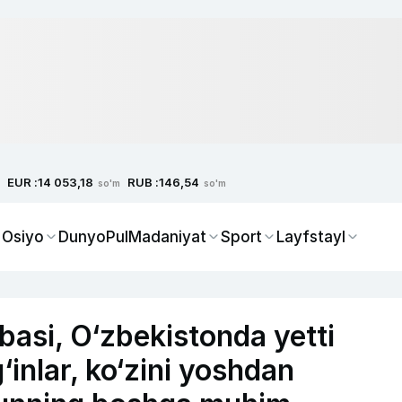
EUR :
RUB :
14 053,18
146,54
so'm
so'm
 Osiyo
Dunyo
Pul
Madaniyat
Sport
Layfstayl
si, O‘zbekistonda yetti
‘inlar, ko‘zini yoshdan