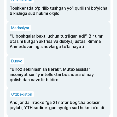
Toshkentda o‘pirilib tushgan yo‘l qurilishi bo‘yicha
6 kishiga sud hukmi o‘qildi
Madaniyat
“U boshqalar baxti uchun tug‘ilgan edi”. Bir umr
otasini kutgan aktrisa va dublyaj ustasi Rimma
Ahmedovaning sinovlarga to‘la hayoti
Dunyo
“Biroz sekinlashish kerak”. Mutaxassislar
insoniyat sun’iy intellektni boshqara olmay
qolishidan xavotir bildirdi
O‘zbekiston
Andijonda Tracker’ga 21 nafar bog‘cha bolasini
joylab, YTH sodir etgan ayolga sud hukmi o‘qildi