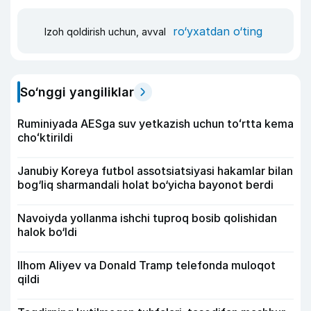
ro‘yxatdan o‘ting
Izoh qoldirish uchun, avval
So‘nggi yangiliklar
Ruminiyada AESga suv yetkazish uchun toʻrtta kema
choʻktirildi
Janubiy Koreya futbol assotsiatsiyasi hakamlar bilan
bog‘liq sharmandali holat bo‘yicha bayonot berdi
Navoiyda yollanma ishchi tuproq bosib qolishidan
halok bo‘ldi
Ilhom Aliyev va Donald Tramp telefonda muloqot
qildi