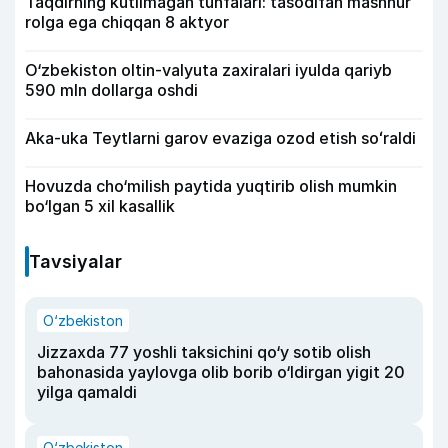
Taqdirning kutilmagan tuhfalari: tasodifan mashhur
rolga ega chiqqan 8 aktyor
O‘zbekiston oltin-valyuta zaxiralari iyulda qariyb
590 mln dollarga oshdi
Aka-uka Teytlarni garov evaziga ozod etish soʻraldi
Hovuzda cho‘milish paytida yuqtirib olish mumkin
bo‘lgan 5 xil kasallik
Tavsiyalar
O‘zbekiston
Jizzaxda 77 yoshli taksichini qo‘y sotib olish
bahonasida yaylovga olib borib o‘ldirgan yigit 20
yilga qamaldi
O‘zbekiston