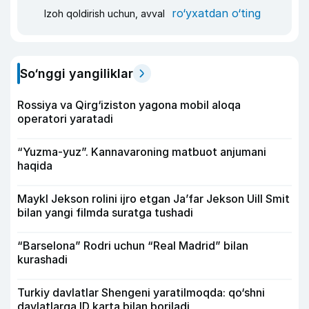
ro‘yxatdan o‘ting
Izoh qoldirish uchun, avval
So‘nggi yangiliklar
Rossiya va Qirg‘iziston yagona mobil aloqa
operatori yaratadi
“Yuzma-yuz”. Kannavaroning matbuot anjumani
haqida
Maykl Jekson rolini ijro etgan Ja’far Jekson Uill Smit
bilan yangi filmda suratga tushadi
“Barselona” Rodri uchun “Real Madrid” bilan
kurashadi
Turkiy davlatlar Shengeni yaratilmoqda: qo‘shni
davlatlarga ID karta bilan boriladi