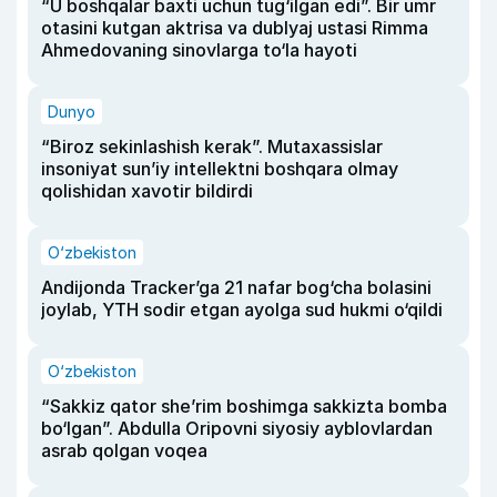
“U boshqalar baxti uchun tug‘ilgan edi”. Bir umr
otasini kutgan aktrisa va dublyaj ustasi Rimma
Ahmedovaning sinovlarga to‘la hayoti
Dunyo
“Biroz sekinlashish kerak”. Mutaxassislar
insoniyat sun’iy intellektni boshqara olmay
qolishidan xavotir bildirdi
O‘zbekiston
Andijonda Tracker’ga 21 nafar bog‘cha bolasini
joylab, YTH sodir etgan ayolga sud hukmi o‘qildi
O‘zbekiston
“Sakkiz qator she’rim boshimga sakkizta bomba
bo‘lgan”. Abdulla Oripovni siyosiy ayblovlardan
asrab qolgan voqea