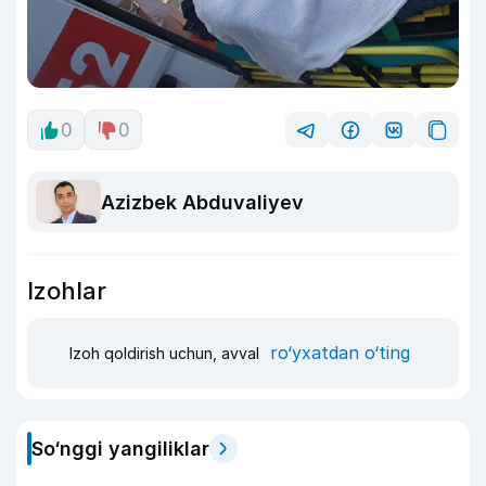
0
0
Azizbek Abduvaliyev
Izohlar
ro‘yxatdan o‘ting
Izoh qoldirish uchun, avval
So‘nggi yangiliklar