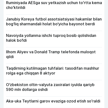
Ruminiyada AESga suv yetkazish uchun toʻrtta kema
choʻktirildi
Janubiy Koreya futbol assotsiatsiyasi hakamlar bilan
bog‘liq sharmandali holat bo‘yicha bayonot berdi
Navoiyda yollanma ishchi tuproq bosib qolishidan
halok bo‘ldi
Ilhom Aliyev va Donald Tramp telefonda muloqot
qildi
Taqdirning kutilmagan tuhfalari: tasodifan mashhur
rolga ega chiqqan 8 aktyor
O‘zbekiston oltin-valyuta zaxiralari iyulda qariyb
590 mln dollarga oshdi
Aka-uka Teytlarni garov evaziga ozod etish soʻraldi