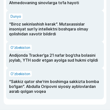
Ahmedovaning sinovlarga to‘la hayoti
Dunyo
“Biroz sekinlashish kerak”. Mutaxassislar
insoniyat sun’iy intellektni boshqara olmay
qolishidan xavotir bildirdi
O‘zbekiston
Andijonda Tracker’ga 21 nafar bog‘cha bolasini
joylab, YTH sodir etgan ayolga sud hukmi o‘qildi
O‘zbekiston
“Sakkiz qator she’rim boshimga sakkizta bomba
bo‘lgan”. Abdulla Oripovni siyosiy ayblovlardan
asrab qolgan voqea