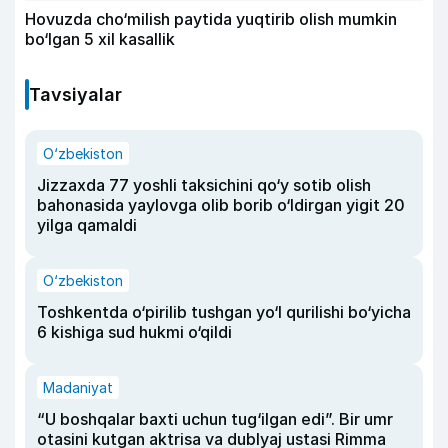
Hovuzda cho‘milish paytida yuqtirib olish mumkin
bo‘lgan 5 xil kasallik
Tavsiyalar
O‘zbekiston
Jizzaxda 77 yoshli taksichini qo‘y sotib olish
bahonasida yaylovga olib borib o‘ldirgan yigit 20
yilga qamaldi
O‘zbekiston
Toshkentda o‘pirilib tushgan yo‘l qurilishi bo‘yicha
6 kishiga sud hukmi o‘qildi
Madaniyat
“U boshqalar baxti uchun tug‘ilgan edi”. Bir umr
otasini kutgan aktrisa va dublyaj ustasi Rimma