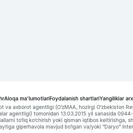
hr
Aloqa ma'lumotlari
Foydalanish shartlari
Yangiliklar arx
t va axborot agentligi (O‘zMAA, hozirgi O‘zbekiston Res
ar agentligi) tomonidan 13.03.2015 yil sanasida 0944
allarni to‘liq ko‘chirish yoki qisman iqtibos keltirishga, 
ytiga giperhavola mavjud bo‘lgan va/yoki “Daryo” intern