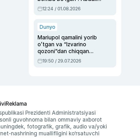
Oripovni siyosiy
12:24 / 01.08.2026
ayblovlardan asrab
qolgan voqea
Dunyo
Mariupol qamalini yorib
oʻtgan va “Izvarino
qozoni”dan chiqqan
qahramon — Ukraina
19:50 / 29.07.2026
armiyasi bosh
qoʻmondoni Drapatiy
haqida
ivi
Reklama
publikasi Prezidenti Administratsiyasi
-sonli guvohnoma bilan ommaviy axborot
shuningdek, fotografik, grafik, audio va/yoki
et-nashrining muallifligini ko‘rsatuvchi