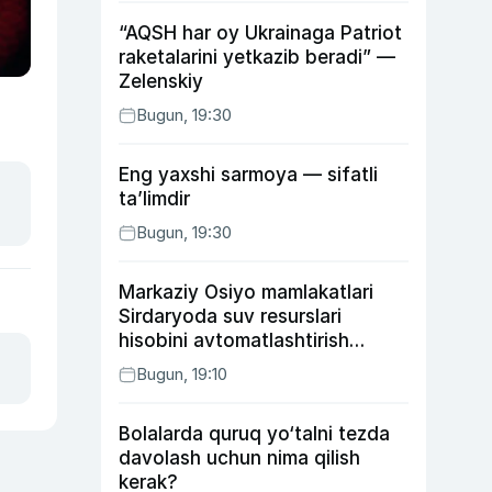
“AQSH har oy Ukrainaga Patriot
raketalarini yetkazib beradi” —
Zelenskiy
Bugun, 19:30
Eng yaxshi sarmoya — sifatli
ta’limdir
Bugun, 19:30
Markaziy Osiyo mamlakatlari
Sirdaryoda suv resurslari
hisobini avtomatlashtirish
rejasini ishlab chiqishni
Bugun, 19:10
ma’qulladi
Bolalarda quruq yo‘talni tezda
davolash uchun nima qilish
kerak?