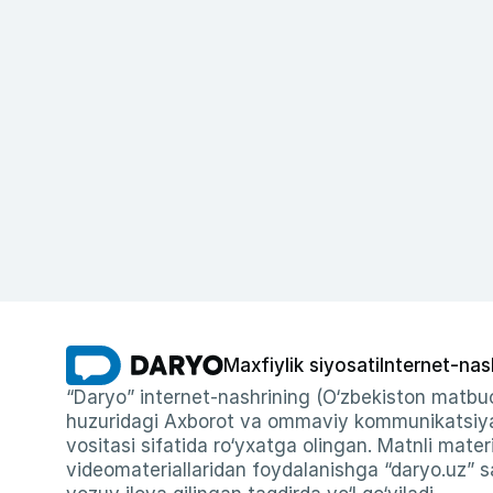
Maxfiylik siyosati
Internet-nas
“Daryo” internet-nashrining (O‘zbekiston matbuo
huzuridagi Axborot va ommaviy kommunikatsiyal
vositasi sifatida ro‘yxatga olingan. Matnli materi
videomateriallaridan foydalanishga “daryo.uz” sa