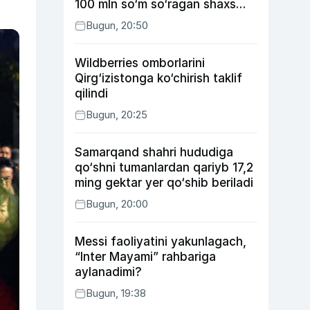
100 mln so‘m so‘ragan shaxs
ushlandi
Bugun, 20:50
Wildberries omborlarini
Qirg‘izistonga ko‘chirish taklif
qilindi
Bugun, 20:25
Samarqand shahri hududiga
qo‘shni tumanlardan qariyb 17,2
ming gektar yer qo‘shib beriladi
Bugun, 20:00
Messi faoliyatini yakunlagach,
“Inter Mayami” rahbariga
aylanadimi?
Bugun, 19:38