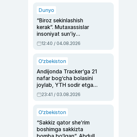
sinovlarga to‘la hayoti
Dunyo
“Biroz sekinlashish
kerak”. Mutaxassislar
insoniyat sun’iy
intellektni boshqara
12:40 / 04.08.2026
olmay qolishidan xavotir
bildirdi
O‘zbekiston
Andijonda Tracker’ga 21
nafar bog‘cha bolasini
joylab, YTH sodir etgan
ayolga sud hukmi o‘qildi
23:41 / 03.08.2026
O‘zbekiston
“Sakkiz qator she’rim
boshimga sakkizta
bomba bo‘lgan”. Abdulla