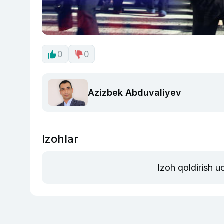
0
0
Azizbek Abduvaliyev
Izohlar
Izoh qoldirish 