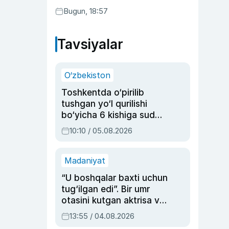
Bugun, 18:57
Tavsiyalar
O‘zbekiston
Toshkentda o‘pirilib
tushgan yo‘l qurilishi
bo‘yicha 6 kishiga sud
hukmi o‘qildi
10:10 / 05.08.2026
Madaniyat
“U boshqalar baxti uchun
tug‘ilgan edi”. Bir umr
otasini kutgan aktrisa va
dublyaj ustasi Rimma
13:55 / 04.08.2026
Ahmedovaning