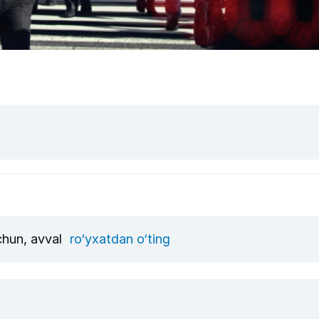
uchun, avval
ro‘yxatdan o‘ting