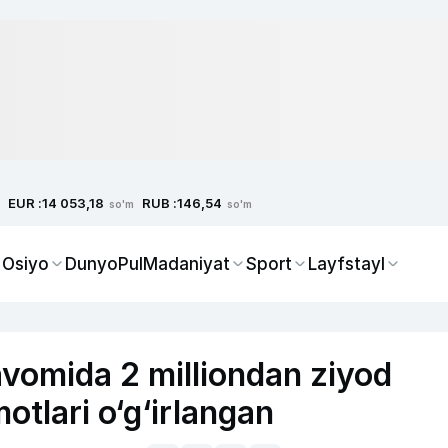
EUR :
RUB :
14 053,18
146,54
so'm
so'm
 Osiyo
Dunyo
Pul
Madaniyat
Sport
Layfstayl
avomida 2 milliondan ziyod
otlari o‘g‘irlangan