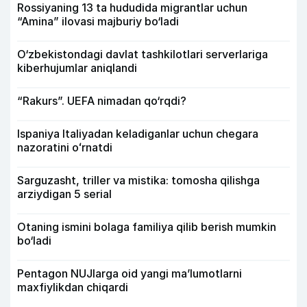
Rossiyaning 13 ta hududida migrantlar uchun
“Amina” ilovasi majburiy bo‘ladi
O‘zbekistondagi davlat tashkilotlari serverlariga
kiberhujumlar aniqlandi
“Rakurs”. UEFA nimadan qo‘rqdi?
Ispaniya Italiyadan keladiganlar uchun chegara
nazoratini oʻrnatdi
Sarguzasht, triller va mistika: tomosha qilishga
arziydigan 5 serial
Otaning ismini bolaga familiya qilib berish mumkin
bo‘ladi
Pentagon NUJlarga oid yangi maʼlumotlarni
maxfiylikdan chiqardi