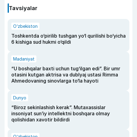
Tavsiyalar
O‘zbekiston
Toshkentda o‘pirilib tushgan yo‘l qurilishi bo‘yicha
6 kishiga sud hukmi o‘qildi
Madaniyat
“U boshqalar baxti uchun tug‘ilgan edi”. Bir umr
otasini kutgan aktrisa va dublyaj ustasi Rimma
Ahmedovaning sinovlarga to‘la hayoti
Dunyo
“Biroz sekinlashish kerak”. Mutaxassislar
insoniyat sun’iy intellektni boshqara olmay
qolishidan xavotir bildirdi
O‘zbekiston