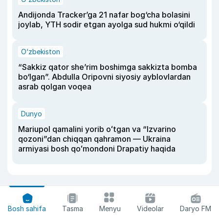
Andijonda Tracker’ga 21 nafar bog‘cha bolasini
joylab, YTH sodir etgan ayolga sud hukmi o‘qildi
O‘zbekiston
“Sakkiz qator she’rim boshimga sakkizta bomba
bo‘lgan”. Abdulla Oripovni siyosiy ayblovlardan
asrab qolgan voqea
Dunyo
Mariupol qamalini yorib oʻtgan va “Izvarino
qozoni”dan chiqqan qahramon — Ukraina
armiyasi bosh qoʻmondoni Drapatiy haqida
Bosh sahifa
Tasma
Menyu
Videolar
Daryo FM