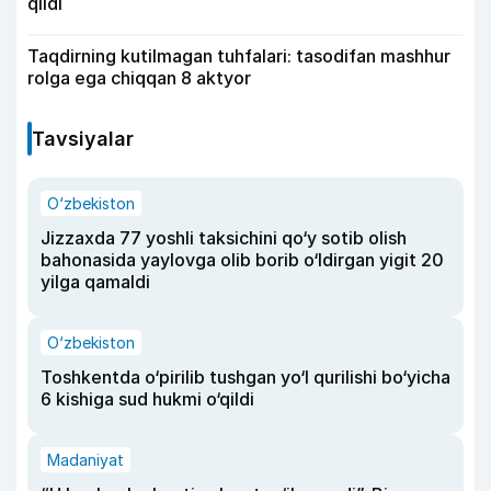
qildi
Taqdirning kutilmagan tuhfalari: tasodifan mashhur
rolga ega chiqqan 8 aktyor
Tavsiyalar
O‘zbekiston
Jizzaxda 77 yoshli taksichini qo‘y sotib olish
bahonasida yaylovga olib borib o‘ldirgan yigit 20
yilga qamaldi
O‘zbekiston
Toshkentda o‘pirilib tushgan yo‘l qurilishi bo‘yicha
6 kishiga sud hukmi o‘qildi
Madaniyat