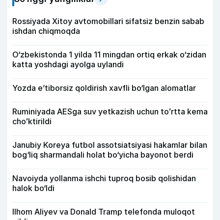
Rossiyada Xitoy avtomobillari sifatsiz benzin sabab
ishdan chiqmoqda
O‘zbekistonda 1 yilda 11 mingdan ortiq erkak o‘zidan
katta yoshdagi ayolga uylandi
Yozda e’tiborsiz qoldirish xavfli bo‘lgan alomatlar
Ruminiyada AESga suv yetkazish uchun toʻrtta kema
choʻktirildi
Janubiy Koreya futbol assotsiatsiyasi hakamlar bilan
bog‘liq sharmandali holat bo‘yicha bayonot berdi
Navoiyda yollanma ishchi tuproq bosib qolishidan
halok bo‘ldi
Ilhom Aliyev va Donald Tramp telefonda muloqot