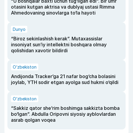
“U boshqalar baxti uchun tug‘ilgan edi”. Bir umr
otasini kutgan aktrisa va dublyaj ustasi Rimma
Ahmedovaning sinovlarga to‘la hayoti
Dunyo
“Biroz sekinlashish kerak”. Mutaxassislar
insoniyat sun’iy intellektni boshqara olmay
qolishidan xavotir bildirdi
O‘zbekiston
Andijonda Tracker’ga 21 nafar bog‘cha bolasini
joylab, YTH sodir etgan ayolga sud hukmi o‘qildi
O‘zbekiston
“Sakkiz qator she’rim boshimga sakkizta bomba
bo‘lgan”. Abdulla Oripovni siyosiy ayblovlardan
asrab qolgan voqea