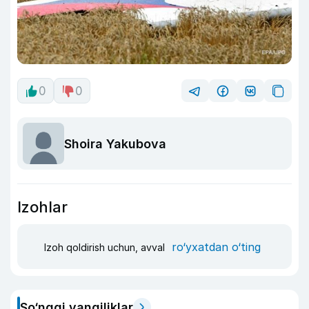
0
0
Shoira Yakubova
Izohlar
ro‘yxatdan o‘ting
Izoh qoldirish uchun, avval
So‘nggi yangiliklar