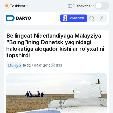
Toshkent
O‘zbekcha
Bellingcat Niderlandiyaga Malayziya
“Boing”ining Donetsk yaqinidagi
halokatiga aloqador kishilar ro‘yxatini
topshirdi
Dunyo
19:52 / 04.01.2016
1133