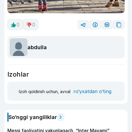
0
0
abdulla
Izohlar
ro‘yxatdan o‘ting
Izoh qoldirish uchun, avval
So‘nggi yangiliklar
Messi faoliyatini yakunlagach, “Inter Mayami”