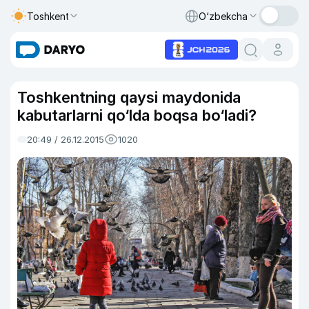
Toshkent
O‘zbekcha
Toshkentning qaysi maydonida
kabutarlarni qo‘lda boqsa bo‘ladi?
20:49 / 26.12.2015
1020