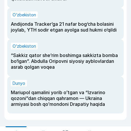
O‘zbekiston
Andijonda Tracker’ga 21 nafar bog‘cha bolasini
joylab, YTH sodir etgan ayolga sud hukmi o‘qildi
O‘zbekiston
“Sakkiz qator she’rim boshimga sakkizta bomba
bo‘lgan”. Abdulla Oripovni siyosiy ayblovlardan
asrab qolgan voqea
Dunyo
Mariupol qamalini yorib oʻtgan va “Izvarino
qozoni”dan chiqqan qahramon — Ukraina
armiyasi bosh qoʻmondoni Drapatiy haqida