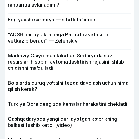
rahbariga aylanadimi?
Eng yaxshi sarmoya — sifatli ta’limdir
“AQSH har oy Ukrainaga Patriot raketalarini
yetkazib beradi” — Zelenskiy
Markaziy Osiyo mamlakatlari Sirdaryoda suv
resurslari hisobini avtomatlashtirish rejasini ishlab
chiqishni ma’qulladi
Bolalarda quruq yo‘talni tezda davolash uchun nima
qilish kerak?
Turkiya Qora dengizda kemalar harakatini chekladi
Qashqadaryoda yangi qurilayotgan ko‘prikning
balkasi tushib ketdi (video)