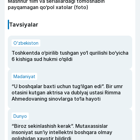
Mashhur film va seriallardagi tomoshabin
payqamagan qo‘pol xatolar (foto)
Tavsiyalar
O‘zbekiston
Toshkentda o‘pirilib tushgan yo‘l qurilishi bo‘yicha
6 kishiga sud hukmi o‘qildi
Madaniyat
“U boshqalar baxti uchun tug‘ilgan edi”. Bir umr
otasini kutgan aktrisa va dublyaj ustasi Rimma
Ahmedovaning sinovlarga to‘la hayoti
Dunyo
“Biroz sekinlashish kerak”. Mutaxassislar
insoniyat sun’iy intellektni boshqara olmay
qolishidan xavotir bildirdi