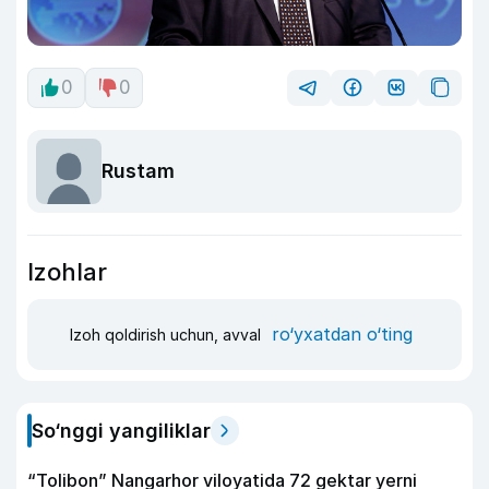
0
0
Rustam
Izohlar
ro‘yxatdan o‘ting
Izoh qoldirish uchun, avval
So‘nggi yangiliklar
“Tolibon” Nangarhor viloyatida 72 gektar yerni