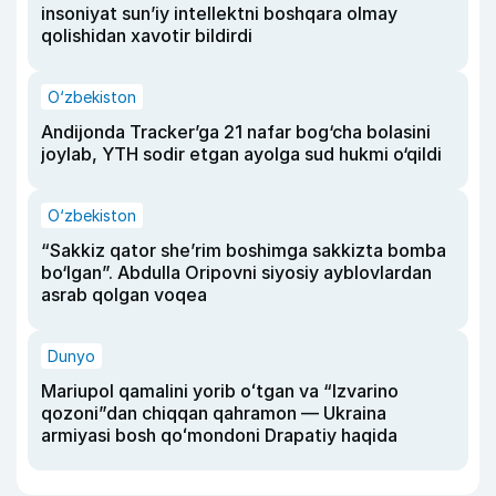
insoniyat sun’iy intellektni boshqara olmay
qolishidan xavotir bildirdi
O‘zbekiston
Andijonda Tracker’ga 21 nafar bog‘cha bolasini
joylab, YTH sodir etgan ayolga sud hukmi o‘qildi
O‘zbekiston
“Sakkiz qator she’rim boshimga sakkizta bomba
bo‘lgan”. Abdulla Oripovni siyosiy ayblovlardan
asrab qolgan voqea
Dunyo
Mariupol qamalini yorib oʻtgan va “Izvarino
qozoni”dan chiqqan qahramon — Ukraina
armiyasi bosh qoʻmondoni Drapatiy haqida