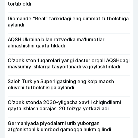
tortib oldi
Diomande “Real” tarixidagi eng qimmat futbolchiga
aylandi
AQSH Ukraina bilan razvedka ma’lumotlari
almashishni qayta tikladi
O‘zbekiston fuqarolari yangi dastur orqali AQSHdagi
mavsumiy ishlarga tayyorlanadi va joylashtiriladi
Saloh Turkiya Superligasining eng ko‘p maosh
oluvchi futbolchisiga aylandi
O‘zbekistonda 2030-yilgacha xavfli chiqindilarni
qayta ishlash darajasi 20 foizga yetkaziladi
Germaniyada piyodalarni urib yuborgan
afg‘onistonlik umrbod qamoqqa hukm qilindi