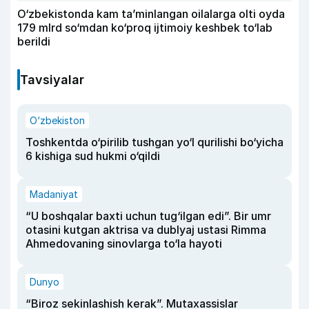
O‘zbekistonda kam ta’minlangan oilalarga olti oyda
179 mlrd so‘mdan ko‘proq ijtimoiy keshbek to‘lab
berildi
Tavsiyalar
O‘zbekiston
Toshkentda o‘pirilib tushgan yo‘l qurilishi bo‘yicha
6 kishiga sud hukmi o‘qildi
Madaniyat
“U boshqalar baxti uchun tug‘ilgan edi”. Bir umr
otasini kutgan aktrisa va dublyaj ustasi Rimma
Ahmedovaning sinovlarga to‘la hayoti
Dunyo
“Biroz sekinlashish kerak”. Mutaxassislar