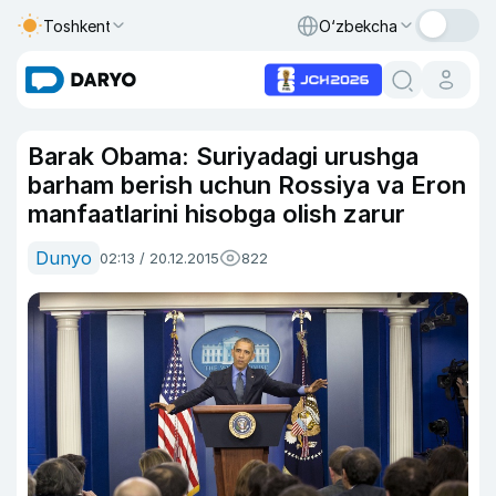
Toshkent
O‘zbekcha
Barak Obama: Suriyadagi urushga
barham berish uchun Rossiya va Eron
manfaatlarini hisobga olish zarur
Dunyo
02:13 / 20.12.2015
822