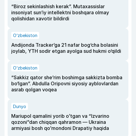
“Biroz sekinlashish kerak”. Mutaxassislar
insoniyat sun’iy intellektni boshqara olmay
qolishidan xavotir bildirdi
O‘zbekiston
Andijonda Tracker’ga 21 nafar bog‘cha bolasini
joylab, YTH sodir etgan ayolga sud hukmi o‘qildi
O‘zbekiston
“Sakkiz qator she’rim boshimga sakkizta bomba
bo‘lgan”. Abdulla Oripovni siyosiy ayblovlardan
asrab qolgan voqea
Dunyo
Mariupol qamalini yorib oʻtgan va “Izvarino
qozoni”dan chiqqan qahramon — Ukraina
armiyasi bosh qoʻmondoni Drapatiy haqida