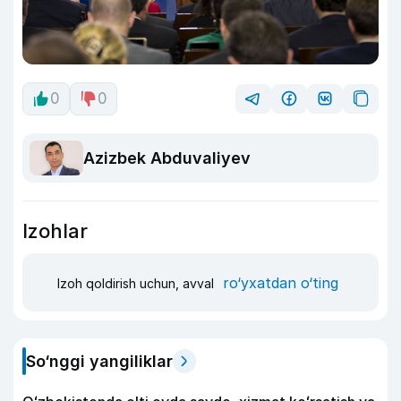
0
0
Azizbek Abduvaliyev
Izohlar
ro‘yxatdan o‘ting
Izoh qoldirish uchun, avval
So‘nggi yangiliklar