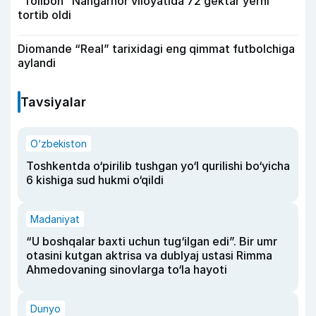
“Tolibon” Nangarhor viloyatida 72 gektar yerni
tortib oldi
Diomande “Real” tarixidagi eng qimmat futbolchiga
aylandi
Tavsiyalar
O‘zbekiston
Toshkentda o‘pirilib tushgan yo‘l qurilishi bo‘yicha
6 kishiga sud hukmi o‘qildi
Madaniyat
“U boshqalar baxti uchun tug‘ilgan edi”. Bir umr
otasini kutgan aktrisa va dublyaj ustasi Rimma
Ahmedovaning sinovlarga to‘la hayoti
Dunyo