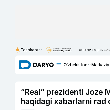
Toshkent
USD :
12 178,85
so'm
O‘zbekiston
Markaziy
“Real” prezidenti Joze 
haqidagi xabarlarni rad q