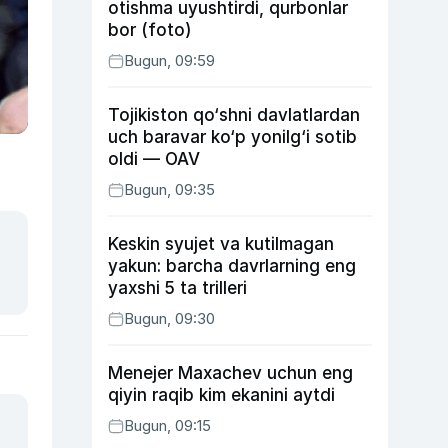
otishma uyushtirdi, qurbonlar
bor (foto)
Bugun, 09:59
Tojikiston qo‘shni davlatlardan
uch baravar ko‘p yonilg‘i sotib
oldi — OAV
Bugun, 09:35
Keskin syujet va kutilmagan
yakun: barcha davrlarning eng
yaxshi 5 ta trilleri
Bugun, 09:30
Menejer Maxachev uchun eng
qiyin raqib kim ekanini aytdi
Bugun, 09:15