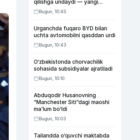
qilishga undaydi — yangi
tadqiqot
Bugun, 10:45
Urganchda fuqaro BYD bilan
uchta avtomobilni qasddan urdi
Bugun, 10:43
O‘zbekistonda chorvachilik
sohasida subsidiyalar ajratiladi
Bugun, 10:10
Abduqodir Husanovning
“Manchester Siti”dagi maoshi
ma’lum bo‘ldi
Bugun, 10:03
Tailandda o‘quvchi maktabda