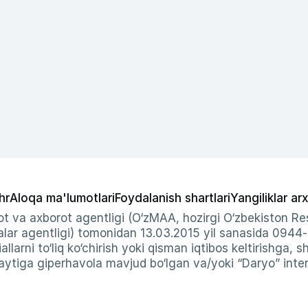
hr
Aloqa ma'lumotlari
Foydalanish shartlari
Yangiliklar arx
t va axborot agentligi (O‘zMAA, hozirgi O‘zbekiston Res
ar agentligi) tomonidan 13.03.2015 yil sanasida 0944
allarni to‘liq ko‘chirish yoki qisman iqtibos keltirishga, 
ytiga giperhavola mavjud bo‘lgan va/yoki “Daryo” intern