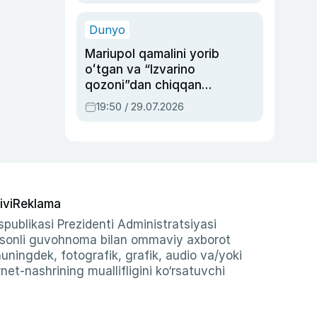
qolgan voqea
Dunyo
Mariupol qamalini yorib
oʻtgan va “Izvarino
qozoni”dan chiqqan
qahramon — Ukraina
19:50 / 29.07.2026
armiyasi bosh
qoʻmondoni Drapatiy
haqida
ivi
Reklama
publikasi Prezidenti Administratsiyasi
-sonli guvohnoma bilan ommaviy axborot
shuningdek, fotografik, grafik, audio va/yoki
et-nashrining muallifligini ko‘rsatuvchi