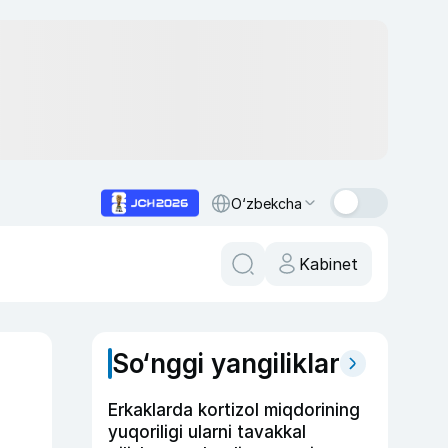
O‘zbekcha
Kabinet
So‘nggi yangiliklar
Erkaklarda kortizol miqdorining
yuqoriligi ularni tavakkal