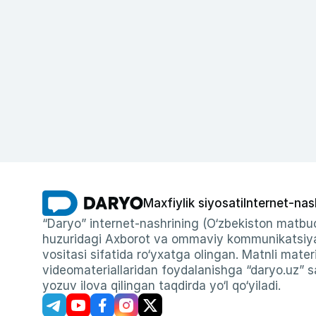
Maxfiylik siyosati
Internet-nas
“Daryo” internet-nashrining (O‘zbekiston matbuo
huzuridagi Axborot va ommaviy kommunikatsiyal
vositasi sifatida ro‘yxatga olingan. Matnli materi
videomateriallaridan foydalanishga “daryo.uz” sa
yozuv ilova qilingan taqdirda yo‘l qo‘yiladi.