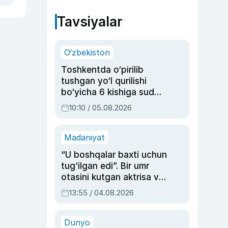
Tavsiyalar
O‘zbekiston
Toshkentda o‘pirilib
tushgan yo‘l qurilishi
bo‘yicha 6 kishiga sud
hukmi o‘qildi
10:10 / 05.08.2026
Madaniyat
“U boshqalar baxti uchun
tug‘ilgan edi”. Bir umr
otasini kutgan aktrisa va
dublyaj ustasi Rimma
13:55 / 04.08.2026
Ahmedovaning
sinovlarga to‘la hayoti
Dunyo