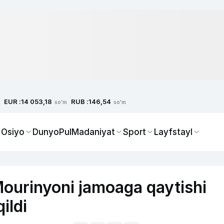
EUR :
RUB :
14 053,18
146,54
so'm
so'm
 Osiyo
Dunyo
Pul
Madaniyat
Sport
Layfstayl
Mourinyoni jamoaga qaytishi
ildi