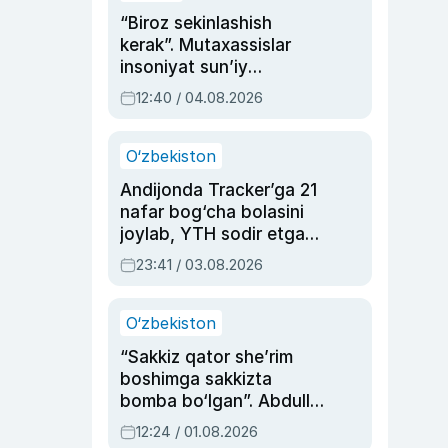
“Biroz sekinlashish
kerak”. Mutaxassislar
insoniyat sun’iy
intellektni boshqara
12:40 / 04.08.2026
olmay qolishidan xavotir
bildirdi
O‘zbekiston
Andijonda Tracker’ga 21
nafar bog‘cha bolasini
joylab, YTH sodir etgan
ayolga sud hukmi o‘qildi
23:41 / 03.08.2026
O‘zbekiston
“Sakkiz qator she’rim
boshimga sakkizta
bomba bo‘lgan”. Abdulla
Oripovni siyosiy
12:24 / 01.08.2026
ayblovlardan asrab