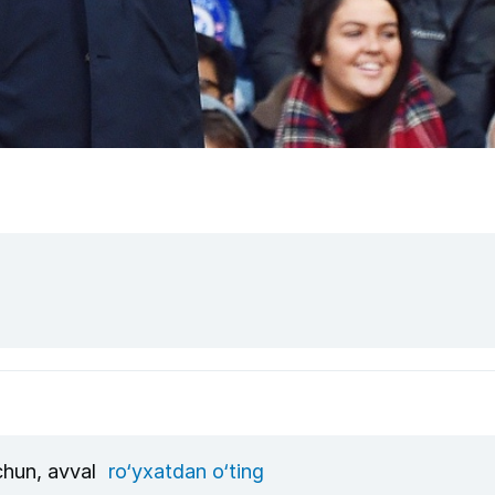
uchun, avval
ro‘yxatdan o‘ting