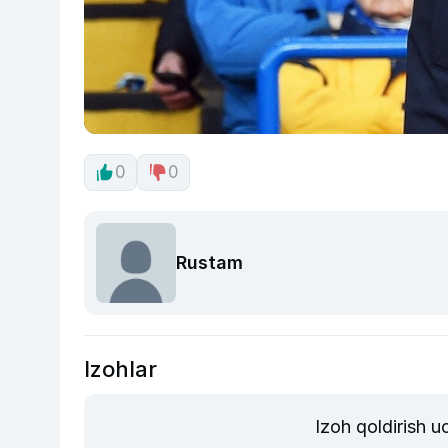
0
0
Rustam
Izohlar
Izoh qoldirish 