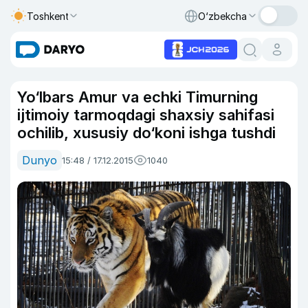
Toshkent
O‘zbekcha
Yo‘lbars Amur va echki Timurning
ijtimoiy tarmoqdagi shaxsiy sahifasi
ochilib, xususiy do‘koni ishga tushdi
Dunyo
15:48 / 17.12.2015
1040