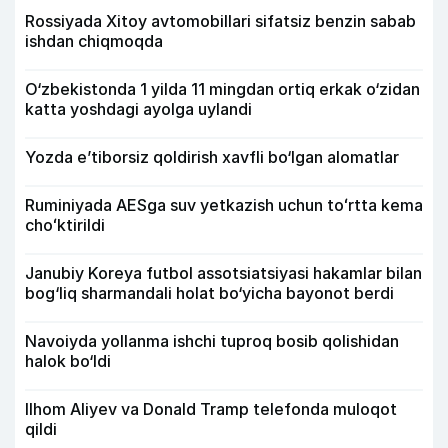
Rossiyada Xitoy avtomobillari sifatsiz benzin sabab
ishdan chiqmoqda
O‘zbekistonda 1 yilda 11 mingdan ortiq erkak o‘zidan
katta yoshdagi ayolga uylandi
Yozda e’tiborsiz qoldirish xavfli bo‘lgan alomatlar
Ruminiyada AESga suv yetkazish uchun toʻrtta kema
choʻktirildi
Janubiy Koreya futbol assotsiatsiyasi hakamlar bilan
bog‘liq sharmandali holat bo‘yicha bayonot berdi
Navoiyda yollanma ishchi tuproq bosib qolishidan
halok bo‘ldi
Ilhom Aliyev va Donald Tramp telefonda muloqot
qildi