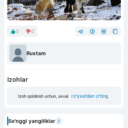
0
0
Rustam
Izohlar
ro‘yxatdan o‘ting
Izoh qoldirish uchun, avval
So‘nggi yangiliklar