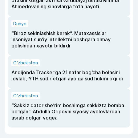
otasini kutgan aktrisa va dublyaj ustasi Rimma
Ahmedovaning sinovlarga to‘la hayoti
Dunyo
“Biroz sekinlashish kerak”. Mutaxassislar
insoniyat sun’iy intellektni boshqara olmay
qolishidan xavotir bildirdi
O‘zbekiston
Andijonda Tracker’ga 21 nafar bog‘cha bolasini
joylab, YTH sodir etgan ayolga sud hukmi o‘qildi
O‘zbekiston
“Sakkiz qator she’rim boshimga sakkizta bomba
bo‘lgan”. Abdulla Oripovni siyosiy ayblovlardan
asrab qolgan voqea