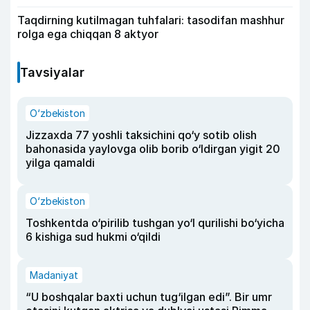
Taqdirning kutilmagan tuhfalari: tasodifan mashhur
rolga ega chiqqan 8 aktyor
Tavsiyalar
O‘zbekiston
Jizzaxda 77 yoshli taksichini qo‘y sotib olish
bahonasida yaylovga olib borib o‘ldirgan yigit 20
yilga qamaldi
O‘zbekiston
Toshkentda o‘pirilib tushgan yo‘l qurilishi bo‘yicha
6 kishiga sud hukmi o‘qildi
Madaniyat
“U boshqalar baxti uchun tug‘ilgan edi”. Bir umr