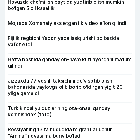
Hovuzda cho‘milish paytida yuqtirib olish mumkin
bo‘lgan 5 xil kasallik
Mojtaba Xomanaiy aks etgan ilk video e’lon qilindi
Fijilik regbichi Yaponiyada issiq urishi oqibatida
vafot etdi
Hafta boshida qanday ob-havo kutilayotgani ma’lum
qilindi
Jizzaxda 77 yoshli taksichini qo‘y sotib olish
bahonasida yaylovga olib borib o‘ldirgan yigit 20
yilga qamaldi
Turk kinosi yulduzlarining ota-onasi qanday
ko‘rinishda? (foto)
Rossiyaning 13 ta hududida migrantlar uchun
“Amina” ilovasi majburiy bo‘ladi