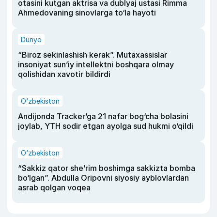
otasini kutgan aktrisa va dublyaj ustasi Rimma
Ahmedovaning sinovlarga to‘la hayoti
Dunyo
“Biroz sekinlashish kerak”. Mutaxassislar
insoniyat sun’iy intellektni boshqara olmay
qolishidan xavotir bildirdi
O‘zbekiston
Andijonda Tracker’ga 21 nafar bog‘cha bolasini
joylab, YTH sodir etgan ayolga sud hukmi o‘qildi
O‘zbekiston
“Sakkiz qator she’rim boshimga sakkizta bomba
bo‘lgan”. Abdulla Oripovni siyosiy ayblovlardan
asrab qolgan voqea