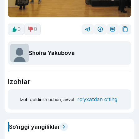
0
0
Shoira Yakubova
Izohlar
ro‘yxatdan o‘ting
Izoh qoldirish uchun, avval
So‘nggi yangiliklar