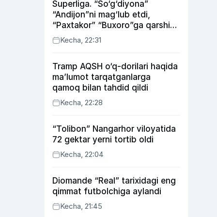
Superliga. “So‘g‘diyona”
“Andijon”ni mag‘lub etdi,
“Paxtakor” “Buxoro”ga qarshi
bahsda g‘alabani qo‘ldan
Kecha, 22:31
chiqardi
Tramp AQSH o‘q-dorilari haqida
ma’lumot tarqatganlarga
qamoq bilan tahdid qildi
Kecha, 22:28
“Tolibon” Nangarhor viloyatida
72 gektar yerni tortib oldi
Kecha, 22:04
Diomande “Real” tarixidagi eng
qimmat futbolchiga aylandi
Kecha, 21:45