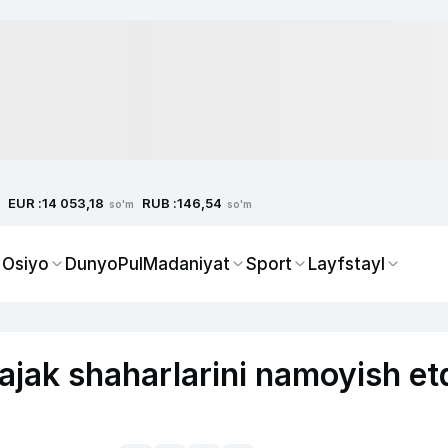
EUR :
RUB :
14 053,18
146,54
so'm
so'm
 Osiyo
Dunyo
Pul
Madaniyat
Sport
Layfstayl
ajak shaharlarini namoyish et