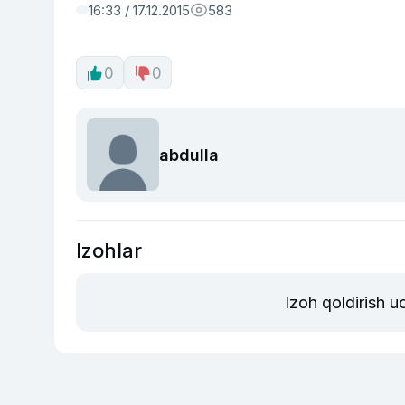
16:33 / 17.12.2015
583
0
0
abdulla
Izohlar
Izoh qoldirish 