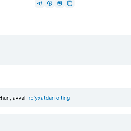
uchun, avval
ro‘yxatdan o‘ting