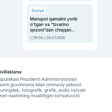
qolgan voqea
Dunyo
Mariupol qamalini yorib
oʻtgan va “Izvarino
qozoni”dan chiqqan
qahramon — Ukraina
19:50 / 29.07.2026
armiyasi bosh
qoʻmondoni Drapatiy
haqida
ivi
Reklama
publikasi Prezidenti Administratsiyasi
-sonli guvohnoma bilan ommaviy axborot
shuningdek, fotografik, grafik, audio va/yoki
et-nashrining muallifligini ko‘rsatuvchi