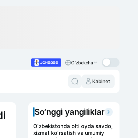
O‘zbekcha
Kabinet
So‘nggi yangiliklar
di
Oʻzbekistonda olti oyda savdo,
xizmat koʻrsatish va umumiy