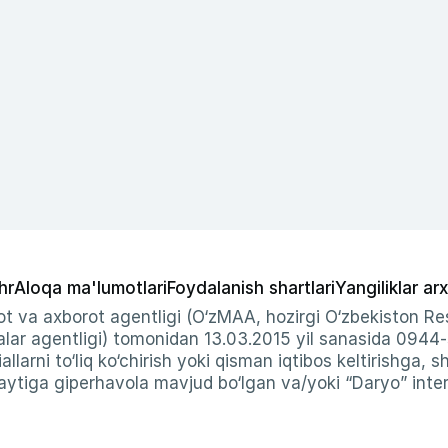
hr
Aloqa ma'lumotlari
Foydalanish shartlari
Yangiliklar arx
t va axborot agentligi (O‘zMAA, hozirgi O‘zbekiston Res
ar agentligi) tomonidan 13.03.2015 yil sanasida 0944
allarni to‘liq ko‘chirish yoki qisman iqtibos keltirishga, 
ytiga giperhavola mavjud bo‘lgan va/yoki “Daryo” intern