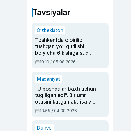
Tavsiyalar
O‘zbekiston
Toshkentda o‘pirilib
tushgan yo‘l qurilishi
bo‘yicha 6 kishiga sud
hukmi o‘qildi
10:10 / 05.08.2026
Madaniyat
“U boshqalar baxti uchun
tug‘ilgan edi”. Bir umr
otasini kutgan aktrisa va
dublyaj ustasi Rimma
13:55 / 04.08.2026
Ahmedovaning
sinovlarga to‘la hayoti
Dunyo