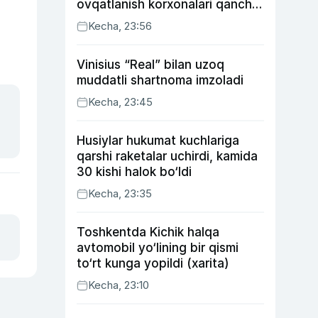
ovqatlanish korxonalari qancha
soliq toʻlagani ochiqlandi
Kecha, 23:56
Vinisius “Real” bilan uzoq
muddatli shartnoma imzoladi
Kecha, 23:45
Husiylar hukumat kuchlariga
qarshi raketalar uchirdi, kamida
30 kishi halok bo‘ldi
Kecha, 23:35
Toshkentda Kichik halqa
avtomobil yo‘lining bir qismi
to‘rt kunga yopildi (xarita)
Kecha, 23:10