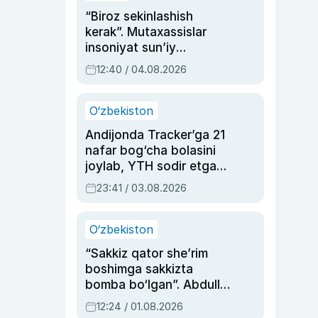
“Biroz sekinlashish
kerak”. Mutaxassislar
insoniyat sun’iy
intellektni boshqara
12:40 / 04.08.2026
olmay qolishidan xavotir
bildirdi
O‘zbekiston
Andijonda Tracker’ga 21
nafar bog‘cha bolasini
joylab, YTH sodir etgan
ayolga sud hukmi o‘qildi
23:41 / 03.08.2026
O‘zbekiston
“Sakkiz qator she’rim
boshimga sakkizta
bomba bo‘lgan”. Abdulla
Oripovni siyosiy
12:24 / 01.08.2026
ayblovlardan asrab