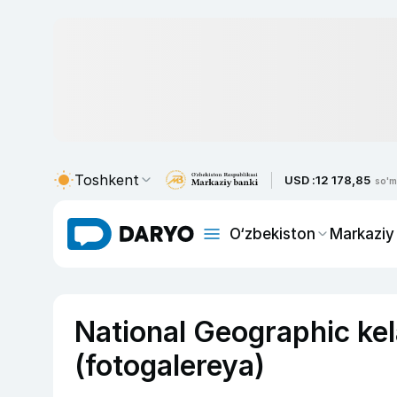
Toshkent
USD :
12 178,85
so'm
O‘zbekiston
Markaziy
National Geographic kel
(fotogalereya)