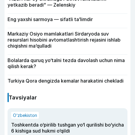
yetkazib beradi” — Zelenskiy
Eng yaxshi sarmoya — sifatli ta’limdir
Markaziy Osiyo mamlakatlari Sirdaryoda suv
resurslari hisobini avtomatlashtirish rejasini ishlab
chiqishni ma’qulladi
Bolalarda quruq yo‘talni tezda davolash uchun nima
qilish kerak?
Turkiya Qora dengizda kemalar harakatini chekladi
Tavsiyalar
O‘zbekiston
Toshkentda o‘pirilib tushgan yo‘l qurilishi bo‘yicha
6 kishiga sud hukmi o‘qildi