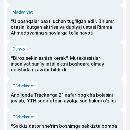
Madaniyat
“U boshqalar baxti uchun tug‘ilgan edi”. Bir umr
otasini kutgan aktrisa va dublyaj ustasi Rimma
Ahmedovaning sinovlarga to‘la hayoti
Dunyo
“Biroz sekinlashish kerak”. Mutaxassislar
insoniyat sun’iy intellektni boshqara olmay
qolishidan xavotir bildirdi
O‘zbekiston
Andijonda Tracker’ga 21 nafar bog‘cha bolasini
joylab, YTH sodir etgan ayolga sud hukmi o‘qildi
O‘zbekiston
“Sakkiz qator she’rim boshimga sakkizta bomba