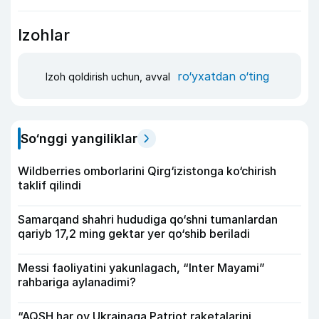
Izohlar
ro‘yxatdan o‘ting
Izoh qoldirish uchun, avval
So‘nggi yangiliklar
Wildberries omborlarini Qirg‘izistonga ko‘chirish
taklif qilindi
Samarqand shahri hududiga qo‘shni tumanlardan
qariyb 17,2 ming gektar yer qo‘shib beriladi
Messi faoliyatini yakunlagach, “Inter Mayami”
rahbariga aylanadimi?
“AQSH har oy Ukrainaga Patriot raketalarini