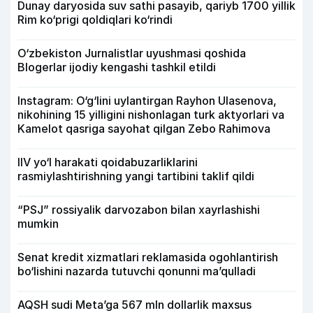
Dunay daryosida suv sathi pasayib, qariyb 1700 yillik
Rim ko‘prigi qoldiqlari ko‘rindi
O‘zbekiston Jurnalistlar uyushmasi qoshida
Blogerlar ijodiy kengashi tashkil etildi
Instagram: O‘g‘lini uylantirgan Rayhon Ulasenova,
nikohining 15 yilligini nishonlagan turk aktyorlari va
Kamelot qasriga sayohat qilgan Zebo Rahimova
IIV yo‘l harakati qoidabuzarliklarini
rasmiylashtirishning yangi tartibini taklif qildi
“PSJ” rossiyalik darvozabon bilan xayrlashishi
mumkin
Senat kredit xizmatlari reklamasida ogohlantirish
bo‘lishini nazarda tutuvchi qonunni ma’qulladi
AQSH sudi Meta’ga 567 mln dollarlik maxsus