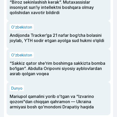
“Biroz sekinlashish kerak”. Mutaxassislar
insoniyat sun’iy intellektni boshqara olmay
qolishidan xavotir bildirdi
O‘zbekiston
Andijonda Tracker’ga 21 nafar bog‘cha bolasini
joylab, YTH sodir etgan ayolga sud hukmi o‘qildi
O‘zbekiston
“Sakkiz qator she’rim boshimga sakkizta bomba
bo‘lgan”. Abdulla Oripovni siyosiy ayblovlardan
asrab qolgan voqea
Dunyo
Mariupol qamalini yorib oʻtgan va “Izvarino
qozoni”dan chiqqan qahramon — Ukraina
armiyasi bosh qoʻmondoni Drapatiy haqida