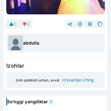
0
0
abdulla
Izohlar
ro‘yxatdan o‘ting
Izoh qoldirish uchun, avval
So‘nggi yangiliklar