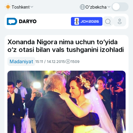
Toshkent
O‘zbekcha
Xonanda Nigora nima uchun to‘yida
o‘z otasi bilan vals tushganini izohladi
Madaniyat
15:11 / 14.12.2015
1509