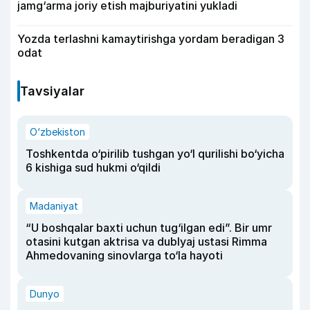
jamg‘arma joriy etish majburiyatini yukladi
Yozda terlashni kamaytirishga yordam beradigan 3
odat
Tavsiyalar
O‘zbekiston
Toshkentda o‘pirilib tushgan yo‘l qurilishi bo‘yicha
6 kishiga sud hukmi o‘qildi
Madaniyat
“U boshqalar baxti uchun tug‘ilgan edi”. Bir umr
otasini kutgan aktrisa va dublyaj ustasi Rimma
Ahmedovaning sinovlarga to‘la hayoti
Dunyo