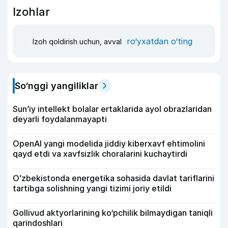
Izohlar
ro‘yxatdan o‘ting
Izoh qoldirish uchun, avval
So‘nggi yangiliklar
Sun’iy intellekt bolalar ertaklarida ayol obrazlaridan
deyarli foydalanmayapti
OpenAI yangi modelida jiddiy kiberxavf ehtimolini
qayd etdi va xavfsizlik choralarini kuchaytirdi
Oʻzbekistonda energetika sohasida davlat tariflarini
tartibga solishning yangi tizimi joriy etildi
Gollivud aktyorlarining ko‘pchilik bilmaydigan taniqli
qarindoshlari