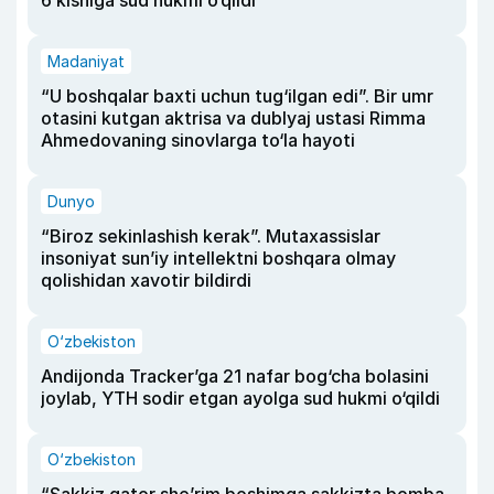
6 kishiga sud hukmi o‘qildi
Madaniyat
“U boshqalar baxti uchun tug‘ilgan edi”. Bir umr
otasini kutgan aktrisa va dublyaj ustasi Rimma
Ahmedovaning sinovlarga to‘la hayoti
Dunyo
“Biroz sekinlashish kerak”. Mutaxassislar
insoniyat sun’iy intellektni boshqara olmay
qolishidan xavotir bildirdi
O‘zbekiston
Andijonda Tracker’ga 21 nafar bog‘cha bolasini
joylab, YTH sodir etgan ayolga sud hukmi o‘qildi
O‘zbekiston