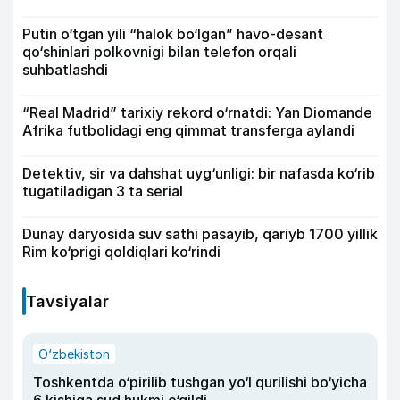
Putin o‘tgan yili “halok bo‘lgan” havo-desant
qo‘shinlari polkovnigi bilan telefon orqali
suhbatlashdi
“Real Madrid” tarixiy rekord o‘rnatdi: Yan Diomande
Afrika futbolidagi eng qimmat transferga aylandi
Detektiv, sir va dahshat uyg‘unligi: bir nafasda ko‘rib
tugatiladigan 3 ta serial
Dunay daryosida suv sathi pasayib, qariyb 1700 yillik
Rim ko‘prigi qoldiqlari ko‘rindi
Tavsiyalar
O‘zbekiston
Toshkentda o‘pirilib tushgan yo‘l qurilishi bo‘yicha