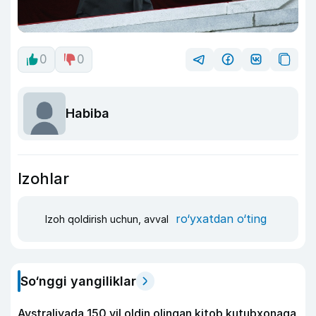
0
0
Habiba
Izohlar
ro‘yxatdan o‘ting
Izoh qoldirish uchun, avval
So‘nggi yangiliklar
Avstraliyada 150 yil oldin olingan kitob kutubxonaga