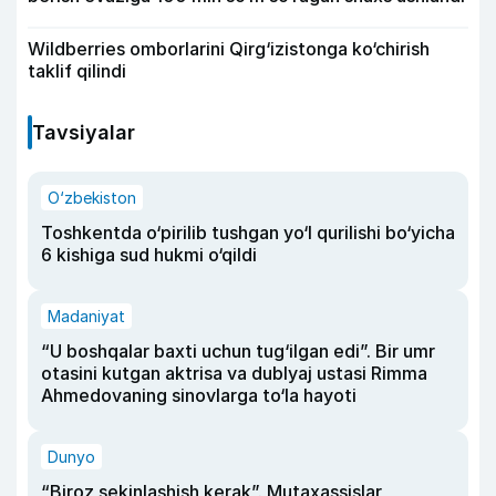
Wildberries omborlarini Qirg‘izistonga ko‘chirish
taklif qilindi
Tavsiyalar
O‘zbekiston
Toshkentda o‘pirilib tushgan yo‘l qurilishi bo‘yicha
6 kishiga sud hukmi o‘qildi
Madaniyat
“U boshqalar baxti uchun tug‘ilgan edi”. Bir umr
otasini kutgan aktrisa va dublyaj ustasi Rimma
Ahmedovaning sinovlarga to‘la hayoti
Dunyo
“Biroz sekinlashish kerak”. Mutaxassislar