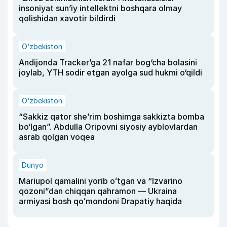
insoniyat sun’iy intellektni boshqara olmay
qolishidan xavotir bildirdi
O‘zbekiston
Andijonda Tracker’ga 21 nafar bog‘cha bolasini
joylab, YTH sodir etgan ayolga sud hukmi o‘qildi
O‘zbekiston
“Sakkiz qator she’rim boshimga sakkizta bomba
bo‘lgan”. Abdulla Oripovni siyosiy ayblovlardan
asrab qolgan voqea
Dunyo
Mariupol qamalini yorib oʻtgan va “Izvarino
qozoni”dan chiqqan qahramon — Ukraina
armiyasi bosh qoʻmondoni Drapatiy haqida