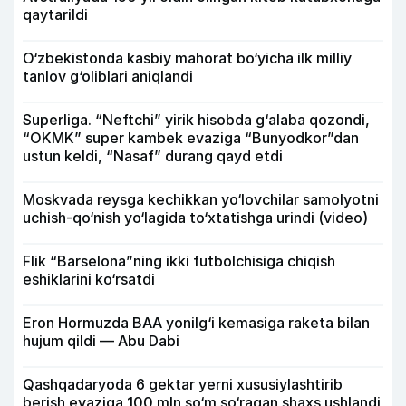
qaytarildi
O‘zbekistonda kasbiy mahorat bo‘yicha ilk milliy
tanlov g‘oliblari aniqlandi
Superliga. “Neftchi” yirik hisobda g‘alaba qozondi,
“OKMK” super kambek evaziga “Bunyodkor”dan
ustun keldi, “Nasaf” durang qayd etdi
Moskvada reysga kechikkan yo‘lovchilar samolyotni
uchish-qo‘nish yo‘lagida to‘xtatishga urindi (video)
Flik “Barselona”ning ikki futbolchisiga chiqish
eshiklarini ko‘rsatdi
Eron Hormuzda BAA yonilg‘i kemasiga raketa bilan
hujum qildi — Abu Dabi
Qashqadaryoda 6 gektar yerni xususiylashtirib
berish evaziga 100 mln so‘m so‘ragan shaxs ushlandi