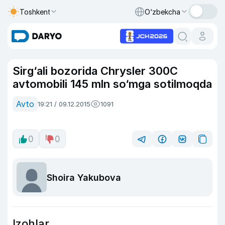
Toshkent
O‘zbekcha
Sirg‘ali bozorida Chrysler 300C
avtomobili 145 mln so‘mga sotilmoqda
Avto
19:21 / 09.12.2015
1091
0
0
Shoira Yakubova
Izohlar