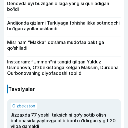
Denovda uyi buzilgan oilaga yangisi quriladigan
bo‘ldi
Andijonda qizlarni Turkiyaga fohishalikka sotmoqchi
bo‘lgan ayollar ushlandi
Misr ham “Makka” qo‘shma mudofaa paktiga
qo‘shiladi
Instagram: “Ummon”ni tanqid qilgan Yulduz
Usmonova, O‘zbekistonga kelgan Maksim, Durdona
Qurbonovaning qiyofadoshi topildi
Tavsiyalar
O‘zbekiston
Jizzaxda 77 yoshli taksichini qo‘y sotib olish
bahonasida yaylovga olib borib o‘ldirgan yigit 20
yilga qamaldi