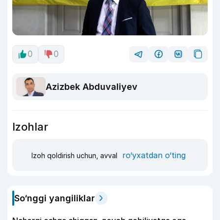
0
0
Azizbek Abduvaliyev
Izohlar
ro‘yxatdan o‘ting
Izoh qoldirish uchun, avval
So‘nggi yangiliklar