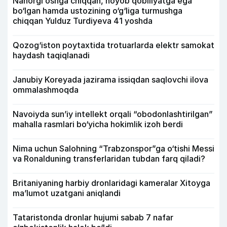
Nahorgi oshga chiqqan, noyob qobiliyatga ega
bo‘lgan hamda ustozining o‘g‘liga turmushga
chiqqan Yulduz Turdiyeva 41 yoshda
Qozog‘iston poytaxtida trotuarlarda elektr samokat
haydash taqiqlanadi
Janubiy Koreyada jazirama issiqdan saqlovchi ilova
ommalashmoqda
Navoiyda sun’iy intellekt orqali “obodonlashtirilgan”
mahalla rasmlari bo‘yicha hokimlik izoh berdi
Nima uchun Salohning “Trabzonspor”ga o‘tishi Messi
va Ronalduning transferlaridan tubdan farq qiladi?
Britaniyaning harbiy dronlaridagi kameralar Xitoyga
ma’lumot uzatgani aniqlandi
Tataristonda dronlar hujumi sabab 7 nafar