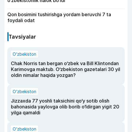
o‘zbekistonlik halok bo‘ldi
Qon bosimini tushirishga yordam beruvchi 7 ta
foydali odat
Tavsiyalar
O‘zbekiston
Chak Norris tan bergan o‘zbek va Bill Klintondan
Karimovga maktub. O‘zbekiston gazetalari 30 yil
oldin nimalar haqida yozgan?
O‘zbekiston
Jizzaxda 77 yoshli taksichini qo‘y sotib olish
bahonasida yaylovga olib borib o‘ldirgan yigit 20
yilga qamaldi
O‘zbekiston