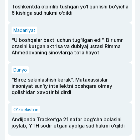
Toshkentda o‘pirilib tushgan yo‘l qurilishi bo‘yicha
6 kishiga sud hukmi o‘qildi
Madaniyat
“U boshqalar baxti uchun tug‘ilgan edi”. Bir umr
otasini kutgan aktrisa va dublyaj ustasi Rimma
Ahmedovaning sinovlarga to‘la hayoti
Dunyo
“Biroz sekinlashish kerak”. Mutaxassislar
insoniyat sun’iy intellektni boshqara olmay
qolishidan xavotir bildirdi
O‘zbekiston
Andijonda Tracker’ga 21 nafar bog‘cha bolasini
joylab, YTH sodir etgan ayolga sud hukmi o‘qildi