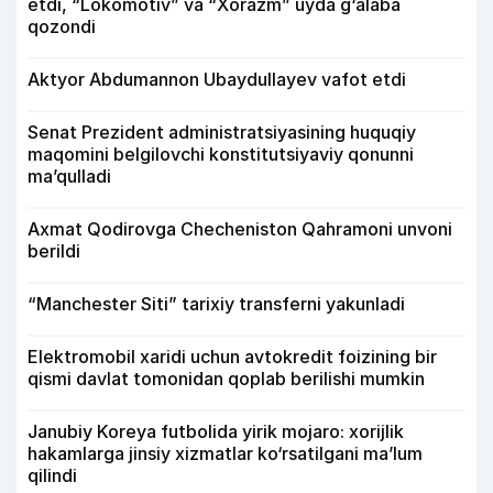
etdi, “Lokomotiv” va “Xorazm” uyda g‘alaba
qozondi
Aktyor Abdu­mannon Ubaydullayev vafot etdi
Senat Prezident administratsiyasining huquqiy
maqomini belgilovchi konstitutsiyaviy qonunni
ma’qulladi
Axmat Qodirovga Checheniston Qahramoni unvoni
berildi
“Manchester Siti” tarixiy transferni yakunladi
Elektromobil xaridi uchun avtokredit foizining bir
qismi davlat tomonidan qoplab berilishi mumkin
Janubiy Koreya futbolida yirik mojaro: xorijlik
hakamlarga jinsiy xizmatlar ko‘rsatilgani ma’lum
qilindi