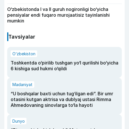
O‘zbekistonda I va II guruh nogironligi bo‘yicha
pensiyalar endi fuqaro murojaatisiz tayinlanishi
mumkin
Tavsiyalar
O‘zbekiston
Toshkentda o‘pirilib tushgan yo‘l qurilishi bo‘yicha
6 kishiga sud hukmi o‘qildi
Madaniyat
“U boshqalar baxti uchun tug‘ilgan edi”. Bir umr
otasini kutgan aktrisa va dublyaj ustasi Rimma
Ahmedovaning sinovlarga to‘la hayoti
Dunyo