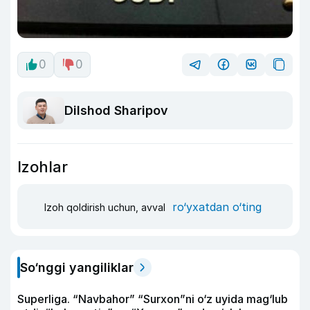
0
0
Dilshod Sharipov
Izohlar
ro‘yxatdan o‘ting
Izoh qoldirish uchun, avval
So‘nggi yangiliklar
Superliga. “Navbahor” “Surxon”ni o‘z uyida mag‘lub