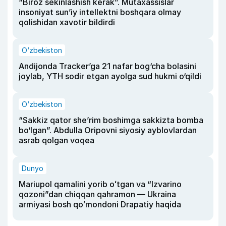
“Biroz sekinlashish kerak”. Mutaxassislar
insoniyat sun’iy intellektni boshqara olmay
qolishidan xavotir bildirdi
O‘zbekiston
Andijonda Tracker’ga 21 nafar bog‘cha bolasini
joylab, YTH sodir etgan ayolga sud hukmi o‘qildi
O‘zbekiston
“Sakkiz qator she’rim boshimga sakkizta bomba
bo‘lgan”. Abdulla Oripovni siyosiy ayblovlardan
asrab qolgan voqea
Dunyo
Mariupol qamalini yorib oʻtgan va “Izvarino
qozoni”dan chiqqan qahramon — Ukraina
armiyasi bosh qoʻmondoni Drapatiy haqida