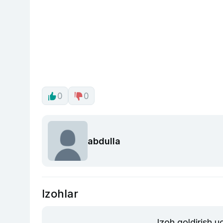
0
0
abdulla
Izohlar
Izoh qoldirish 