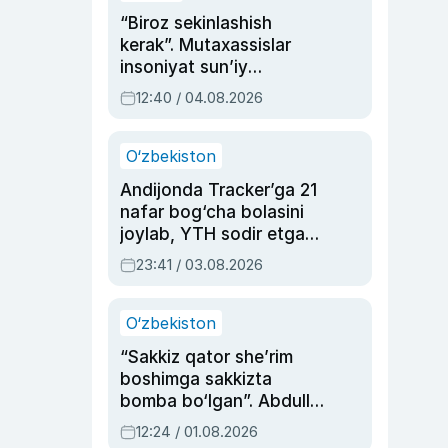
“Biroz sekinlashish
kerak”. Mutaxassislar
insoniyat sun’iy
intellektni boshqara
12:40 / 04.08.2026
olmay qolishidan xavotir
bildirdi
O‘zbekiston
Andijonda Tracker’ga 21
nafar bog‘cha bolasini
joylab, YTH sodir etgan
ayolga sud hukmi o‘qildi
23:41 / 03.08.2026
O‘zbekiston
“Sakkiz qator she’rim
boshimga sakkizta
bomba bo‘lgan”. Abdulla
Oripovni siyosiy
12:24 / 01.08.2026
ayblovlardan asrab