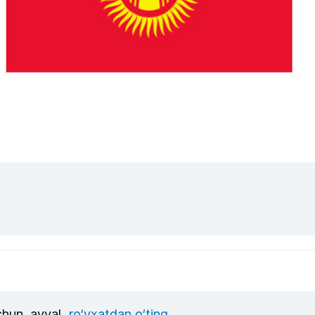
uchun, avval
ro‘yxatdan o‘ting