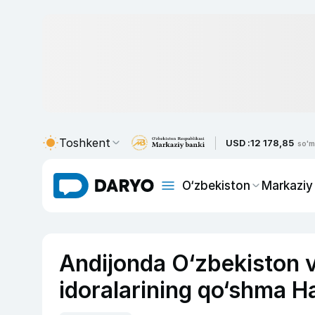
Toshkent
USD :
12 178,85
so'm
O‘zbekiston
Markaziy
Andijonda O‘zbekiston v
idoralarining qo‘shma Har