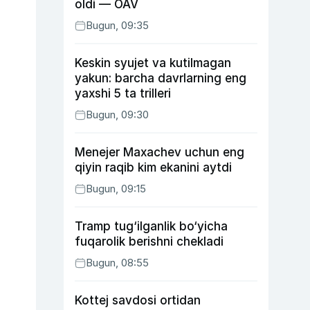
oldi — OAV
Bugun, 09:35
Keskin syujet va kutilmagan
yakun: barcha davrlarning eng
yaxshi 5 ta trilleri
Bugun, 09:30
Menejer Maxachev uchun eng
qiyin raqib kim ekanini aytdi
Bugun, 09:15
Tramp tug‘ilganlik bo‘yicha
fuqarolik berishni chekladi
Bugun, 08:55
Kottej savdosi ortidan