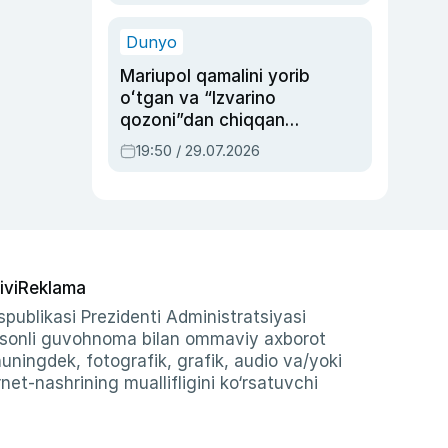
qolgan voqea
Dunyo
Mariupol qamalini yorib
oʻtgan va “Izvarino
qozoni”dan chiqqan
qahramon — Ukraina
19:50 / 29.07.2026
armiyasi bosh
qoʻmondoni Drapatiy
haqida
ivi
Reklama
publikasi Prezidenti Administratsiyasi
-sonli guvohnoma bilan ommaviy axborot
shuningdek, fotografik, grafik, audio va/yoki
et-nashrining muallifligini ko‘rsatuvchi