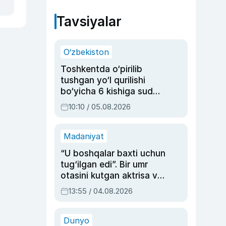
Tavsiyalar
O‘zbekiston
Toshkentda o‘pirilib
tushgan yo‘l qurilishi
bo‘yicha 6 kishiga sud
hukmi o‘qildi
10:10 / 05.08.2026
Madaniyat
“U boshqalar baxti uchun
tug‘ilgan edi”. Bir umr
otasini kutgan aktrisa va
dublyaj ustasi Rimma
13:55 / 04.08.2026
Ahmedovaning
sinovlarga to‘la hayoti
Dunyo