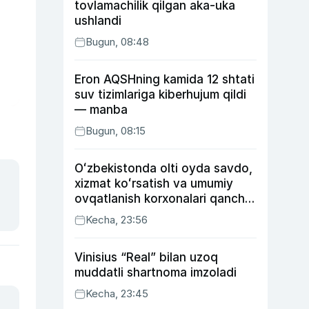
tovlamachilik qilgan aka-uka
ushlandi
Bugun, 08:48
Eron AQSHning kamida 12 shtati
suv tizimlariga kiberhujum qildi
— manba
Bugun, 08:15
Oʻzbekistonda olti oyda savdo,
xizmat koʻrsatish va umumiy
ovqatlanish korxonalari qancha
soliq toʻlagani ochiqlandi
Kecha, 23:56
Vinisius “Real” bilan uzoq
muddatli shartnoma imzoladi
Kecha, 23:45