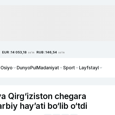
EUR :
RUB :
14 053,18
146,54
so'm
so'm
 Osiyo
Dunyo
Pul
Madaniyat
Sport
Layfstayl
a Qirg‘iziston chegara
biy hay’ati bo‘lib o‘tdi