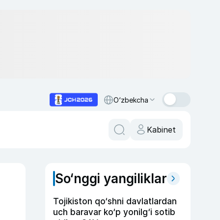
O‘zbekcha
Kabinet
So‘nggi yangiliklar
Tojikiston qo‘shni davlatlardan
uch baravar ko‘p yonilg‘i sotib