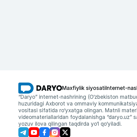
Maxfiylik siyosati
Internet-nas
“Daryo” internet-nashrining (O‘zbekiston matbuo
huzuridagi Axborot va ommaviy kommunikatsiyal
vositasi sifatida ro‘yxatga olingan. Matnli materi
videomateriallaridan foydalanishga “daryo.uz” sa
yozuv ilova qilingan taqdirda yo‘l qo‘yiladi.