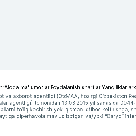
hr
Aloqa ma'lumotlari
Foydalanish shartlari
Yangiliklar arx
t va axborot agentligi (O‘zMAA, hozirgi O‘zbekiston Res
ar agentligi) tomonidan 13.03.2015 yil sanasida 0944
allarni to‘liq ko‘chirish yoki qisman iqtibos keltirishga, 
ytiga giperhavola mavjud bo‘lgan va/yoki “Daryo” intern