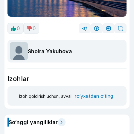
0
0
Shoira Yakubova
Izohlar
ro‘yxatdan o‘ting
Izoh qoldirish uchun, avval
So‘nggi yangiliklar