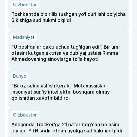
O‘zbekiston
Toshkentda o‘pirilib tushgan yo‘l qurilishi bo‘yicha
6 kishiga sud hukmi o‘qildi
Madaniyat
“U boshqalar baxti uchun tug‘ilgan edi”. Bir umr
otasini kutgan aktrisa va dublyaj ustasi Rimma
Ahmedovaning sinovlarga to‘la hayoti
Dunyo
“Biroz sekinlashish kerak”. Mutaxassislar
insoniyat sun’iy intellektni boshqara olmay
qolishidan xavotir bildirdi
O‘zbekiston
Andijonda Tracker’ga 21 nafar bog‘cha bolasini
joylab, YTH sodir etgan ayolga sud hukmi o‘qildi