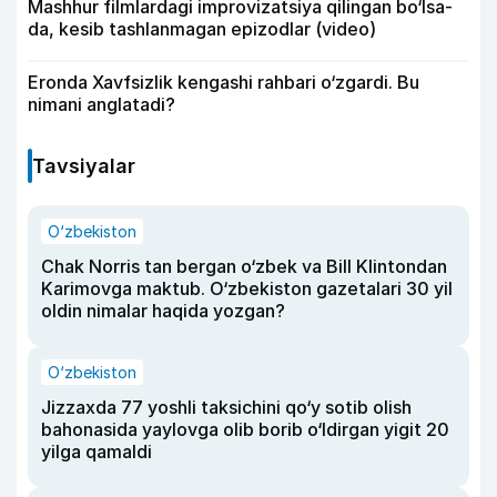
Mashhur filmlardagi improvizatsiya qilingan bo‘lsa-
da, kesib tashlanmagan epizodlar (video)
Eronda Xavfsizlik kengashi rahbari o‘zgardi. Bu
nimani anglatadi?
Tavsiyalar
O‘zbekiston
Chak Norris tan bergan o‘zbek va Bill Klintondan
Karimovga maktub. O‘zbekiston gazetalari 30 yil
oldin nimalar haqida yozgan?
O‘zbekiston
Jizzaxda 77 yoshli taksichini qo‘y sotib olish
bahonasida yaylovga olib borib o‘ldirgan yigit 20
yilga qamaldi