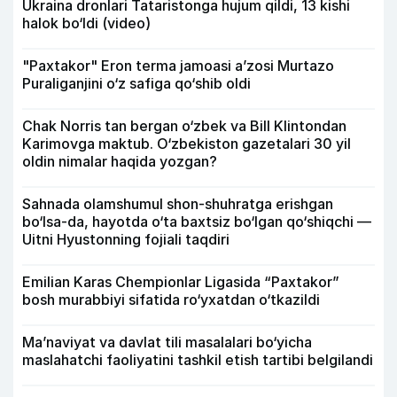
Ukraina dronlari Tataristonga hujum qildi, 13 kishi
halok bo‘ldi (video)
"Paxtakor" Eron terma jamoasi a’zosi Murtazo
Puraliganjini o‘z safiga qo‘shib oldi
Chak Norris tan bergan o‘zbek va Bill Klintondan
Karimovga maktub. O‘zbekiston gazetalari 30 yil
oldin nimalar haqida yozgan?
Sahnada olamshumul shon-shuhratga erishgan
bo‘lsa-da, hayotda o‘ta baxtsiz bo‘lgan qo‘shiqchi —
Uitni Hyustonning fojiali taqdiri
Emilian Karas Chempionlar Ligasida “Paxtakor”
bosh murabbiyi sifatida ro‘yxatdan o‘tkazildi
Ma’naviyat va davlat tili masalalari bo‘yicha
maslahatchi faoliyatini tashkil etish tartibi belgilandi