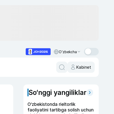
O‘zbekcha
Kabinet
So‘nggi yangiliklar
O‘zbekistonda rieltorlik
faoliyatini tartibga solish uchun