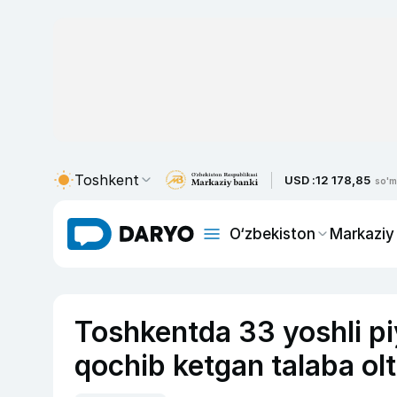
Toshkent
USD :
12 178,85
so'm
O‘zbekiston
Markaziy
Toshkentda 33 yoshli pi
qochib ketgan talaba olt