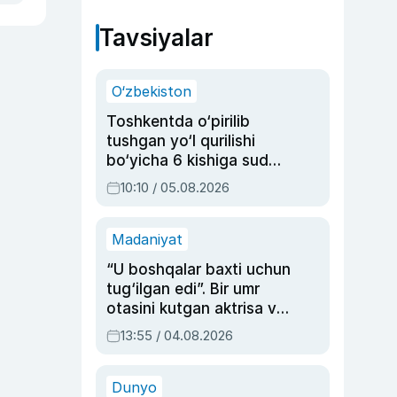
Tavsiyalar
O‘zbekiston
Toshkentda o‘pirilib
tushgan yo‘l qurilishi
bo‘yicha 6 kishiga sud
hukmi o‘qildi
10:10 / 05.08.2026
Madaniyat
“U boshqalar baxti uchun
tug‘ilgan edi”. Bir umr
otasini kutgan aktrisa va
dublyaj ustasi Rimma
13:55 / 04.08.2026
Ahmedovaning
sinovlarga to‘la hayoti
Dunyo