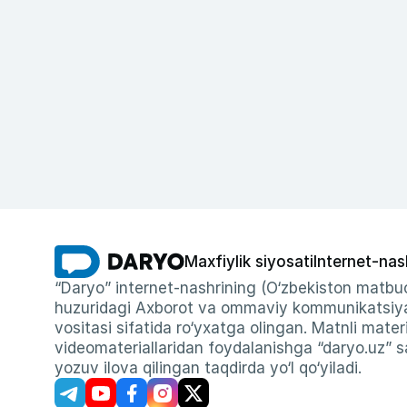
Maxfiylik siyosati
Internet-nas
“Daryo” internet-nashrining (O‘zbekiston matbuo
huzuridagi Axborot va ommaviy kommunikatsiyal
vositasi sifatida ro‘yxatga olingan. Matnli materi
videomateriallaridan foydalanishga “daryo.uz” sa
yozuv ilova qilingan taqdirda yo‘l qo‘yiladi.