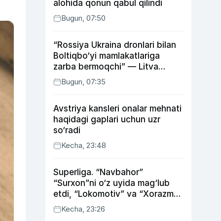
alohida qonun qabul qilindi
Bugun, 07:50
“Rossiya Ukraina dronlari bilan
Boltiqbo‘yi mamlakatlariga
zarba bermoqchi” — Litva
mudofaa vaziri
Bugun, 07:35
Avstriya kansleri onalar mehnati
haqidagi gaplari uchun uzr
so‘radi
Kecha, 23:48
Superliga. “Navbahor”
“Surxon”ni o‘z uyida mag‘lub
etdi, “Lokomotiv” va “Xorazm”
uyda g‘alaba qozondi
Kecha, 23:26