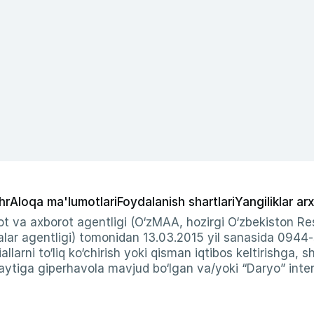
hr
Aloqa ma'lumotlari
Foydalanish shartlari
Yangiliklar arx
t va axborot agentligi (O‘zMAA, hozirgi O‘zbekiston Res
ar agentligi) tomonidan 13.03.2015 yil sanasida 0944
allarni to‘liq ko‘chirish yoki qisman iqtibos keltirishga, 
ytiga giperhavola mavjud bo‘lgan va/yoki “Daryo” intern