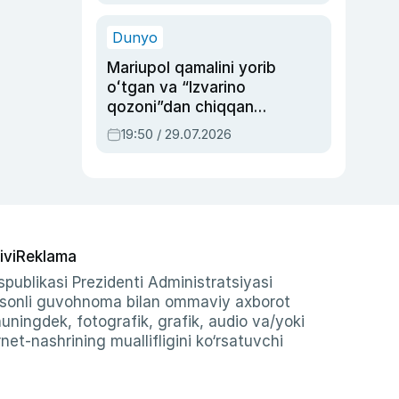
qolgan voqea
Dunyo
Mariupol qamalini yorib
oʻtgan va “Izvarino
qozoni”dan chiqqan
qahramon — Ukraina
19:50 / 29.07.2026
armiyasi bosh
qoʻmondoni Drapatiy
haqida
ivi
Reklama
publikasi Prezidenti Administratsiyasi
-sonli guvohnoma bilan ommaviy axborot
shuningdek, fotografik, grafik, audio va/yoki
et-nashrining muallifligini ko‘rsatuvchi