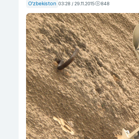
O‘zbekiston
03:28 / 29.11.2015
848