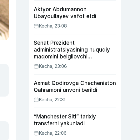
Aktyor Abdu­mannon
Ubaydullayev vafot etdi
Kecha, 23:08
Senat Prezident
administratsiyasining huquqiy
maqomini belgilovchi
konstitutsiyaviy qonunni
Kecha, 23:06
ma’qulladi
Axmat Qodirovga Checheniston
Qahramoni unvoni berildi
Kecha, 22:31
“Manchester Siti” tarixiy
transferni yakunladi
Kecha, 22:06