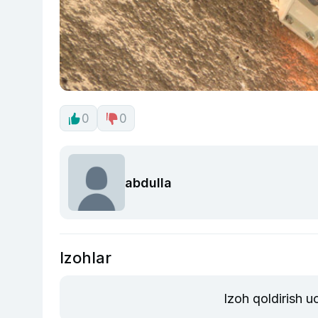
0
0
abdulla
Izohlar
Izoh qoldirish 