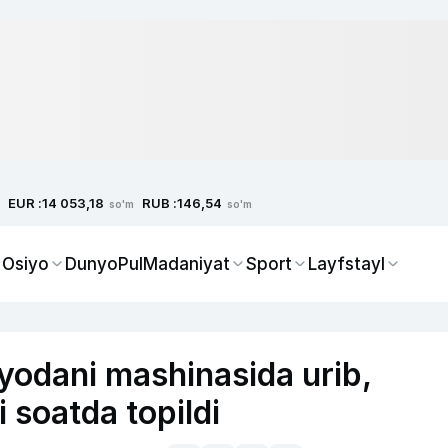
EUR :
RUB :
14 053,18
146,54
so'm
so'm
 Osiyo
Dunyo
Pul
Madaniyat
Sport
Layfstayl
yodani mashinasida urib,
i soatda topildi