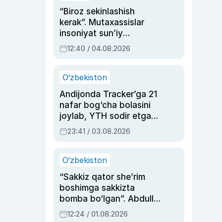
“Biroz sekinlashish
kerak”. Mutaxassislar
insoniyat sun’iy
intellektni boshqara
12:40 / 04.08.2026
olmay qolishidan xavotir
bildirdi
O‘zbekiston
Andijonda Tracker’ga 21
nafar bog‘cha bolasini
joylab, YTH sodir etgan
ayolga sud hukmi o‘qildi
23:41 / 03.08.2026
O‘zbekiston
“Sakkiz qator she’rim
boshimga sakkizta
bomba bo‘lgan”. Abdulla
Oripovni siyosiy
12:24 / 01.08.2026
ayblovlardan asrab