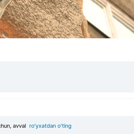
uchun, avval
ro‘yxatdan o‘ting