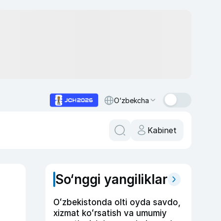
O‘zbekcha
Kabinet
So‘nggi yangiliklar
Oʻzbekistonda olti oyda savdo,
xizmat koʻrsatish va umumiy