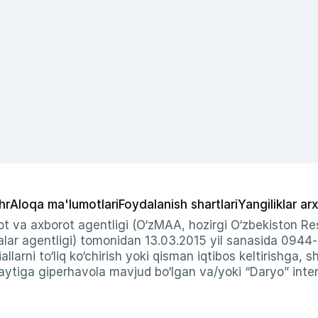
hr
Aloqa ma'lumotlari
Foydalanish shartlari
Yangiliklar arx
t va axborot agentligi (O‘zMAA, hozirgi O‘zbekiston Res
ar agentligi) tomonidan 13.03.2015 yil sanasida 0944
allarni to‘liq ko‘chirish yoki qisman iqtibos keltirishga, 
ytiga giperhavola mavjud bo‘lgan va/yoki “Daryo” intern