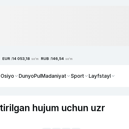
EUR :
RUB :
14 053,18
146,54
so'm
so'm
 Osiyo
Dunyo
Pul
Madaniyat
Sport
Layfstayl
tirilgan hujum uchun uzr