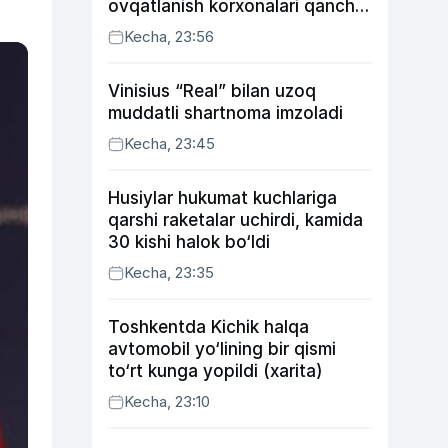
ovqatlanish korxonalari qancha
soliq toʻlagani ochiqlandi
Kecha, 23:56
Vinisius “Real” bilan uzoq
muddatli shartnoma imzoladi
Kecha, 23:45
Husiylar hukumat kuchlariga
qarshi raketalar uchirdi, kamida
30 kishi halok bo‘ldi
Kecha, 23:35
Toshkentda Kichik halqa
avtomobil yo‘lining bir qismi
to‘rt kunga yopildi (xarita)
Kecha, 23:10