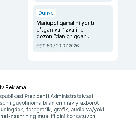
qolgan voqea
Dunyo
Mariupol qamalini yorib
oʻtgan va “Izvarino
qozoni”dan chiqqan
qahramon — Ukraina
19:50 / 29.07.2026
armiyasi bosh
qoʻmondoni Drapatiy
haqida
ivi
Reklama
publikasi Prezidenti Administratsiyasi
-sonli guvohnoma bilan ommaviy axborot
shuningdek, fotografik, grafik, audio va/yoki
et-nashrining muallifligini ko‘rsatuvchi