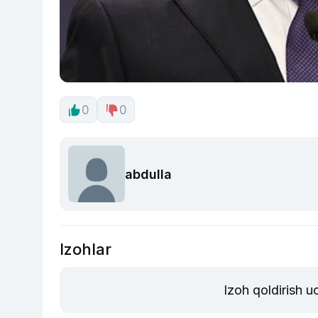
0
0
abdulla
Izohlar
Izoh qoldirish 