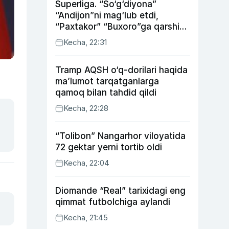
Superliga. “So‘g‘diyona”
“Andijon”ni mag‘lub etdi,
“Paxtakor” “Buxoro”ga qarshi
bahsda g‘alabani qo‘ldan
Kecha, 22:31
chiqardi
Tramp AQSH o‘q-dorilari haqida
ma’lumot tarqatganlarga
qamoq bilan tahdid qildi
Kecha, 22:28
“Tolibon” Nangarhor viloyatida
72 gektar yerni tortib oldi
Kecha, 22:04
Diomande “Real” tarixidagi eng
qimmat futbolchiga aylandi
Kecha, 21:45