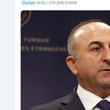
Dunyo
01:55 / 27.11.2015
1059