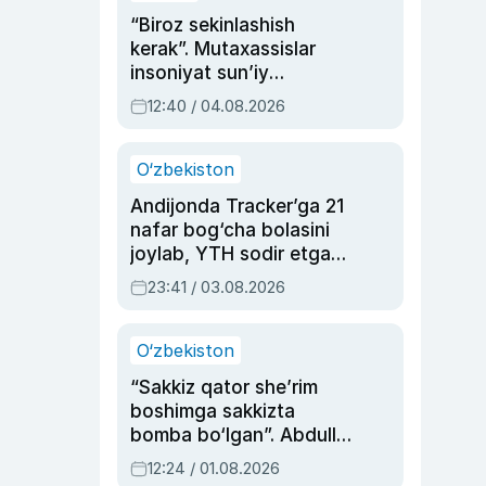
“Biroz sekinlashish
kerak”. Mutaxassislar
insoniyat sun’iy
intellektni boshqara
12:40 / 04.08.2026
olmay qolishidan xavotir
bildirdi
O‘zbekiston
Andijonda Tracker’ga 21
nafar bog‘cha bolasini
joylab, YTH sodir etgan
ayolga sud hukmi o‘qildi
23:41 / 03.08.2026
O‘zbekiston
“Sakkiz qator she’rim
boshimga sakkizta
bomba bo‘lgan”. Abdulla
Oripovni siyosiy
12:24 / 01.08.2026
ayblovlardan asrab