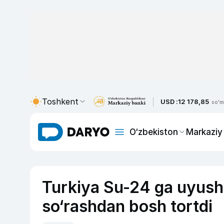
Toshkent
USD :
12 178,85
so'm
O‘zbekiston
Markaziy
Turkiya Su-24 ga uyush
so‘rashdan bosh tortdi