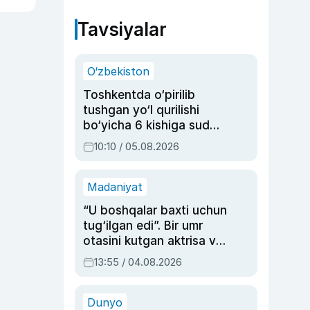
Tavsiyalar
O‘zbekiston
Toshkentda o‘pirilib
tushgan yo‘l qurilishi
bo‘yicha 6 kishiga sud
hukmi o‘qildi
10:10 / 05.08.2026
Madaniyat
“U boshqalar baxti uchun
tug‘ilgan edi”. Bir umr
otasini kutgan aktrisa va
dublyaj ustasi Rimma
13:55 / 04.08.2026
Ahmedovaning
sinovlarga to‘la hayoti
Dunyo