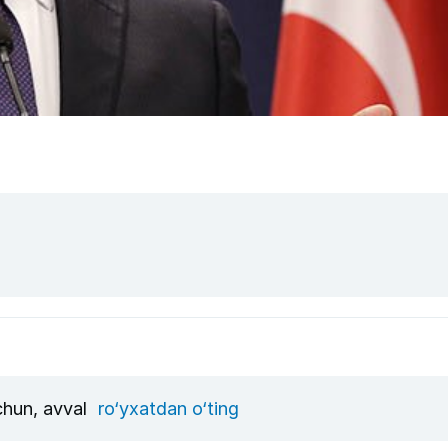
uchun, avval
ro‘yxatdan o‘ting