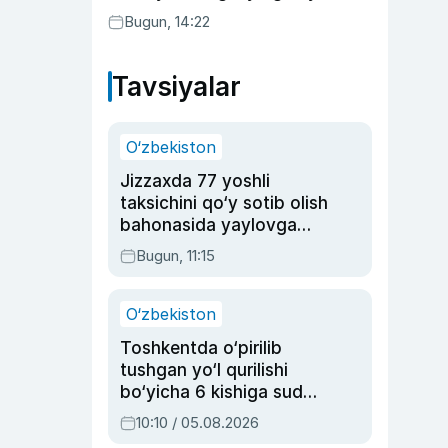
Bugun, 14:22
Tavsiyalar
O‘zbekiston
Jizzaxda 77 yoshli
taksichini qo‘y sotib olish
bahonasida yaylovga
olib borib o‘ldirgan yigit
Bugun, 11:15
20 yilga qamaldi
O‘zbekiston
Toshkentda o‘pirilib
tushgan yo‘l qurilishi
bo‘yicha 6 kishiga sud
hukmi o‘qildi
10:10 / 05.08.2026