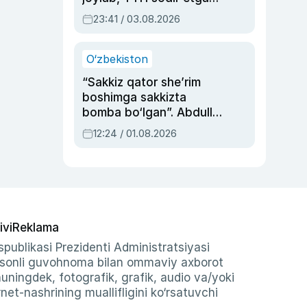
ayolga sud hukmi o‘qildi
23:41 / 03.08.2026
O‘zbekiston
“Sakkiz qator she’rim
boshimga sakkizta
bomba bo‘lgan”. Abdulla
Oripovni siyosiy
12:24 / 01.08.2026
ayblovlardan asrab
qolgan voqea
ivi
Reklama
publikasi Prezidenti Administratsiyasi
-sonli guvohnoma bilan ommaviy axborot
shuningdek, fotografik, grafik, audio va/yoki
et-nashrining muallifligini ko‘rsatuvchi