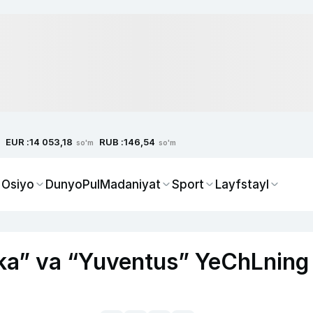
EUR :
RUB :
14 053,18
146,54
so'm
so'm
 Osiyo
Dunyo
Pul
Madaniyat
Sport
Layfstayl
fika” va “Yuventus” YeChLning