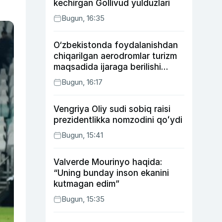
kechirgan Gollivud yulduzlari
Bugun, 16:35
O‘zbekistonda foydalanishdan
chiqarilgan aerodromlar turizm
maqsadida ijaraga berilishi
mumkin
Bugun, 16:17
Vengriya Oliy sudi sobiq raisi
prezidentlikka nomzodini qoʻydi
Bugun, 15:41
Valverde Mourinyo haqida:
“Uning bunday inson ekanini
kutmagan edim”
Bugun, 15:35