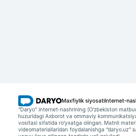
Maxfiylik siyosati
Internet-nas
“Daryo” internet-nashrining (O‘zbekiston matbuo
huzuridagi Axborot va ommaviy kommunikatsiyal
vositasi sifatida ro‘yxatga olingan. Matnli materi
videomateriallaridan foydalanishga “daryo.uz” sa