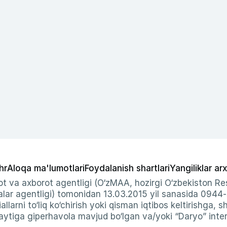
hr
Aloqa ma'lumotlari
Foydalanish shartlari
Yangiliklar arx
t va axborot agentligi (O‘zMAA, hozirgi O‘zbekiston Res
ar agentligi) tomonidan 13.03.2015 yil sanasida 0944
allarni to‘liq ko‘chirish yoki qisman iqtibos keltirishga, 
ytiga giperhavola mavjud bo‘lgan va/yoki “Daryo” intern