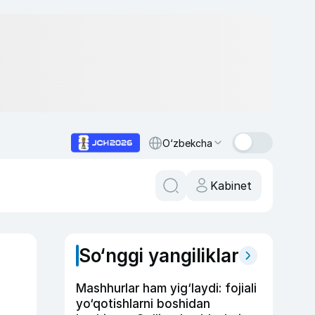
O‘zbekcha
Kabinet
So‘nggi yangiliklar
Mashhurlar ham yig‘laydi: fojiali
yo‘qotishlarni boshidan