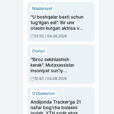
Madaniyat
“U boshqalar baxti uchun
tug‘ilgan edi”. Bir umr
otasini kutgan aktrisa va
dublyaj ustasi Rimma
13:55 / 04.08.2026
Ahmedovaning
sinovlarga to‘la hayoti
Dunyo
“Biroz sekinlashish
kerak”. Mutaxassislar
insoniyat sun’iy
intellektni boshqara
12:40 / 04.08.2026
olmay qolishidan xavotir
bildirdi
O‘zbekiston
Andijonda Tracker’ga 21
nafar bog‘cha bolasini
joylab, YTH sodir etgan