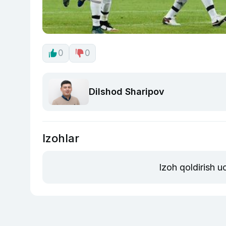
0
0
Dilshod Sharipov
Izohlar
Izoh qoldirish 