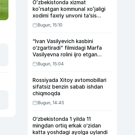
Oʻzbekistonda xizmat
koʻrsatgan kommunal xoʻjaligi
xodimi faxriy unvoni taʼsis
etilishi mumkin
Bugun, 15:10
“Ivan Vasilyevich kasbini
o‘zgartiradi” filmidagi Marfa
Vasilyevna rolini ijro etgan
aktrisaning taqdiri qanday
Bugun, 15:04
kechdi?
Rossiyada Xitoy avtomobillari
sifatsiz benzin sabab ishdan
chiqmoqda
Bugun, 14:45
O‘zbekistonda 1 yilda 11
mingdan ortiq erkak o‘zidan
katta yoshdagi ayolga uylandi