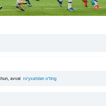
uchun, avval
ro‘yxatdan o‘ting