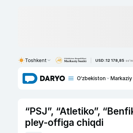
Toshkent
USD :
12 178,85
so'm
O‘zbekiston
Markaziy
“PSJ”, “Atletiko”, “Ben
pley-offiga chiqdi