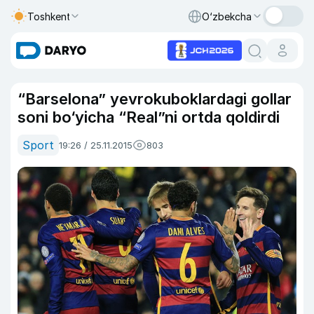
Toshkent
O‘zbekcha
“Barselona” yevrokuboklardagi gollar
soni bo‘yicha “Real”ni ortda qoldirdi
Sport
19:26 / 25.11.2015
803