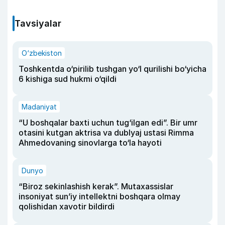
Tavsiyalar
O‘zbekiston
Toshkentda o‘pirilib tushgan yo‘l qurilishi bo‘yicha
6 kishiga sud hukmi o‘qildi
Madaniyat
“U boshqalar baxti uchun tug‘ilgan edi”. Bir umr
otasini kutgan aktrisa va dublyaj ustasi Rimma
Ahmedovaning sinovlarga to‘la hayoti
Dunyo
“Biroz sekinlashish kerak”. Mutaxassislar
insoniyat sun’iy intellektni boshqara olmay
qolishidan xavotir bildirdi