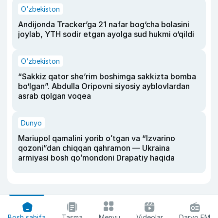
O‘zbekiston
Andijonda Tracker’ga 21 nafar bog‘cha bolasini
joylab, YTH sodir etgan ayolga sud hukmi o‘qildi
O‘zbekiston
“Sakkiz qator she’rim boshimga sakkizta bomba
bo‘lgan”. Abdulla Oripovni siyosiy ayblovlardan
asrab qolgan voqea
Dunyo
Mariupol qamalini yorib oʻtgan va “Izvarino
qozoni”dan chiqqan qahramon — Ukraina
armiyasi bosh qoʻmondoni Drapatiy haqida
Bosh sahifa
Tasma
Menyu
Videolar
Daryo FM