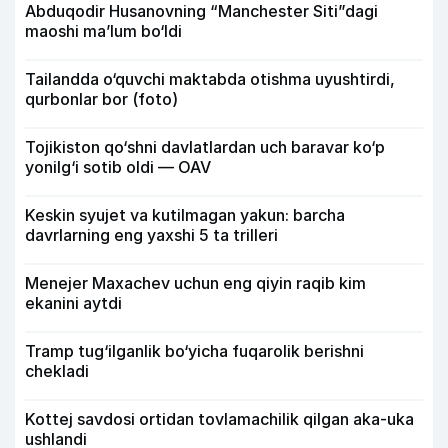
Abduqodir Husanovning “Manchester Siti”dagi
maoshi ma’lum bo‘ldi
Tailandda o‘quvchi maktabda otishma uyushtirdi,
qurbonlar bor (foto)
Tojikiston qo‘shni davlatlardan uch baravar ko‘p
yonilg‘i sotib oldi — OAV
Keskin syujet va kutilmagan yakun: barcha
davrlarning eng yaxshi 5 ta trilleri
Menejer Maxachev uchun eng qiyin raqib kim
ekanini aytdi
Tramp tug‘ilganlik bo‘yicha fuqarolik berishni
chekladi
Kottej savdosi ortidan tovlamachilik qilgan aka-uka
ushlandi