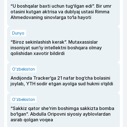
“U boshqalar baxti uchun tug‘ilgan edi”. Bir umr
otasini kutgan aktrisa va dublyaj ustasi Rimma
Ahmedovaning sinovlarga to‘la hayoti
Dunyo
“Biroz sekinlashish kerak”. Mutaxassislar
insoniyat sun’iy intellektni boshqara olmay
qolishidan xavotir bildirdi
O‘zbekiston
Andijonda Tracker’ga 21 nafar bog‘cha bolasini
joylab, YTH sodir etgan ayolga sud hukmi o‘qildi
O‘zbekiston
“Sakkiz qator she’rim boshimga sakkizta bomba
bo‘lgan”. Abdulla Oripovni siyosiy ayblovlardan
asrab qolgan voqea