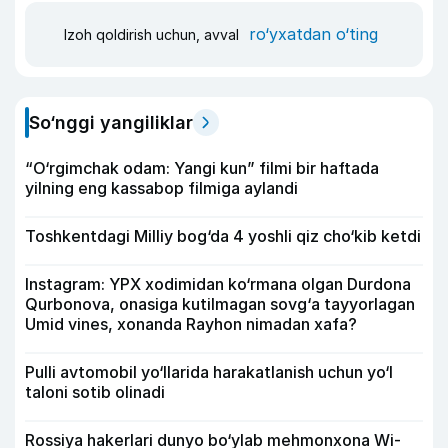
ro‘yxatdan o‘ting
Izoh qoldirish uchun, avval
So‘nggi yangiliklar
“O‘rgimchak odam: Yangi kun” filmi bir haftada
yilning eng kassabop filmiga aylandi
Toshkentdagi Milliy bog‘da 4 yoshli qiz cho‘kib ketdi
Instagram: YPX xodimidan ko‘rmana olgan Durdona
Qurbonova, onasiga kutilmagan sovg‘a tayyorlagan
Umid vines, xonanda Rayhon nimadan xafa?
Pulli avtomobil yo‘llarida harakatlanish uchun yo‘l
taloni sotib olinadi
Rossiya hakerlari dunyo bo‘ylab mehmonxona Wi-