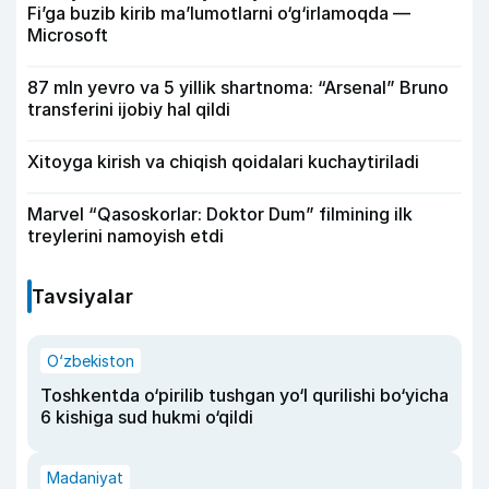
Fi’ga buzib kirib ma’lumotlarni o‘g‘irlamoqda —
Microsoft
87 mln yevro va 5 yillik shartnoma: “Arsenal” Bruno
transferini ijobiy hal qildi
Xitoyga kirish va chiqish qoidalari kuchaytiriladi
Marvel “Qasoskorlar: Doktor Dum” filmining ilk
treylerini namoyish etdi
Tavsiyalar
O‘zbekiston
Toshkentda o‘pirilib tushgan yo‘l qurilishi bo‘yicha
6 kishiga sud hukmi o‘qildi
Madaniyat