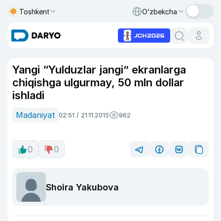
Toshkent
O‘zbekcha
Yangi “Yulduzlar jangi” ekranlarga
chiqishga ulgurmay, 50 mln dollar
ishladi
Madaniyat
02:51 / 21.11.2015
962
0
0
Shoira Yakubova