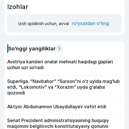
Izohlar
ro‘yxatdan o‘ting
Izoh qoldirish uchun, avval
So‘nggi yangiliklar
Avstriya kansleri onalar mehnati haqidagi gaplari
uchun uzr so‘radi
Superliga. “Navbahor” “Surxon”ni o‘z uyida mag‘lub
etdi, “Lokomotiv” va “Xorazm” uyda g‘alaba
qozondi
Aktyor Abdu­mannon Ubaydullayev vafot etdi
Senat Prezident administratsiyasining huquqiy
maqomini belgilovchi konstitutsiyaviy qonunni