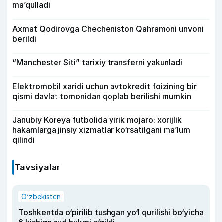
ma’qulladi
Axmat Qodirovga Checheniston Qahramoni unvoni
berildi
“Manchester Siti” tarixiy transferni yakunladi
Elektromobil xaridi uchun avtokredit foizining bir
qismi davlat tomonidan qoplab berilishi mumkin
Janubiy Koreya futbolida yirik mojaro: xorijlik
hakamlarga jinsiy xizmatlar ko‘rsatilgani ma’lum
qilindi
Tavsiyalar
O‘zbekiston
Toshkentda o‘pirilib tushgan yo‘l qurilishi bo‘yicha