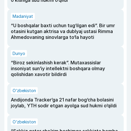
6 kishiga sud hukmi o‘qildi
Madaniyat
“U boshqalar baxti uchun tug‘ilgan edi”. Bir umr
otasini kutgan aktrisa va dublyaj ustasi Rimma
Ahmedovaning sinovlarga to‘la hayoti
Dunyo
“Biroz sekinlashish kerak”. Mutaxassislar
insoniyat sun’iy intellektni boshqara olmay
qolishidan xavotir bildirdi
O‘zbekiston
Andijonda Tracker’ga 21 nafar bog‘cha bolasini
joylab, YTH sodir etgan ayolga sud hukmi o‘qildi
O‘zbekiston