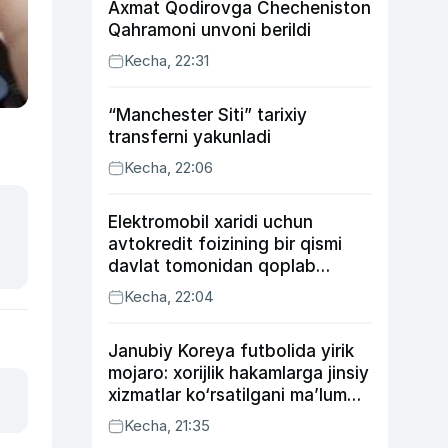
Axmat Qodirovga Checheniston
Qahramoni unvoni berildi
Kecha, 22:31
“Manchester Siti” tarixiy
transferni yakunladi
Kecha, 22:06
Elektromobil xaridi uchun
avtokredit foizining bir qismi
davlat tomonidan qoplab
berilishi mumkin
Kecha, 22:04
Janubiy Koreya futbolida yirik
mojaro: xorijlik hakamlarga jinsiy
xizmatlar ko‘rsatilgani ma’lum
qilindi
Kecha, 21:35