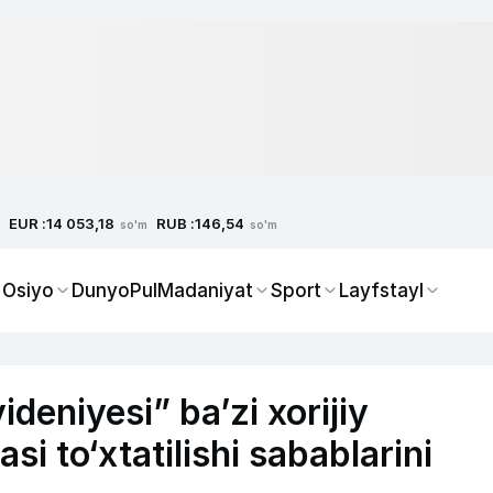
EUR :
RUB :
14 053,18
146,54
so'm
so'm
 Osiyo
Dunyo
Pul
Madaniyat
Sport
Layfstayl
ideniyesi” ba’zi xorijiy
asi to‘xtatilishi sabablarini