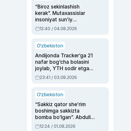
“Biroz sekinlashish
kerak”. Mutaxassislar
insoniyat sun’iy
intellektni boshqara
12:40 / 04.08.2026
olmay qolishidan xavotir
bildirdi
O‘zbekiston
Andijonda Tracker’ga 21
nafar bog‘cha bolasini
joylab, YTH sodir etgan
ayolga sud hukmi o‘qildi
23:41 / 03.08.2026
O‘zbekiston
“Sakkiz qator she’rim
boshimga sakkizta
bomba bo‘lgan”. Abdulla
Oripovni siyosiy
12:24 / 01.08.2026
ayblovlardan asrab