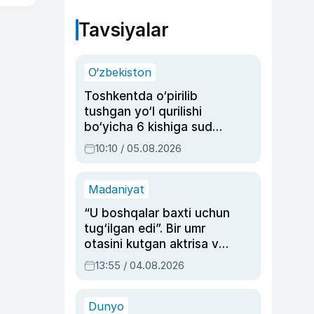
Tavsiyalar
O‘zbekiston
Toshkentda o‘pirilib
tushgan yo‘l qurilishi
bo‘yicha 6 kishiga sud
hukmi o‘qildi
10:10 / 05.08.2026
Madaniyat
“U boshqalar baxti uchun
tug‘ilgan edi”. Bir umr
otasini kutgan aktrisa va
dublyaj ustasi Rimma
13:55 / 04.08.2026
Ahmedovaning
sinovlarga to‘la hayoti
Dunyo