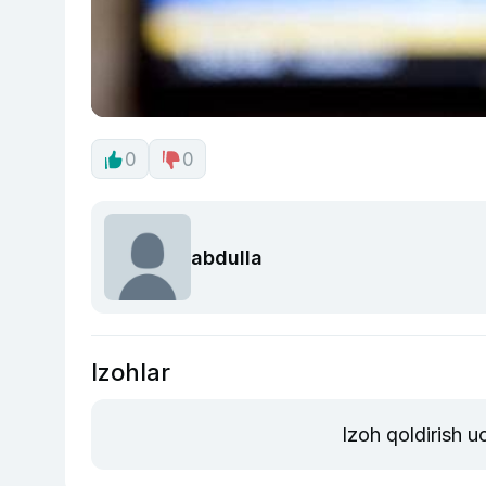
0
0
abdulla
Izohlar
Izoh qoldirish 