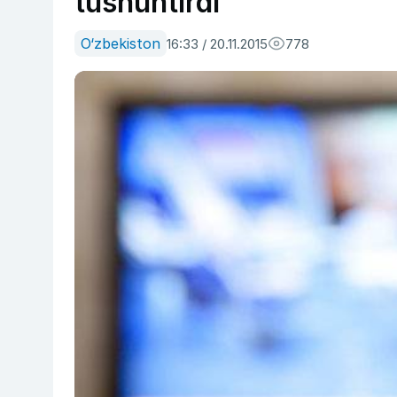
tushuntirdi
O‘zbekiston
16:33 / 20.11.2015
778