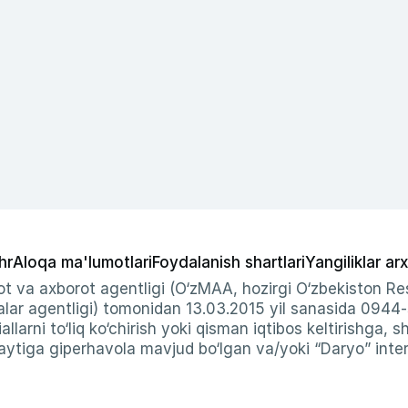
hr
Aloqa ma'lumotlari
Foydalanish shartlari
Yangiliklar arx
t va axborot agentligi (O‘zMAA, hozirgi O‘zbekiston Res
ar agentligi) tomonidan 13.03.2015 yil sanasida 0944
allarni to‘liq ko‘chirish yoki qisman iqtibos keltirishga, 
ytiga giperhavola mavjud bo‘lgan va/yoki “Daryo” intern