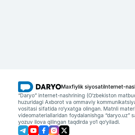
Maxfiylik siyosati
Internet-nas
“Daryo” internet-nashrining (O‘zbekiston matbuo
huzuridagi Axborot va ommaviy kommunikatsiyal
vositasi sifatida ro‘yxatga olingan. Matnli materi
videomateriallaridan foydalanishga “daryo.uz” sa
yozuv ilova qilingan taqdirda yo‘l qo‘yiladi.