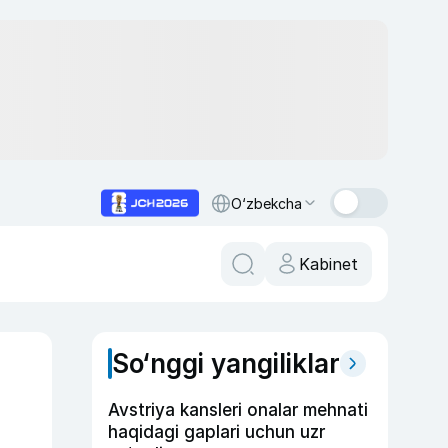
O‘zbekcha
Kabinet
So‘nggi yangiliklar
Avstriya kansleri onalar mehnati
haqidagi gaplari uchun uzr