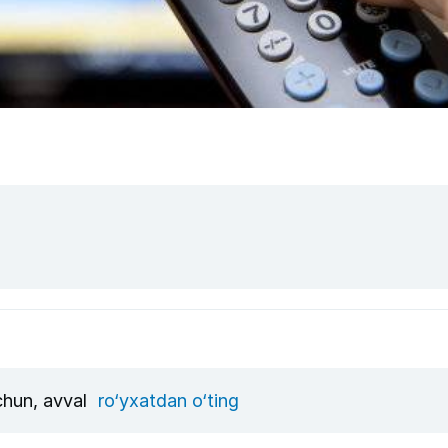
uchun, avval
ro‘yxatdan o‘ting