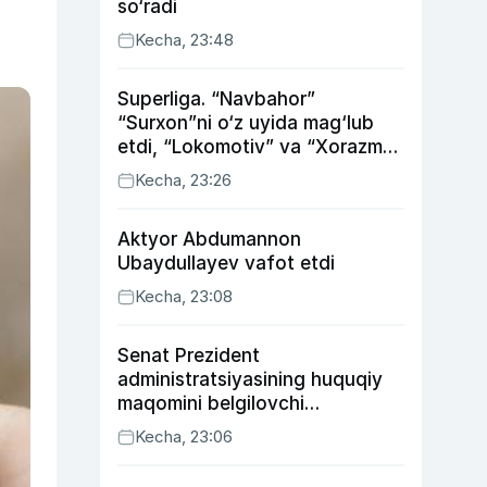
so‘radi
Kecha, 23:48
Superliga. “Navbahor”
“Surxon”ni o‘z uyida mag‘lub
etdi, “Lokomotiv” va “Xorazm”
uyda g‘alaba qozondi
Kecha, 23:26
Aktyor Abdu­mannon
Ubaydullayev vafot etdi
Kecha, 23:08
Senat Prezident
administratsiyasining huquqiy
maqomini belgilovchi
konstitutsiyaviy qonunni
Kecha, 23:06
ma’qulladi