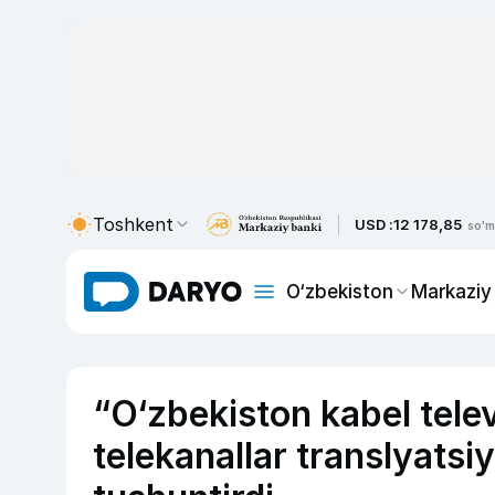
Toshkent
USD :
12 178,85
so'm
O‘zbekiston
Markaziy
“O‘zbekiston kabel telev
telekanallar translyatsiy