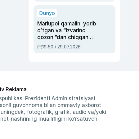
qolgan voqea
Dunyo
Mariupol qamalini yorib
oʻtgan va “Izvarino
qozoni”dan chiqqan
qahramon — Ukraina
19:50 / 29.07.2026
armiyasi bosh
qoʻmondoni Drapatiy
haqida
ivi
Reklama
publikasi Prezidenti Administratsiyasi
-sonli guvohnoma bilan ommaviy axborot
shuningdek, fotografik, grafik, audio va/yoki
et-nashrining muallifligini ko‘rsatuvchi