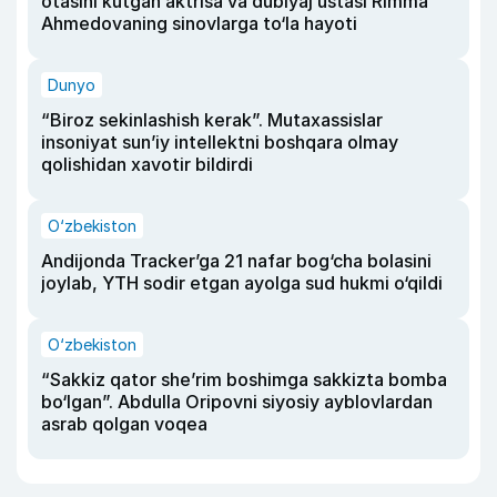
otasini kutgan aktrisa va dublyaj ustasi Rimma
Ahmedovaning sinovlarga to‘la hayoti
Dunyo
“Biroz sekinlashish kerak”. Mutaxassislar
insoniyat sun’iy intellektni boshqara olmay
qolishidan xavotir bildirdi
O‘zbekiston
Andijonda Tracker’ga 21 nafar bog‘cha bolasini
joylab, YTH sodir etgan ayolga sud hukmi o‘qildi
O‘zbekiston
“Sakkiz qator she’rim boshimga sakkizta bomba
bo‘lgan”. Abdulla Oripovni siyosiy ayblovlardan
asrab qolgan voqea