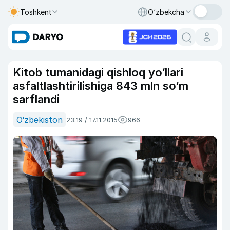
Toshkent
O‘zbekcha
Kitob tumanidagi qishloq yo‘llari
asfaltlashtirilishiga 843 mln so‘m
sarflandi
O‘zbekiston
23:19 / 17.11.2015
966