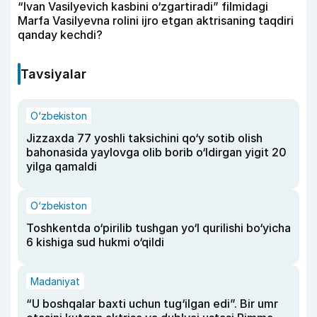
“Ivan Vasilyevich kasbini o‘zgartiradi” filmidagi
Marfa Vasilyevna rolini ijro etgan aktrisaning taqdiri
qanday kechdi?
Tavsiyalar
O‘zbekiston
Jizzaxda 77 yoshli taksichini qo‘y sotib olish
bahonasida yaylovga olib borib o‘ldirgan yigit 20
yilga qamaldi
O‘zbekiston
Toshkentda o‘pirilib tushgan yo‘l qurilishi bo‘yicha
6 kishiga sud hukmi o‘qildi
Madaniyat
“U boshqalar baxti uchun tug‘ilgan edi”. Bir umr