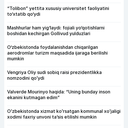
“Tolibon” yettita xususiy universitet faoliyatini
to‘xtatib qo‘ydi
Mashhurlar ham yig‘laydi: fojiali yo‘qotishlarni
boshidan kechirgan Gollivud yulduzlari
O‘zbekistonda foydalanishdan chiqarilgan
aerodromlar turizm maqsadida ijaraga berilishi
mumkin
Vengriya Oliy sudi sobiq raisi prezidentlikka
nomzodini qoʻydi
Valverde Mourinyo haqida: “Uning bunday inson
ekanini kutmagan edim”
Oʻzbekistonda xizmat koʻrsatgan kommunal xoʻjaligi
xodimi faxriy unvoni taʼsis etilishi mumkin