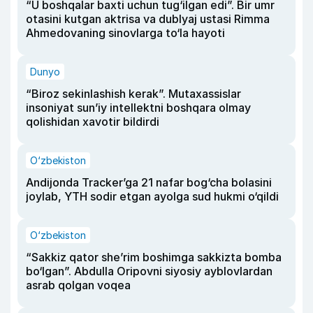
“U boshqalar baxti uchun tug‘ilgan edi”. Bir umr
otasini kutgan aktrisa va dublyaj ustasi Rimma
Ahmedovaning sinovlarga to‘la hayoti
Dunyo
“Biroz sekinlashish kerak”. Mutaxassislar
insoniyat sun’iy intellektni boshqara olmay
qolishidan xavotir bildirdi
O‘zbekiston
Andijonda Tracker’ga 21 nafar bog‘cha bolasini
joylab, YTH sodir etgan ayolga sud hukmi o‘qildi
O‘zbekiston
“Sakkiz qator she’rim boshimga sakkizta bomba
bo‘lgan”. Abdulla Oripovni siyosiy ayblovlardan
asrab qolgan voqea