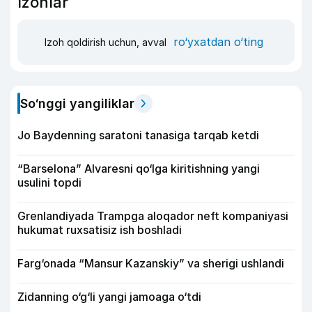
Izohlar
ro‘yxatdan o‘ting
Izoh qoldirish uchun, avval
So‘nggi yangiliklar
Jo Baydenning saratoni tanasiga tarqab ketdi
“Barselona” Alvaresni qo‘lga kiritishning yangi
usulini topdi
Grenlandiyada Trampga aloqador neft kompaniyasi
hukumat ruxsatisiz ish boshladi
Farg‘onada “Mansur Kazanskiy” va sherigi ushlandi
Zidanning o‘g‘li yangi jamoaga o‘tdi