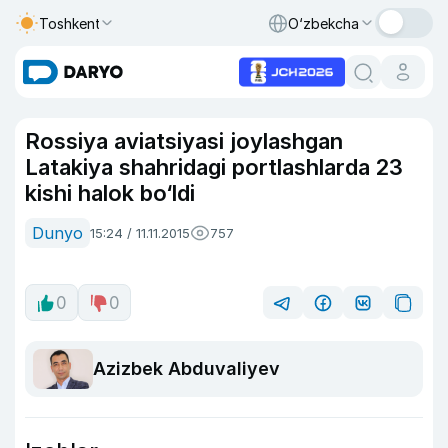
Toshkent
O‘zbekcha
Rossiya aviatsiyasi joylashgan
Latakiya shahridagi portlashlarda 23
kishi halok bo‘ldi
Dunyo
15:24 / 11.11.2015
757
0
0
Azizbek Abduvaliyev