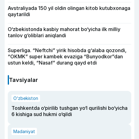
Avstraliyada 150 yil oldin olingan kitob kutubxonaga
qaytarildi
O‘zbekistonda kasbiy mahorat bo‘yicha ilk milliy
tanlov g‘oliblari aniqlandi
Superliga. “Neftchi” yirik hisobda g‘alaba qozondi,
“OKMK” super kambek evaziga “Bunyodkor”dan
ustun keldi, “Nasaf” durang qayd etdi
Tavsiyalar
O‘zbekiston
Toshkentda o‘pirilib tushgan yo‘l qurilishi bo‘yicha
6 kishiga sud hukmi o‘qildi
Madaniyat